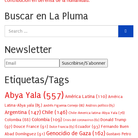
contribución en defensa de la humanidad.
Buscar en La Pluma
Newsletter
Etiquetas/Tags
Abya Yala
(557)
América Latina
(110)
América
Latina-Abya yala
(85)
Andrés Figueroa Cornejo
(68)
Análisis político
(65)
Argentina
(147)
Chile
(146)
Chile-America latina-Abya Yala
(76)
Colombia
(109)
Colombia
(88)
Donald Trump
Crisis del coronavirus
(62)
(97)
Douce France
(91)
Ecuador
(93)
Fernando Buen
Dulce Francia
(63)
Genocidio de Gaza
(162)
Abad Domínguez
(91)
Gustavo Petro