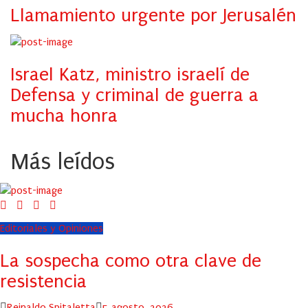
Llamamiento urgente por Jerusalén
Israel Katz, ministro israelí de
Defensa y criminal de guerra a
mucha honra
Más leídos
Editoriales y Opiniones
La sospecha como otra clave de
resistencia
Author
Posted
Reinaldo Spitaletta
5 agosto, 2026