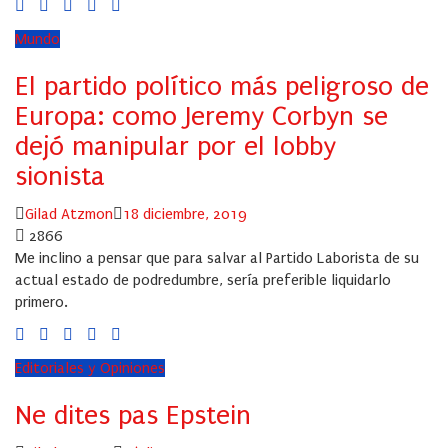
Mundo
El partido político más peligroso de
Europa: como Jeremy Corbyn se
dejó manipular por el lobby
sionista
Author
Posted
Gilad Atzmon
18 diciembre, 2019
on
2866
Me inclino a pensar que para salvar al Partido Laborista de su
actual estado de podredumbre, sería preferible liquidarlo
primero.
Editoriales y Opiniones
Ne dites pas Epstein