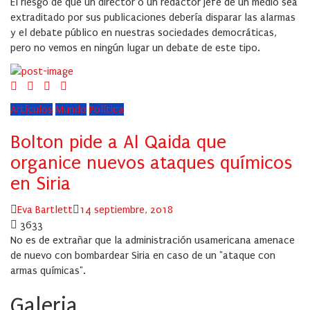
El riesgo de que un director o un redactor jefe de un medio sea
extraditado por sus publicaciones debería disparar las alarmas
y el debate público en nuestras sociedades democráticas,
pero no vemos en ningún lugar un debate de este tipo.
Artículos
Mundo
Política
Bolton pide a Al Qaida que
organice nuevos ataques químicos
en Siria
Author
Posted
Eva Bartlett
14 septiembre, 2018
on
3633
No es de extrañar que la administración usamericana amenace
de nuevo con bombardear Siria en caso de un "ataque con
armas químicas".
Galeria