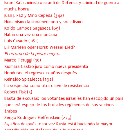
Israel Katz, ministro israelí de Defensa y criminal de guerra a
mucha honra
Juan J. Paz y Miño Cepeda
(
342
)
Humanismo latinoamericano y socialismo
Koldo Campos Sagaseta
(
69
)
Había una vez una montaña
Luis Casado
(
161
)
Lili Marleen oder Horst-Wessel-Lied?
El retorno de la peste negra…
Marco Teruggi
(
38
)
Xiomara Castro juró como nueva presidenta
Honduras: el regreso 12 años después
Reinaldo Spitaletta
(
192
)
La sospecha como otra clave de resistencia
Robert Fisk
(
3
)
Basta de excusas: los votantes israelíes han escogido un país
que será espejo de los brutales regímenes de sus vecinos
árabes
Sergio Rodríguez Gelfenstein
(
273
)
85 años después, otra vez Rusia está haciendo la mayor