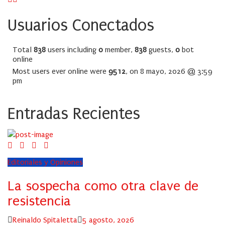
Usuarios Conectados
Total
838
users including
0
member,
838
guests,
0
bot
online
Most users ever online were
9512
, on 8 mayo, 2026 @ 3:59
pm
Entradas Recientes
Editoriales y Opiniones
La sospecha como otra clave de
resistencia
Author
Posted
Reinaldo Spitaletta
5 agosto, 2026