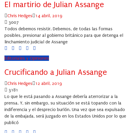
El martirio de Julian Assange
Author
Posted
Chris Hedges
14 abril, 2019
on
3007
Todos debemos resistir. Debemos, de todas las formas
posibles, presionar al gobierno británico para que detenga el
linchamiento judicial de Assange
Editoriales y Opiniones
Crucificando a Julian Assange
Author
Posted
Chris Hedges
12 abril, 2019
on
3181
Lo que le está pasando a Assange debería aterrorizar a la
prensa. Y, sin embargo, su situación se está topando con la
indiferencia y el desprecio burlón. Una vez que sea expulsado
de la embajada, será juzgado en los Estados Unidos por lo que
publicó