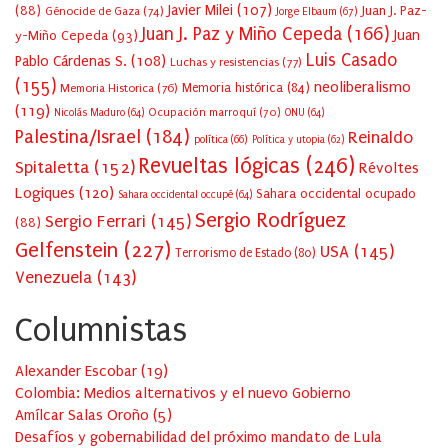
Javier Milei
(107)
(88)
Juan J. Paz-
Génocide de Gaza
(74)
Jorge Elbaum
(67)
Juan J. Paz y Miño Cepeda
(166)
Juan
y-Miño Cepeda
(93)
Luis Casado
Pablo Cárdenas S.
(108)
Luchas y resistencias
(77)
(155)
neoliberalismo
Memoria Historica
(76)
Memoria histórica
(84)
(119)
Ocupación marroquí
(70)
Nicolás Maduro
(64)
ONU
(64)
Palestina/Israel
(184)
Reinaldo
política
(66)
Política y utopia
(62)
Revueltas lógicas
(246)
Spitaletta
(152)
Révoltes
Logiques
(120)
Sahara occidental ocupado
Sahara occidental occupé
(64)
Sergio Rodríguez
Sergio Ferrari
(145)
(88)
Gelfenstein
(227)
USA
(145)
Terrorismo de Estado
(80)
Venezuela
(143)
Columnistas
Alexander Escobar
(
19
)
Colombia: Medios alternativos y el nuevo Gobierno
Amílcar Salas Oroño
(
5
)
Desafíos y gobernabilidad del próximo mandato de Lula