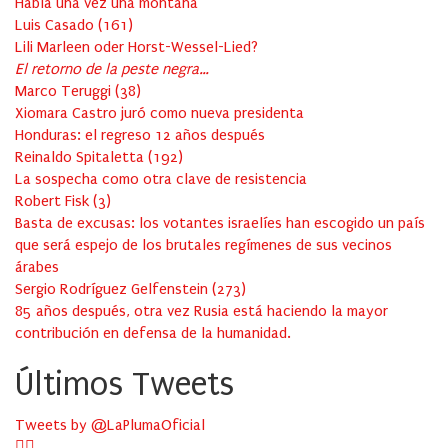
Había una vez una montaña
Luis Casado
(
161
)
Lili Marleen oder Horst-Wessel-Lied?
El retorno de la peste negra…
Marco Teruggi
(
38
)
Xiomara Castro juró como nueva presidenta
Honduras: el regreso 12 años después
Reinaldo Spitaletta
(
192
)
La sospecha como otra clave de resistencia
Robert Fisk
(
3
)
Basta de excusas: los votantes israelíes han escogido un país
que será espejo de los brutales regímenes de sus vecinos
árabes
Sergio Rodríguez Gelfenstein
(
273
)
85 años después, otra vez Rusia está haciendo la mayor
contribución en defensa de la humanidad.
Últimos Tweets
Tweets by @LaPlumaOficial