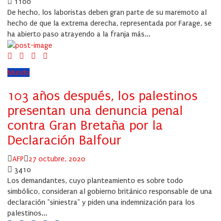
on
1100
De hecho, los laboristas deben gran parte de su maremoto al
hecho de que la extrema derecha, representada por Farage, se
ha abierto paso atrayendo a la franja más...
Mundo
103 años después, los palestinos
presentan una denuncia penal
contra Gran Bretaña por la
Declaración Balfour
Author
Posted
AFP
27 octubre, 2020
on
3410
Los demandantes, cuyo planteamiento es sobre todo
simbólico, consideran al gobierno británico responsable de una
declaración "siniestra" y piden una indemnización para los
palestinos...