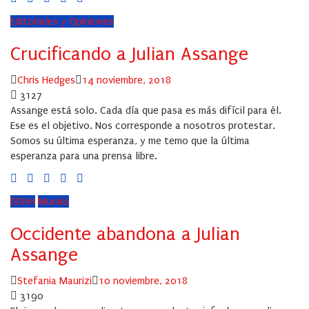
Editoriales y Opiniones
Crucificando a Julian Assange
Author
Posted
Chris Hedges
14 noviembre, 2018
on
3127
Assange está solo. Cada día que pasa es más difícil para él.
Ese es el objetivo. Nos corresponde a nosotros protestar.
Somos su última esperanza, y me temo que la última
esperanza para una prensa libre.
DDHH
Mundo
Occidente abandona a Julian
Assange
Author
Posted
Stefania Maurizi
10 noviembre, 2018
on
3190