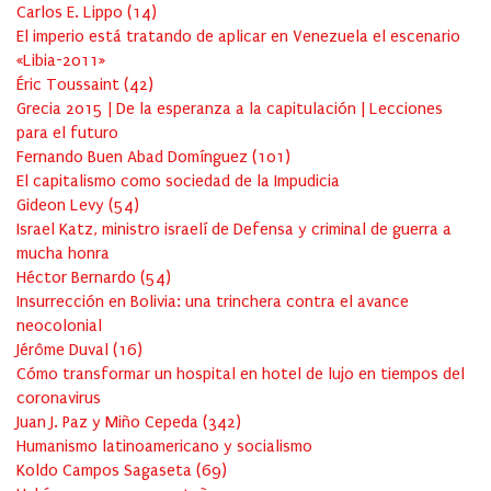
Carlos E. Lippo
(
14
)
El imperio está tratando de aplicar en Venezuela el escenario
«Libia-2011»
Éric Toussaint
(
42
)
Grecia 2015 | De la esperanza a la capitulación | Lecciones
para el futuro
Fernando Buen Abad Domínguez
(
101
)
El capitalismo como sociedad de la Impudicia
Gideon Levy
(
54
)
Israel Katz, ministro israelí de Defensa y criminal de guerra a
mucha honra
Héctor Bernardo
(
54
)
Insurrección en Bolivia: una trinchera contra el avance
neocolonial
Jérôme Duval
(
16
)
Cómo transformar un hospital en hotel de lujo en tiempos del
coronavirus
Juan J. Paz y Miño Cepeda
(
342
)
Humanismo latinoamericano y socialismo
Koldo Campos Sagaseta
(
69
)