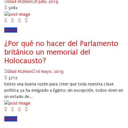
Author
Posted
Gilad Atzmon
8 julio, 2019
on
3082
Mundo
¿Por qué no hacer del Parlamento
británico un memorial del
Holocausto?
Author
Posted
Gilad Atzmon
16 mayo, 2019
on
3712
Existe una buena razón para creer que toda nuestra clase
política ya ha emigrado a Egipto: sin excepción, todos viven en
un estado de...
Mundo