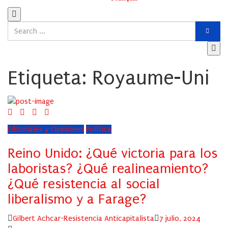
Etiqueta:
Royaume-Uni
Editoriales y Opiniones
Política
Reino Unido: ¿Qué victoria para los
laboristas? ¿Qué realineamiento?
¿Qué resistencia al social
liberalismo y a Farage?
Author
Posted
Gilbert Achcar-Resistencia Anticapitalista
7 julio, 2024