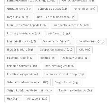
Fernando Buen Abad Domínguez
(91)
Genocidio de Gaza
(162)
Gustavo Petro
(88)
Génocide de Gaza
(74)
Javier Milei
(107)
Jorge Elbaum
(67)
Juan J. Paz-y-Miño Cepeda
(93)
Juan J. Paz y Miño Cepeda
(166)
Juan Pablo Cárdenas S.
(108)
Luchas y resistencias
(77)
Luis Casado
(155)
Memoria Historica
(76)
Memoria histórica
(84)
neoliberalismo
(119)
Nicolás Maduro
(64)
Ocupación marroquí
(70)
ONU
(64)
Palestina/Israel
(184)
política
(66)
Política y utopia
(62)
Reinaldo Spitaletta
(152)
Revueltas lógicas
(246)
Révoltes Logiques
(120)
Sahara occidental occupé
(64)
Sahara occidental ocupado
(88)
Sergio Ferrari
(145)
Sergio Rodríguez Gelfenstein
(227)
Terrorismo de Estado
(80)
USA
(145)
Venezuela
(143)