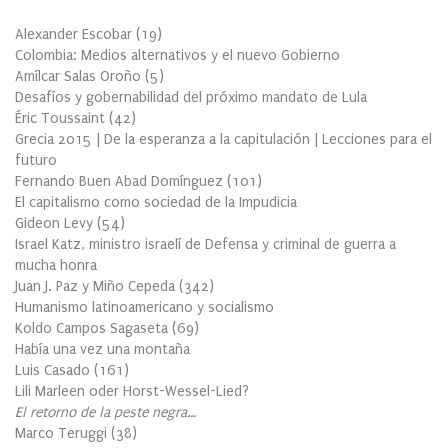
Alexander Escobar
(
19
)
Colombia: Medios alternativos y el nuevo Gobierno
Amílcar Salas Oroño
(
5
)
Desafíos y gobernabilidad del próximo mandato de Lula
Éric Toussaint
(
42
)
Grecia 2015 | De la esperanza a la capitulación | Lecciones para el
futuro
Fernando Buen Abad Domínguez
(
101
)
El capitalismo como sociedad de la Impudicia
Gideon Levy
(
54
)
Israel Katz, ministro israelí de Defensa y criminal de guerra a
mucha honra
Juan J. Paz y Miño Cepeda
(
342
)
Humanismo latinoamericano y socialismo
Koldo Campos Sagaseta
(
69
)
Había una vez una montaña
Luis Casado
(
161
)
Lili Marleen oder Horst-Wessel-Lied?
El retorno de la peste negra…
Marco Teruggi
(
38
)