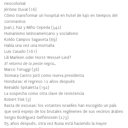
neocolonial
Jérôme Duval
(
16
)
Cómo transformar un hospital en hotel de lujo en tiempos del
coronavirus
Juan J. Paz y Miño Cepeda
(
342
)
Humanismo latinoamericano y socialismo
Koldo Campos Sagaseta
(
69
)
Había una vez una montaña
Luis Casado
(
161
)
Lili Marleen oder Horst-Wessel-Lied?
El retorno de la peste negra…
Marco Teruggi
(
38
)
Xiomara Castro juró como nueva presidenta
Honduras: el regreso 12 años después
Reinaldo Spitaletta
(
192
)
La sospecha como otra clave de resistencia
Robert Fisk
(
3
)
Basta de excusas: los votantes israelíes han escogido un país
que será espejo de los brutales regímenes de sus vecinos árabes
Sergio Rodríguez Gelfenstein
(
273
)
85 años después, otra vez Rusia está haciendo la mayor