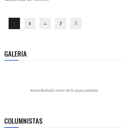
1
2
…
7
GALERIA
Aaron Bushnell, mártir de la causa palestina
COLUMNISTAS