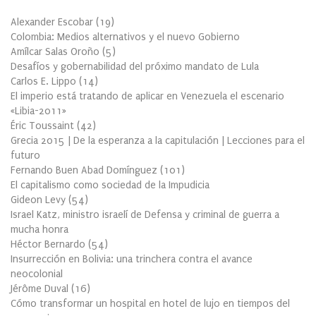
Alexander Escobar
(
19
)
Colombia: Medios alternativos y el nuevo Gobierno
Amílcar Salas Oroño
(
5
)
Desafíos y gobernabilidad del próximo mandato de Lula
Carlos E. Lippo
(
14
)
El imperio está tratando de aplicar en Venezuela el escenario
«Libia-2011»
Éric Toussaint
(
42
)
Grecia 2015 | De la esperanza a la capitulación | Lecciones para el
futuro
Fernando Buen Abad Domínguez
(
101
)
El capitalismo como sociedad de la Impudicia
Gideon Levy
(
54
)
Israel Katz, ministro israelí de Defensa y criminal de guerra a
mucha honra
Héctor Bernardo
(
54
)
Insurrección en Bolivia: una trinchera contra el avance
neocolonial
Jérôme Duval
(
16
)
Cómo transformar un hospital en hotel de lujo en tiempos del