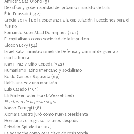
Amílcar Salas Oroño
(
5
)
Desafíos y gobernabilidad del próximo mandato de Lula
Éric Toussaint
(
42
)
Grecia 2015 | De la esperanza a la capitulación | Lecciones para el
futuro
Fernando Buen Abad Domínguez
(
101
)
El capitalismo como sociedad de la Impudicia
Gideon Levy
(
54
)
Israel Katz, ministro israelí de Defensa y criminal de guerra a
mucha honra
Juan J. Paz y Miño Cepeda
(
342
)
Humanismo latinoamericano y socialismo
Koldo Campos Sagaseta
(
69
)
Había una vez una montaña
Luis Casado
(
161
)
Lili Marleen oder Horst-Wessel-Lied?
El retorno de la peste negra…
Marco Teruggi
(
38
)
Xiomara Castro juró como nueva presidenta
Honduras: el regreso 12 años después
Reinaldo Spitaletta
(
192
)
La sospecha como otra clave de resistencia