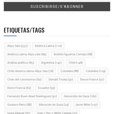
ETIQUETAS/TAGS
Abya Yala
(557)
América Latina
(110)
América Latina-Abya yala
(85)
Andrés Figueroa Cornejo
(68)
Análisis político
(65)
Argentina
(147)
Chile
(146)
Chile-America latina-Abya Yala
(76)
Colombia
(88)
Colombia
(109)
Crisis del coronavirus
(62)
Donald Trump
(97)
Douce France
(91)
Dulce Francia
(63)
Ecuador
(93)
Fernando Buen Abad Domínguez
(91)
Genocidio de Gaza
(162)
Gustavo Petro
(88)
Génocide de Gaza
(74)
Javier Milei
(107)
Jorge Elbaum
(67)
Juan J. Paz-y-Miño Cepeda
(93)