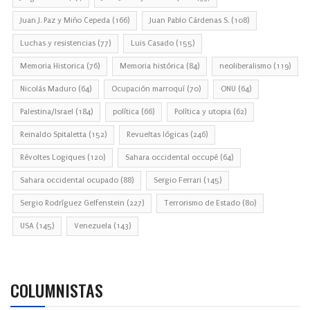
Juan J. Paz y Miño Cepeda
(166)
Juan Pablo Cárdenas S.
(108)
Luchas y resistencias
(77)
Luis Casado
(155)
Memoria Historica
(76)
Memoria histórica
(84)
neoliberalismo
(119)
Nicolás Maduro
(64)
Ocupación marroquí
(70)
ONU
(64)
Palestina/Israel
(184)
política
(66)
Política y utopia
(62)
Reinaldo Spitaletta
(152)
Revueltas lógicas
(246)
Révoltes Logiques
(120)
Sahara occidental occupé
(64)
Sahara occidental ocupado
(88)
Sergio Ferrari
(145)
Sergio Rodríguez Gelfenstein
(227)
Terrorismo de Estado
(80)
USA
(145)
Venezuela
(143)
COLUMNISTAS