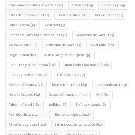
Chile-America latina-Abya Yala
(76)
Colombia
(89)
Colombia
(109)
Crisis del coronavirus
(62)
Donald Trump
(97)
Douce France
(91)
Dulce Francia
(63)
Ecuador
(93)
Fernando Buen Abad Domínguez
(91)
Genocidio de Gaza
(163)
Gustavo Petro
(88)
Génocide de Gaza
(74)
Javier Milei
(107)
Jorge Elbaum
(67)
Juan J. Paz-y-Miño Cepeda
(93)
Juan J. Paz y Miño Cepeda
(166)
Juan Pablo Cárdenas S.
(108)
Luchas y resistencias
(77)
Luis Casado
(155)
Memoria Historica
(76)
Memoria histórica
(84)
neoliberalismo
(119)
Nicolás Maduro
(64)
Ocupación marroquí
(70)
ONU
(64)
Palestina/Israel
(184)
política
(66)
Política y utopia
(62)
Reinaldo Spitaletta
(153)
Revueltas lógicas
(246)
Révoltes Logiques
(120)
Sahara occidental occupé
(64)
Sahara occidental ocupado
(88)
Sergio Ferrari
(145)