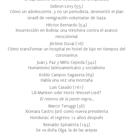
Gideon Levy
(
55
)
Cómo un adolescente, y no un periodista, desmontó el plan
israelí de «emigración voluntaria» de Gaza
Héctor Bernardo
(
54
)
Insurrección en Bolivia: una trinchera contra el avance
neocolonial
Jérôme Duval
(
16
)
Cómo transformar un hospital en hotel de lujo en tiempos del
coronavirus
Juan J. Paz y Miño Cepeda
(
342
)
Humanismo latinoamericano y socialismo
Koldo Campos Sagaseta
(
69
)
Había una vez una montaña
Luis Casado
(
161
)
Lili Marleen oder Horst-Wessel-Lied?
El retorno de la peste negra…
Marco Teruggi
(
38
)
Xiomara Castro juró como nueva presidenta
Honduras: el regreso 12 años después
Reinaldo Spitaletta
(
193
)
Se va doña Olga, la de las arepas