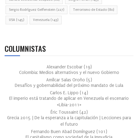
Sergio Rodríguez Gelfenstein
(227)
Terrorismo de Estado
(80)
USA
(145)
Venezuela
(143)
COLUMNISTAS
Alexander Escobar
(
19
)
Colombia: Medios alternativos y el nuevo Gobierno
Amílcar Salas Oroño
(
5
)
Desafíos y gobernabilidad del próximo mandato de Lula
Carlos E. Lippo
(
14
)
El imperio está tratando de aplicar en Venezuela el escenario
«Libia-2011»
Éric Toussaint
(
42
)
Grecia 2015 | De la esperanza a la capitulación | Lecciones para
el futuro
Fernando Buen Abad Domínguez
(
101
)
El capitalismo como sociedad de la Impudicia