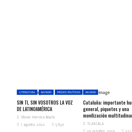
LITERATURA
MUNDO
PRESOS POLÍTICOS
MUNDO
SIN TI, SIN VOSOTROS LA VOZ
Cataluña: importante hu
DE LATINOAMÉRICA
general, piquetes y una
movilización multitudina
Olivier Herrera Marín
TLAXCALA
1 agosto, 2022
5630
30 octubre, 2019
322