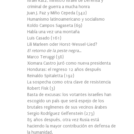
Israel Katz, ministro israelí de Defensa y
criminal de guerra a mucha honra
Juan J. Paz y Miño Cepeda
(
342
)
Humanismo latinoamericano y socialismo
Koldo Campos Sagaseta
(
69
)
Había una vez una montaña
Luis Casado
(
161
)
Lili Marleen oder Horst-Wessel-Lied?
El retorno de la peste negra…
Marco Teruggi
(
38
)
Xiomara Castro juró como nueva presidenta
Honduras: el regreso 12 años después
Reinaldo Spitaletta
(
192
)
La sospecha como otra clave de resistencia
Robert Fisk
(
3
)
Basta de excusas: los votantes israelíes han
escogido un país que será espejo de los
brutales regímenes de sus vecinos árabes
Sergio Rodríguez Gelfenstein
(
273
)
85 años después, otra vez Rusia está
haciendo la mayor contribución en defensa de
la humanidad.