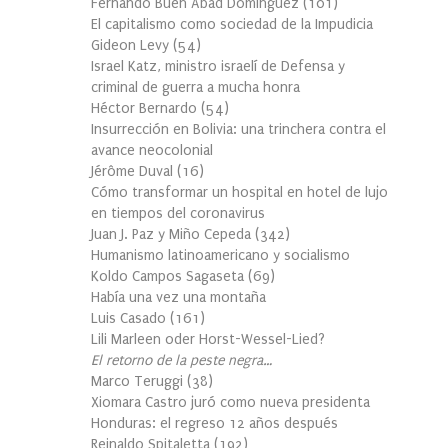
Fernando Buen Abad Domínguez
(
101
)
El capitalismo como sociedad de la Impudicia
Gideon Levy
(
54
)
Israel Katz, ministro israelí de Defensa y
criminal de guerra a mucha honra
Héctor Bernardo
(
54
)
Insurrección en Bolivia: una trinchera contra el
avance neocolonial
Jérôme Duval
(
16
)
Cómo transformar un hospital en hotel de lujo
en tiempos del coronavirus
Juan J. Paz y Miño Cepeda
(
342
)
Humanismo latinoamericano y socialismo
Koldo Campos Sagaseta
(
69
)
Había una vez una montaña
Luis Casado
(
161
)
Lili Marleen oder Horst-Wessel-Lied?
El retorno de la peste negra…
Marco Teruggi
(
38
)
Xiomara Castro juró como nueva presidenta
Honduras: el regreso 12 años después
Reinaldo Spitaletta
(
192
)