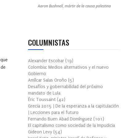
Aaron Bushnell, mártir de la causa palestina
COLUMNISTAS
 que
Alexander Escobar
(
19
)
 de
Colombia: Medios alternativos y el nuevo
Gobierno
Amílcar Salas Oroño
(
5
)
Desafíos y gobernabilidad del próximo
mandato de Lula
Éric Toussaint
(
42
)
Grecia 2015 | De la esperanza a la capitulación
| Lecciones para el futuro
Fernando Buen Abad Domínguez
(
101
)
El capitalismo como sociedad de la Impudicia
Gideon Levy
(
54
)