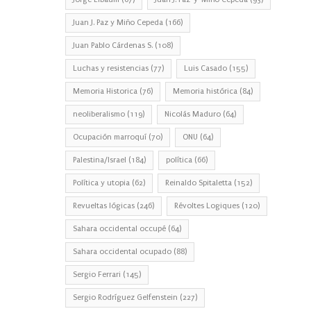
Juan J. Paz y Miño Cepeda
(166)
Juan Pablo Cárdenas S.
(108)
Luchas y resistencias
(77)
Luis Casado
(155)
Memoria Historica
(76)
Memoria histórica
(84)
neoliberalismo
(119)
Nicolás Maduro
(64)
Ocupación marroquí
(70)
ONU
(64)
Palestina/Israel
(184)
política
(66)
Política y utopia
(62)
Reinaldo Spitaletta
(152)
Revueltas lógicas
(246)
Révoltes Logiques
(120)
Sahara occidental occupé
(64)
Sahara occidental ocupado
(88)
Sergio Ferrari
(145)
Sergio Rodríguez Gelfenstein
(227)