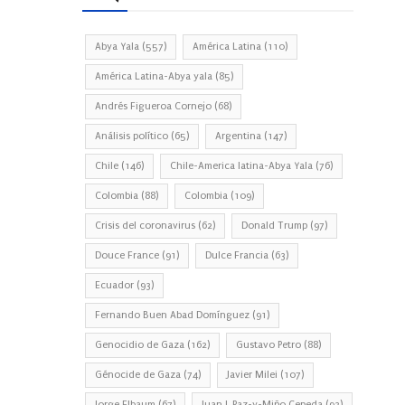
Abya Yala
(557)
América Latina
(110)
América Latina-Abya yala
(85)
Andrés Figueroa Cornejo
(68)
Análisis político
(65)
Argentina
(147)
Chile
(146)
Chile-America latina-Abya Yala
(76)
Colombia
(88)
Colombia
(109)
Crisis del coronavirus
(62)
Donald Trump
(97)
Douce France
(91)
Dulce Francia
(63)
Ecuador
(93)
Fernando Buen Abad Domínguez
(91)
Genocidio de Gaza
(162)
Gustavo Petro
(88)
Génocide de Gaza
(74)
Javier Milei
(107)
Jorge Elbaum
(67)
Juan J. Paz-y-Miño Cepeda
(93)