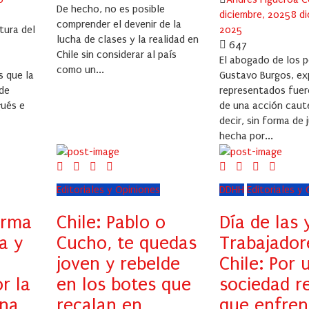
De hecho, no es posible
diciembre, 2025
8 di
comprender el devenir de la
tura del
2025
lucha de clases y la realidad en
647
Chile sin considerar al país
El abogado de los 
como un...
s que la
Gustavo Burgos, exp
 de
representados fuer
gués e
de una acción caute
decir, sin forma de j
hecha por...
Editoriales y Opiniones
DDHH
Editoriales y
orma
Chile: Pablo o
Día de las 
ta y
Cucho, te quedas
Trabajador
joven y rebelde
Chile: Por 
r la
en los botes que
sociedad r
ina
recalan en
que enfren