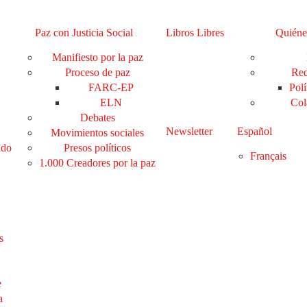
Paz con Justicia Social
Libros Libres
Quiéne
Manifiesto por la paz
Proceso de paz
Red
FARC-EP
Polí
ELN
Col
Debates
Newsletter
Español
Movimientos sociales
ado
Presos políticos
Français
1.000 Creadores por la paz
s
e
a