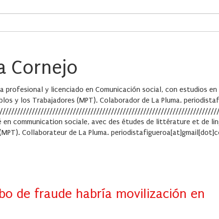
a Cornejo
a profesional y licenciado en Comunicación social, con estudios en l
eblos y los Trabajadores (MPT). Colaborador de La Pluma. periodista
/////////////////////////////////////////////////////////////////////////
é en communication sociale, avec des études de littérature et de lingui
MPT). Collaborateur de La Pluma. periodistafigueroa[at]gmail[dot]
sbo de fraude habría movilización en