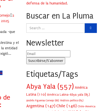
defensa de la humanidad.
o
Buscar en La Pluma
Posted
ornejo
2
on
, 2025
rnada -que
Newsletter
lestina y el
 la entidad
xigió...
Etiquetas/Tags
la
Abya Yala
(557)
América
Latina
(110)
América Latina-Abya yala
(85)
o de
Andrés Figueroa Cornejo
(68)
Análisis político
(65)
:
Argentina
(147)
Chile
(146)
Chile-America