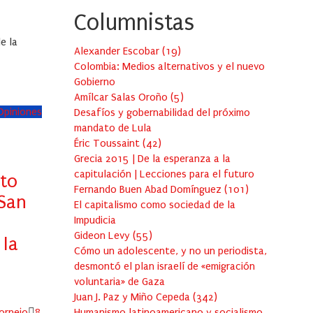
Columnistas
e la
Alexander Escobar
(
19
)
Colombia: Medios alternativos y el nuevo
Gobierno
Amílcar Salas Oroño
(
5
)
 Opiniones
Desafíos y gobernabilidad del próximo
mandato de Lula
Éric Toussaint
(
42
)
Grecia 2015 | De la esperanza a la
capitulación | Lecciones para el futuro
to
Fernando Buen Abad Domínguez
(
101
)
 San
El capitalismo como sociedad de la
Impudicia
Gideon Levy
(
55
)
 la
Cómo un adolescente, y no un periodista,
desmontó el plan israelí de «emigración
voluntaria» de Gaza
Juan J. Paz y Miño Cepeda
(
342
)
Posted
Humanismo latinoamericano y socialismo
ornejo
8