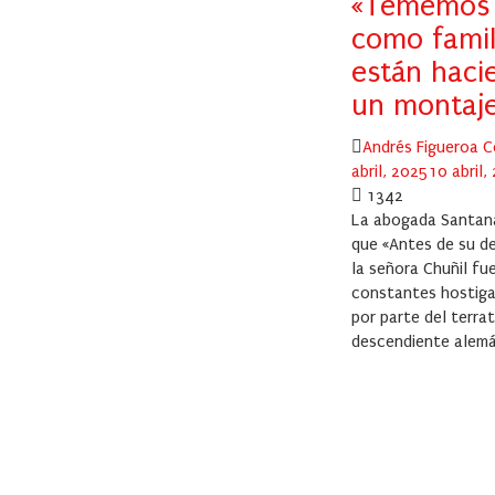
«Tememos
como famil
están haci
un montaj
Author
Andrés Figueroa C
abril, 2025
10 abril,
1342
La abogada Santana
que «Antes de su de
la señora Chuñil fu
constantes hostig
por parte del terra
descendiente alemán