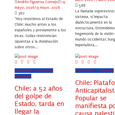
Author
Posted
Andrés Figueroa Cornejo
19
568
on
mayo, 2026
19 mayo, 2026
La llamada superestruc
367
sistema, sí impacta
"Hoy resistimos al Estado de
dialécticamente en la
Chile; mucho antes a los
estructura. Entendemo
españoles y previamente a los
hegemonía de la visión
incas, todas resistencias
mundo occidental, bur
opuestas a la dominación
imperialista...
sobre otros...
Editoriales y Opiniones
Editoriales y Opiniones
Impunidad
Chile: Plataf
Chile: a 52 años
Anticapitalis
del golpe de
Popular se
Estado, tarda en
manifiesta po
llegar la
causa palest