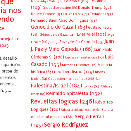
 que
Colombia
Colombia
(88)
latina-Abya Yala
(76)
(109)
Donald Trump
(97)
ia nos
Crisis del coronavirus
(62)
Douce France
(91)
Ecuador
(93)
Dulce Francia
(63)
endo
Fernando Buen Abad Domínguez
(91)
e»
Genocidio de Gaza
(163)
Gustavo Petro
Javier Milei
(107)
(88)
Génocide de Gaza
(74)
Jorge
Posted
ornejo
10
Juan
Juan J. Paz-y-Miño Cepeda
(93)
Elbaum
(67)
on
 2025
J. Paz y Miño Cepeda
(166)
Juan Pablo
Luis
Cárdenas S.
(108)
Luchas y resistencias
(77)
 detalló
Casado
(155)
saparición,
Memoria Historica
(76)
Memoria
e presa de
neoliberalismo
(119)
histórica
(84)
Nicolás
amientos
Ocupación marroquí
(70)
Maduro
(64)
ONU
(64)
teniente,
Palestina/Israel
(184)
política
(66)
Política y
, y...
Reinaldo Spitaletta
(152)
utopia
(62)
Revueltas lógicas
(246)
Révoltes
Logiques
(120)
Sahara
Sahara occidental occupé
(64)
Sergio Ferrari
occidental ocupado
(88)
Sergio Rodríguez
(145)