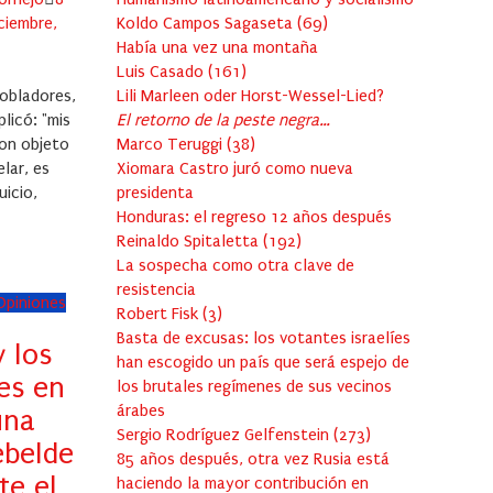
on
Koldo Campos Sagaseta
(
69
)
ciembre,
Había una vez una montaña
Luis Casado
(
161
)
Lili Marleen oder Horst-Wessel-Lied?
pobladores,
El retorno de la peste negra…
licó: "mis
Marco Teruggi
(
38
)
on objeto
Xiomara Castro juró como nueva
lar, es
presidenta
uicio,
Honduras: el regreso 12 años después
Reinaldo Spitaletta
(
192
)
La sospecha como otra clave de
resistencia
 Opiniones
Robert Fisk
(
3
)
Basta de excusas: los votantes israelíes
y los
han escogido un país que será espejo de
es en
los brutales regímenes de sus vecinos
árabes
una
Sergio Rodríguez Gelfenstein
(
273
)
ebelde
85 años después, otra vez Rusia está
te el
haciendo la mayor contribución en