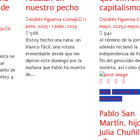
 de
nuestro pecho
capitalism
Author
Posted
Author
Andrés Figueroa Cornejo
11
Andrés Figueroa C
on
junio, 2025
11 junio, 2025
mayo, 2025
2 mayo
Posted
ejo
6
568
942
on
(Estoy hecho una ruina, un
Al término de la jo
blanco fácil, una rotura
además reclamó la
irremediable desde que me
independencia de Pa
nista se
dijeron este domingo por la
fin del genocidio de
gar
mañana que Pablo ha muerto
sionista, así como e
ueño de
de...
 «Hoy 4
DDHH
Economía de 
Naturaleza
Pablo San
Martín, hij
Julia Chuñil