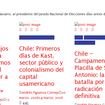
Navarro, al presidente del Jurado Nacional de Elecciones días antes d
Editoriales y Opiniones
DDHH
Editoriales y
Sin categoría
ijos
Chile: Primeros
Chile –
a
días de Kast,
Campamen
emos
sector público y
Placilla de
l
colonialismo del
Antonio: la
r a
capital
batalla por
usamericano
radicación
e»
Author
Posted
Andrés Figueroa Cornejo
20
definitiva
on
marzo, 2026
24 marzo, 2026
Posted
ejo
12
445
on
Author
6
Andrés Figueroa C