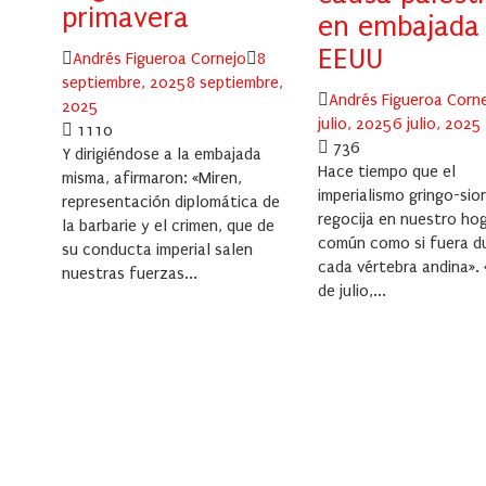
primavera
en embajada
EEUU
Author
Posted
Andrés Figueroa Cornejo
8
on
septiembre, 2025
8 septiembre,
Author
Andrés Figueroa Corn
2025
julio, 2025
6 julio, 2025
1110
736
Y dirigiéndose a la embajada
Hace tiempo que el
misma, afirmaron: «Miren,
imperialismo gringo-sio
representación diplomática de
regocija en nuestro ho
la barbarie y el crimen, que de
común como si fuera d
su conducta imperial salen
cada vértebra andina».
nuestras fuerzas...
de julio,...