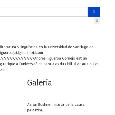
iteratura y lingüística en la Universidad de Santiago de
figueroa[at]gmail[dot]com
//////////////////////////Andrés Figueroa Cornejo est un
stique à l'université de Santiago du Chili. Il vit au Chili et
com
Galeria
Aaron Bushnell, mártir de la causa
palestina