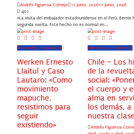
Author
Posted
Andrés Figueroa Cornejo
11 junio, 2026
11 junio, 2026
on
401
«La visita del embajador estadounidense en el Perú, Bernie 
segunda vuelta. Este hecho no es normal en...
Editoriales y Opiniones
Editoriales y Opiniones
Werken Ernesto
Chile – Los h
Llaitul y Caso
de la revuelt
Lautaro: «Como
social: «Pon
movimiento
el cuerpo y e
mapuche,
alma en servi
resistimos para
los demás, a
seguir
nuestra clas
existiendo»
Author
Andrés Figueroa Corn
abril, 2026
11 abril, 202