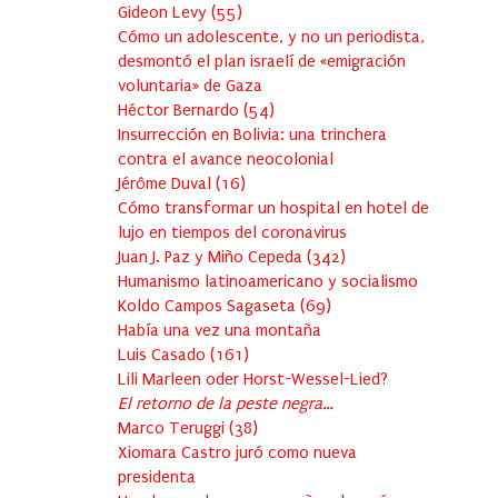
Gideon Levy
(
55
)
Cómo un adolescente, y no un periodista,
desmontó el plan israelí de «emigración
voluntaria» de Gaza
Héctor Bernardo
(
54
)
Insurrección en Bolivia: una trinchera
contra el avance neocolonial
Jérôme Duval
(
16
)
Cómo transformar un hospital en hotel de
lujo en tiempos del coronavirus
Juan J. Paz y Miño Cepeda
(
342
)
Humanismo latinoamericano y socialismo
Koldo Campos Sagaseta
(
69
)
Había una vez una montaña
Luis Casado
(
161
)
Lili Marleen oder Horst-Wessel-Lied?
El retorno de la peste negra…
Marco Teruggi
(
38
)
Xiomara Castro juró como nueva
presidenta