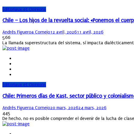
Éditoriaux et Opinions
Chile – Los hijos de la revuelta social: «Ponemos el cuer
Author
Posted
Andrés Figueroa Cornejo
12 avril, 2026
11 avril, 2026
on
566
La llamada superestructura del sistema, sí impacta dialécticament
Éditoriaux et Opinions
Chile: Primeros días de Kast, sector público y colonialis
Author
Posted
Andrés Figueroa Cornejo
20 mars, 2026
24 mars, 2026
on
445
De hecho, no es posible comprender el devenir de la lucha de clases