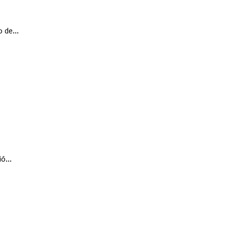
 de...
ó...