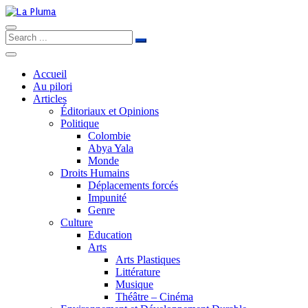
Accueil
Au pilori
Articles
Éditoriaux et Opinions
Politique
Colombie
Abya Yala
Monde
Droits Humains
Déplacements forcés
Impunité
Genre
Culture
Education
Arts
Arts Plastiques
Littérature
Musique
Théâtre – Cinéma