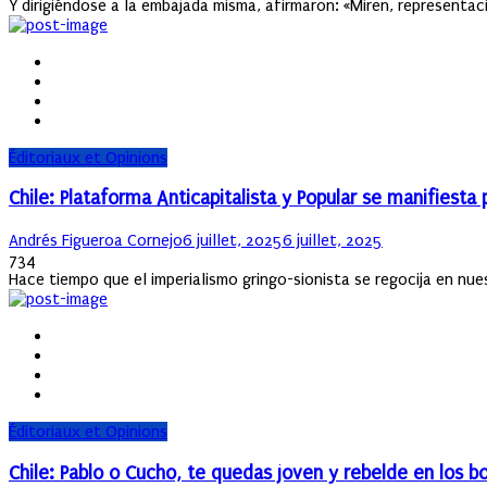
Y dirigiéndose a la embajada misma, afirmaron: «Miren, representaci
Éditoriaux et Opinions
Chile: Plataforma Anticapitalista y Popular se manifiest
Author
Posted
Andrés Figueroa Cornejo
6 juillet, 2025
6 juillet, 2025
on
734
Hace tiempo que el imperialismo gringo-sionista se regocija en nue
Éditoriaux et Opinions
Chile: Pablo o Cucho, te quedas joven y rebelde en los 