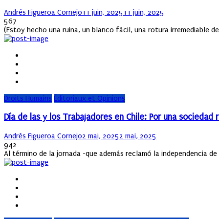
Author
Posted
Andrés Figueroa Cornejo
11 juin, 2025
11 juin, 2025
on
567
(Estoy hecho una ruina, un blanco fácil, una rotura irremediable 
Droits Humains
Éditoriaux et Opinions
Día de las y los Trabajadores en Chile: Por una sociedad
Author
Posted
Andrés Figueroa Cornejo
2 mai, 2025
2 mai, 2025
on
942
Al término de la jornada -que además reclamó la independencia de Pa