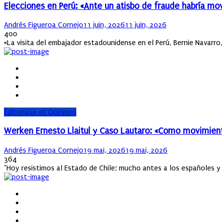
Elecciones en Perú: «Ante un atisbo de fraude habría mov
Author
Posted
Andrés Figueroa Cornejo
11 juin, 2026
11 juin, 2026
on
400
«La visita del embajador estadounidense en el Perú, Bernie Navarro
Éditoriaux et Opinions
Werken Ernesto Llaitul y Caso Lautaro: «Como movimient
Author
Posted
Andrés Figueroa Cornejo
19 mai, 2026
19 mai, 2026
on
364
"Hoy resistimos al Estado de Chile; mucho antes a los españoles y 