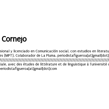
 Cornejo
ional y licenciado en Comunicación social, con estudios en literatur
res (MPT). Colaborador de La Pluma. periodistafigueroa[at]gmail[dot
/////////////////////////////////////////////////////////////////////////
ale, avec des études de littérature et de linguistique à l'université
 periodistafigueroa[at]gmail[dot]com