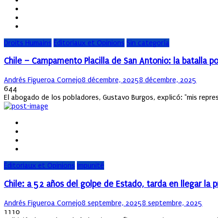
Droits Humains
Éditoriaux et Opinions
Sin categoría
Chile – Campamento Placilla de San Antonio: la batalla por
Author
Posted
Andrés Figueroa Cornejo
8 décembre, 2025
8 décembre, 2025
on
644
El abogado de los pobladores, Gustavo Burgos, explicó: "mis repres
Éditoriaux et Opinions
Impunité
Chile: a 52 años del golpe de Estado, tarda en llegar la 
Author
Posted
Andrés Figueroa Cornejo
8 septembre, 2025
8 septembre, 2025
on
1110