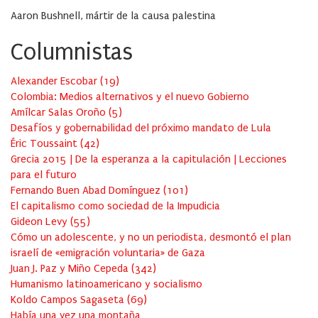
Aaron Bushnell, mártir de la causa palestina
Columnistas
Alexander Escobar
(
19
)
Colombia: Medios alternativos y el nuevo Gobierno
Amílcar Salas Oroño
(
5
)
Desafíos y gobernabilidad del próximo mandato de Lula
Éric Toussaint
(
42
)
Grecia 2015 | De la esperanza a la capitulación | Lecciones
para el futuro
Fernando Buen Abad Domínguez
(
101
)
El capitalismo como sociedad de la Impudicia
Gideon Levy
(
55
)
Cómo un adolescente, y no un periodista, desmontó el plan
israelí de «emigración voluntaria» de Gaza
Juan J. Paz y Miño Cepeda
(
342
)
Humanismo latinoamericano y socialismo
Koldo Campos Sagaseta
(
69
)
Había una vez una montaña