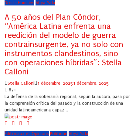
Droits Humains
Abya Yala
A 50 años del Plan Cóndor,
“América Latina enfrenta una
reedición del modelo de guerra
contrainsurgente, ya no solo con
instrumentos clandestinos, sino
con operaciones híbridas”: Stella
Calloni
Author
Posted
Stella Calloni
1 décembre, 2025
1 décembre, 2025
on
871
La defensa de la soberanía regional, según la autora, pasa por
la comprensión crítica del pasado y la construcción de una
unidad latinoamericana capaz...
Éditoriaux et Opinions
Politique
Abya Yala