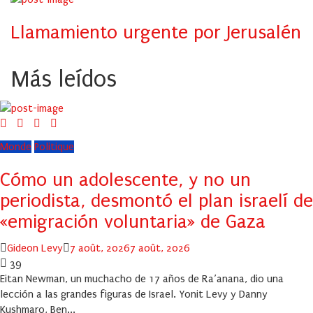
Llamamiento urgente por Jerusalén
Más leídos
Monde
Politique
Cómo un adolescente, y no un
periodista, desmontó el plan israelí de
«emigración voluntaria» de Gaza
Author
Posted
Gideon Levy
7 août, 2026
7 août, 2026
on
39
Eitan Newman, un muchacho de 17 años de Ra’anana, dio una
lección a las grandes figuras de Israel. Yonit Levy y Danny
Kushmaro, Ben...