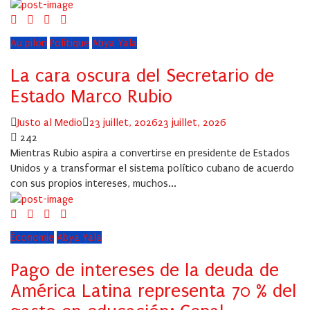
Au pilori
Politique
Abya Yala
La cara oscura del Secretario de
Estado Marco Rubio
Author
Posted
Justo al Medio
23 juillet, 2026
23 juillet, 2026
on
242
Mientras Rubio aspira a convertirse en presidente de Estados
Unidos y a transformar el sistema político cubano de acuerdo
con sus propios intereses, muchos...
Économie
Abya Yala
Pago de intereses de la deuda de
América Latina representa 70 % del