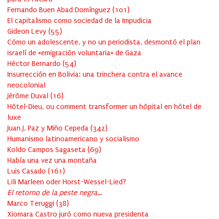
Fernando Buen Abad Domínguez
(
101
)
El capitalismo como sociedad de la Impudicia
Gideon Levy
(
55
)
Cómo un adolescente, y no un periodista, desmontó el plan
israelí de «emigración voluntaria» de Gaza
Héctor Bernardo
(
54
)
Insurrección en Bolivia: una trinchera contra el avance
neocolonial
Jérôme Duval
(
16
)
Hôtel-Dieu, ou comment transformer un hôpital en hôtel de
luxe
Juan J. Paz y Miño Cepeda
(
342
)
Humanismo latinoamericano y socialismo
Koldo Campos Sagaseta
(
69
)
Había una vez una montaña
Luis Casado
(
161
)
Lili Marleen oder Horst-Wessel-Lied?
El retorno de la peste negra…
Marco Teruggi
(
38
)
Xiomara Castro juró como nueva presidenta