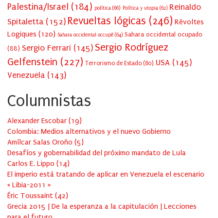
Palestina/Israel
(184)
Reinaldo
política
(66)
Política y utopia
(62)
Revueltas lógicas
(246)
Spitaletta
(152)
Révoltes
Logiques
(120)
Sahara occidental ocupado
Sahara occidental occupé
(64)
Sergio Rodríguez
Sergio Ferrari
(145)
(88)
Gelfenstein
(227)
USA
(145)
Terrorismo de Estado
(80)
Venezuela
(143)
Columnistas
Alexander Escobar
(
19
)
Colombia: Medios alternativos y el nuevo Gobierno
Amílcar Salas Oroño
(
5
)
Desafíos y gobernabilidad del próximo mandato de Lula
Carlos E. Lippo
(
14
)
El imperio está tratando de aplicar en Venezuela el escenario
« Libia-2011 »
Éric Toussaint
(
42
)
Grecia 2015 | De la esperanza a la capitulación | Lecciones
para el futuro