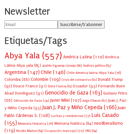
Newsletter
Etiquetas/Tags
Abya Yala
(557)
América Latina
(110)
América
Latina-Abya yala
(85)
Andrés Figueroa Cornejo
(68)
Análisis político
(65)
Argentina
(147)
Chile
(146)
Chile-America latina-Abya Yala
(76)
Colombie
(109)
Colombia
(88)
Donald Trump
Crisis del coronavirus
(62)
(97)
Douce France
(91)
Ecuador
(93)
Fernando Buen
Dulce Francia
(63)
Genocidio de Gaza
(163)
Abad Domínguez
(91)
Gustavo Petro
Javier Milei
(107)
(88)
Juan J. Paz-
Génocide de Gaza
(74)
Jorge Elbaum
(67)
Juan J. Paz y Miño Cepeda
(166)
Juan
y-Miño Cepeda
(93)
Luis Casado
Pablo Cárdenas S.
(108)
Luchas y resistencias
(77)
(155)
neoliberalismo
Memoria Historica
(76)
Memoria histórica
(84)
(119)
Ocupación marroquí
(70)
Nicolás Maduro
(64)
ONU
(64)