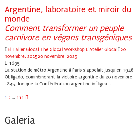
Argentine, laboratoire et miroir du
monde
Comment transformer un peuple
carnivore en végans transgéniques
Author
Posted
El Taller Glocal The Glocal Workshop L'Atelier Glocal
20
on
novembre, 2025
20 novembre, 2025
1695
La station de métro Argentine à Paris s’appelait jusqu’en 1948
Obligado, commémorant la victoire argentine du 20 novembre
1845, lorsque la Confédération argentine infligea...
Pagination
1
2
…
111
des
Galeria
publications