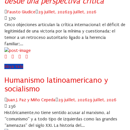
desde una perspectiva crítica
Author
Posted
Fausto Giudice
29 juillet, 2026
29 juillet, 2026
on
370
Cinco objeciones articulan la crítica internacional: el déficit de
legitimidad de una victoria por la mínima y cuestionada; el
temor a un retroceso autoritario ligado a la herencia
familiar;...
Abya Yala
Humanismo latinoamericano y
socialismo
Author
Posted
Juan J. Paz y Miño Cepeda
29 juillet, 2026
29 juillet, 2026
on
236
Históricamente,no tiene sentido acusar al marxismo, al
“comunismo” y a todo tipo de izquierdas como las grandes
“amenazas” del siglo XXI. La historia del...