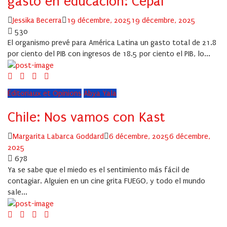
gasto en educación: Cepal
Author
Posted
Jessika Becerra
19 décembre, 2025
19 décembre, 2025
on
530
El organismo prevé para América Latina un gasto total de 21.8
por ciento del PIB con ingresos de 18.5 por ciento el PIB, lo...
Éditoriaux et Opinions
Abya Yala
Chile: Nos vamos con Kast
Author
Posted
Margarita Labarca Goddard
6 décembre, 2025
6 décembre,
on
2025
678
Ya se sabe que el miedo es el sentimiento más fácil de
contagiar. Alguien en un cine grita FUEGO, y todo el mundo
sale...