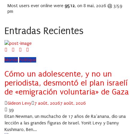
Most users ever online were
9512
, on 8 mai, 2026 @ 3:59
pm
Entradas Recientes
Monde
Politique
Cómo un adolescente, y no un
periodista, desmontó el plan israelí
de «emigración voluntaria» de Gaza
Author
Posted
Gideon Levy
7 août, 2026
7 août, 2026
on
39
Eitan Newman, un muchacho de 17 años de Ra’anana, dio una
lección a las grandes figuras de Israel. Yonit Levy y Danny
Kushmaro, Ben...