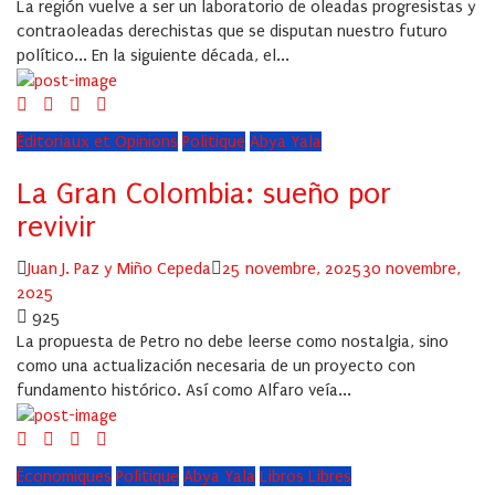
La región vuelve a ser un laboratorio de oleadas progresistas y
contraoleadas derechistas que se disputan nuestro futuro
político... En la siguiente década, el...
Éditoriaux et Opinions
Politique
Abya Yala
La Gran Colombia: sueño por
revivir
Author
Posted
Juan J. Paz y Miño Cepeda
25 novembre, 2025
30 novembre,
on
2025
925
La propuesta de Petro no debe leerse como nostalgia, sino
como una actualización necesaria de un proyecto con
fundamento histórico. Así como Alfaro veía...
Économiques
Politique
Abya Yala
Libros Libres