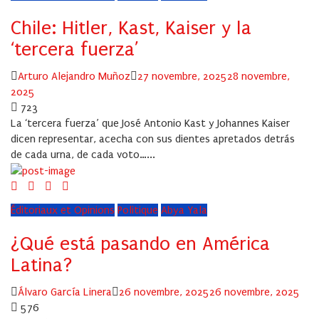
Chile: Hitler, Kast, Kaiser y la
‘tercera fuerza’
Author
Posted
Arturo Alejandro Muñoz
27 novembre, 2025
28 novembre,
on
2025
723
La ‘tercera fuerza’ que José Antonio Kast y Johannes Kaiser
dicen representar, acecha con sus dientes apretados detrás
de cada urna, de cada voto…...
Éditoriaux et Opinions
Politique
Abya Yala
¿Qué está pasando en América
Latina?
Author
Posted
Álvaro García Linera
26 novembre, 2025
26 novembre, 2025
on
576