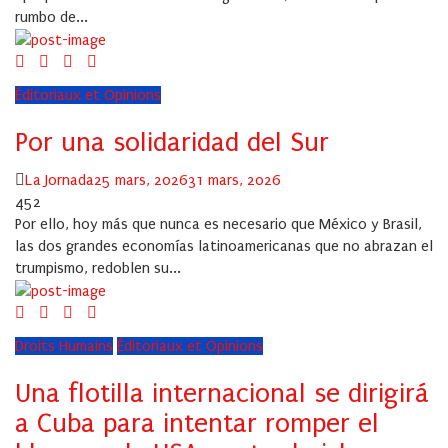
rumbo de...
Éditoriaux et Opinions
Por una solidaridad del Sur
Author
Posted
La Jornada
25 mars, 2026
31 mars, 2026
on
452
Por ello, hoy más que nunca es necesario que México y Brasil,
las dos grandes economías latinoamericanas que no abrazan el
trumpismo, redoblen su...
Droits Humains
Éditoriaux et Opinions
Una flotilla internacional se dirigirá
a Cuba para intentar romper el