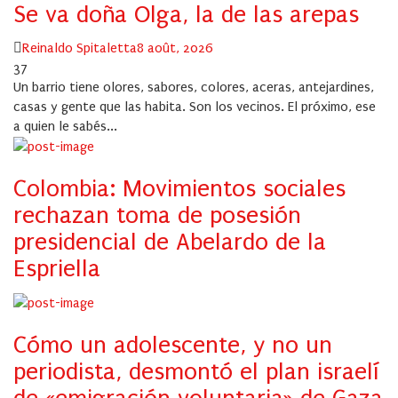
Se va doña Olga, la de las arepas
Author
Posted
Reinaldo Spitaletta
8 août, 2026
on
37
Un barrio tiene olores, sabores, colores, aceras, antejardines,
casas y gente que las habita. Son los vecinos. El próximo, ese
a quien le sabés...
Colombia: Movimientos sociales
rechazan toma de posesión
presidencial de Abelardo de la
Espriella
Cómo un adolescente, y no un
periodista, desmontó el plan israelí