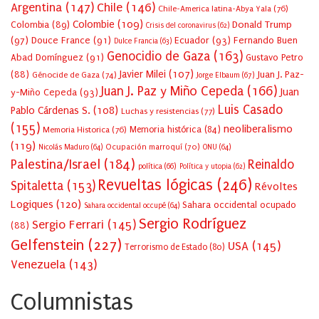
Argentina
(147)
Chile
(146)
Chile-America latina-Abya Yala
(76)
Colombie
(109)
Colombia
(89)
Donald Trump
Crisis del coronavirus
(62)
(97)
Douce France
(91)
Ecuador
(93)
Fernando Buen
Dulce Francia
(63)
Genocidio de Gaza
(163)
Abad Domínguez
(91)
Gustavo Petro
Javier Milei
(107)
(88)
Juan J. Paz-
Génocide de Gaza
(74)
Jorge Elbaum
(67)
Juan J. Paz y Miño Cepeda
(166)
Juan
y-Miño Cepeda
(93)
Luis Casado
Pablo Cárdenas S.
(108)
Luchas y resistencias
(77)
(155)
neoliberalismo
Memoria Historica
(76)
Memoria histórica
(84)
(119)
Ocupación marroquí
(70)
Nicolás Maduro
(64)
ONU
(64)
Palestina/Israel
(184)
Reinaldo
política
(66)
Política y utopia
(62)
Revueltas lógicas
(246)
Spitaletta
(153)
Révoltes
Logiques
(120)
Sahara occidental ocupado
Sahara occidental occupé
(64)
Sergio Rodríguez
Sergio Ferrari
(145)
(88)
Gelfenstein
(227)
USA
(145)
Terrorismo de Estado
(80)
Venezuela
(143)
Columnistas