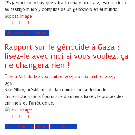
“Es genocidio, y hay que gritarlo una y otra vez, este recinto
es testigo mudo y cómplice de un genocidio en el mundo”
Éditoriaux et Opinions
Rapport sur le génocide à Gaza :
lisez-le avec moi si vous voulez, ça
ne changera rien !
Author
Posted
Lyna Al Tabal
20 septembre, 2025
20 septembre, 2025
on
896
Navi Pillay, présidente de la commission, a demandé
l’interdiction de la fourniture d’armes à Israël, le procès des
criminels et l’arrêt de ce...
Droits Humains
Monde
Sin categoría