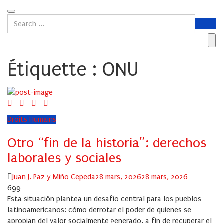
Étiquette :
ONU
Droits Humains
Otro “fin de la historia”: derechos
laborales y sociales
Author
Posted
Juan J. Paz y Miño Cepeda
28 mars, 2026
28 mars, 2026
on
699
Esta situación plantea un desafío central para los pueblos
latinoamericanos: cómo derrotar el poder de quienes se
apropian del valor socialmente generado, a fin de recuperar el