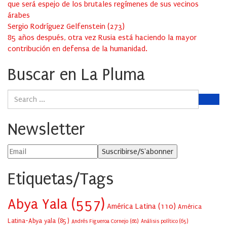
que será espejo de los brutales regímenes de sus vecinos
árabes
Sergio Rodríguez Gelfenstein
(
273
)
85 años después, otra vez Rusia está haciendo la mayor
contribución en defensa de la humanidad.
Buscar en La Pluma
Newsletter
Etiquetas/Tags
Abya Yala
(557)
América Latina
(110)
América
Latina-Abya yala
(85)
Andrés Figueroa Cornejo
(68)
Análisis político
(65)