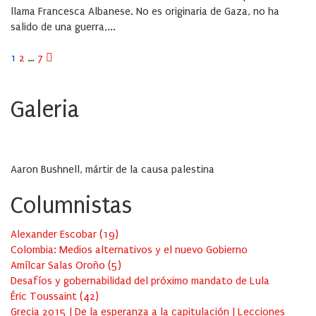
llama Francesca Albanese. No es originaria de Gaza, no ha
salido de una guerra,...
Pagination
1
2
…
7
des
Galeria
publications
Aaron Bushnell, mártir de la causa palestina
Columnistas
Alexander Escobar
(
19
)
Colombia: Medios alternativos y el nuevo Gobierno
Amílcar Salas Oroño
(
5
)
Desafíos y gobernabilidad del próximo mandato de Lula
Éric Toussaint
(
42
)
Grecia 2015 | De la esperanza a la capitulación | Lecciones