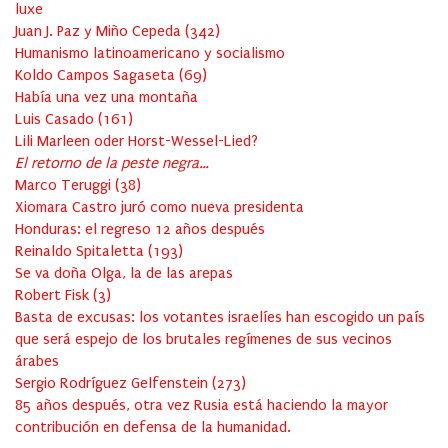
luxe
Juan J. Paz y Miño Cepeda
(
342
)
Humanismo latinoamericano y socialismo
Koldo Campos Sagaseta
(
69
)
Había una vez una montaña
Luis Casado
(
161
)
Lili Marleen oder Horst-Wessel-Lied?
El retorno de la peste negra…
Marco Teruggi
(
38
)
Xiomara Castro juró como nueva presidenta
Honduras: el regreso 12 años después
Reinaldo Spitaletta
(
193
)
Se va doña Olga, la de las arepas
Robert Fisk
(
3
)
Basta de excusas: los votantes israelíes han escogido un país
que será espejo de los brutales regímenes de sus vecinos
árabes
Sergio Rodríguez Gelfenstein
(
273
)
85 años después, otra vez Rusia está haciendo la mayor
contribución en defensa de la humanidad.