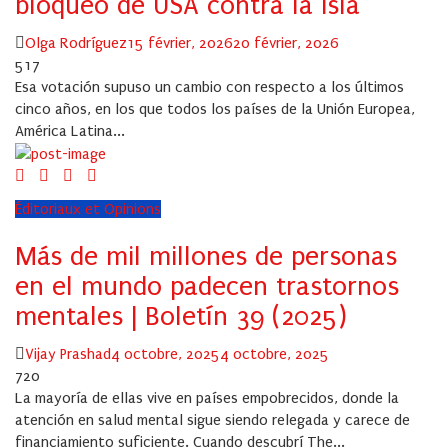
bloqueo de USA contra la isla
Author
Posted
Olga Rodríguez
15 février, 2026
20 février, 2026
on
517
Esa votación supuso un cambio con respecto a los últimos
cinco años, en los que todos los países de la Unión Europea,
América Latina...
Éditoriaux et Opinions
Más de mil millones de personas
en el mundo padecen trastornos
mentales | Boletín 39 (2025)
Author
Posted
Vijay Prashad
4 octobre, 2025
4 octobre, 2025
on
720
La mayoría de ellas vive en países empobrecidos, donde la
atención en salud mental sigue siendo relegada y carece de
financiamiento suficiente. Cuando descubrí The...