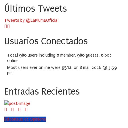
Últimos Tweets
Tweets by @LaPlumaOficial
Usuarios Conectados
Total
980
users including
0
member,
980
guests,
0
bot
online
Most users ever online were
9512
, on 8 mai, 2026 @ 3:59
pm
Entradas Recientes
Éditoriaux et Opinions