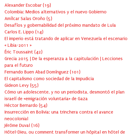
Alexander Escobar
(
19
)
Colombia: Medios alternativos y el nuevo Gobierno
Amílcar Salas Oroño
(
5
)
Desafíos y gobernabilidad del próximo mandato de Lula
Carlos E. Lippo
(
14
)
El imperio está tratando de aplicar en Venezuela el escenario
« Libia-2011 »
Éric Toussaint
(
42
)
Grecia 2015 | De la esperanza a la capitulación | Lecciones
para el futuro
Fernando Buen Abad Domínguez
(
101
)
El capitalismo como sociedad de la Impudicia
Gideon Levy
(
55
)
Cómo un adolescente, y no un periodista, desmontó el plan
israelí de «emigración voluntaria» de Gaza
Héctor Bernardo
(
54
)
Insurrección en Bolivia: una trinchera contra el avance
neocolonial
Jérôme Duval
(
16
)
Hôtel-Dieu, ou comment transformer un hôpital en hôtel de