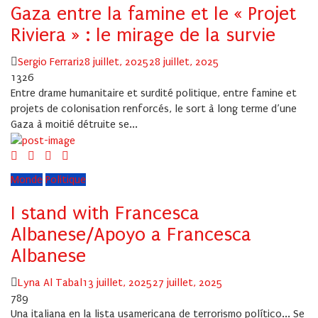
Gaza entre la famine et le « Projet
Riviera » : le mirage de la survie
Author
Posted
Sergio Ferrari
28 juillet, 2025
28 juillet, 2025
on
1326
Entre drame humanitaire et surdité politique, entre famine et
projets de colonisation renforcés, le sort à long terme d’une
Gaza à moitié détruite se...
Monde
Politique
I stand with Francesca
Albanese/Apoyo a Francesca
Albanese
Author
Posted
Lyna Al Tabal
13 juillet, 2025
27 juillet, 2025
on
789
Una italiana en la lista usamericana de terrorismo político... Se