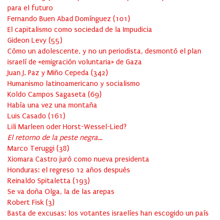
para el futuro
Fernando Buen Abad Domínguez
(
101
)
El capitalismo como sociedad de la Impudicia
Gideon Levy
(
55
)
Cómo un adolescente, y no un periodista, desmontó el plan
israelí de «emigración voluntaria» de Gaza
Juan J. Paz y Miño Cepeda
(
342
)
Humanismo latinoamericano y socialismo
Koldo Campos Sagaseta
(
69
)
Había una vez una montaña
Luis Casado
(
161
)
Lili Marleen oder Horst-Wessel-Lied?
El retorno de la peste negra…
Marco Teruggi
(
38
)
Xiomara Castro juró como nueva presidenta
Honduras: el regreso 12 años después
Reinaldo Spitaletta
(
193
)
Se va doña Olga, la de las arepas
Robert Fisk
(
3
)
Basta de excusas: los votantes israelíes han escogido un país