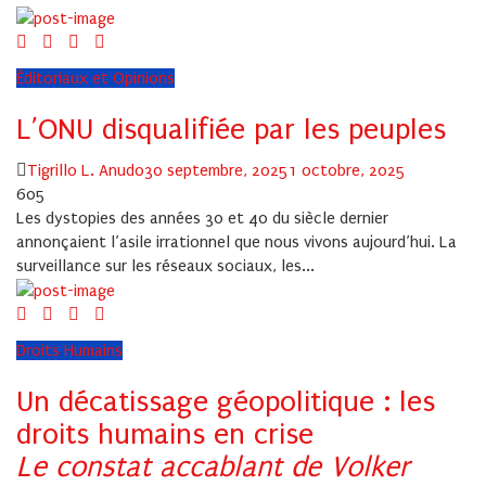
Éditoriaux et Opinions
L’ONU disqualifiée par les peuples
Author
Posted
Tigrillo L. Anudo
30 septembre, 2025
1 octobre, 2025
on
605
Les dystopies des années 30 et 40 du siècle dernier
annonçaient l’asile irrationnel que nous vivons aujourd’hui. La
surveillance sur les réseaux sociaux, les...
Droits Humains
Un décatissage géopolitique : les
droits humains en crise
Le constat accablant de Volker