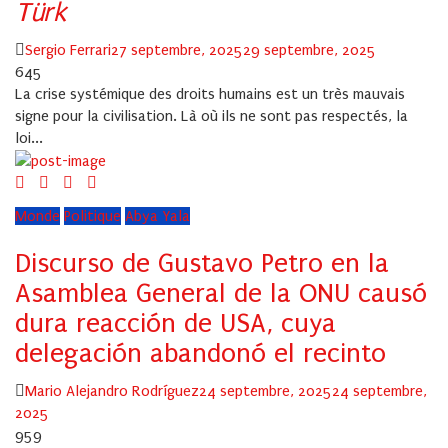
Türk
Author
Posted
Sergio Ferrari
27 septembre, 2025
29 septembre, 2025
on
645
La crise systémique des droits humains est un très mauvais
signe pour la civilisation. Là où ils ne sont pas respectés, la
loi...
Monde
Politique
Abya Yala
Discurso de Gustavo Petro en la
Asamblea General de la ONU causó
dura reacción de USA, cuya
delegación abandonó el recinto
Author
Posted
Mario Alejandro Rodríguez
24 septembre, 2025
24 septembre,
on
2025
959