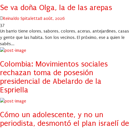
Se va doña Olga, la de las arepas
Author
Posted
Reinaldo Spitaletta
8 août, 2026
on
37
Un barrio tiene olores, sabores, colores, aceras, antejardines, casas
y gente que las habita. Son los vecinos. El próximo, ese a quien le
sabés...
Colombia: Movimientos sociales
rechazan toma de posesión
presidencial de Abelardo de la
Espriella
Cómo un adolescente, y no un
periodista, desmontó el plan israelí de