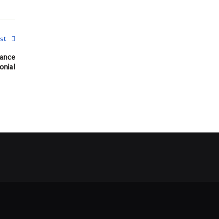
st
vance
onial