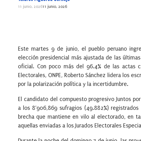
11 junio, 2026
11 junio, 2026
Este martes 9 de junio, el pueblo peruano ingr
elección presidencial más ajustada de las última
oficial. Con poco más del 96.4% de las actas co
Electorales, ONPE, Roberto Sánchez lidera los escr
por la polarización política y la incertidumbre.
El candidato del compuesto progresivo Juntos por
a los 8′906,869 sufragios (49.882%) registrados 
brecha que mantiene en vilo al electorado, en ta
aquellas enviadas a los Jurados Electorales Especia
Durante la noche del domingo 7 de junio, las pro