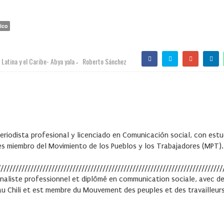
ico
Latina y el Caribe- Abya yala
Roberto Sánchez
,
eriodista profesional y licenciado en Comunicación social, con estud
y es miembro del Movimiento de los Pueblos y los Trabajadores (MPT)
//////////////////////////////////////////////////////////////////////////
ournaliste professionnel et diplômé en communication sociale, avec d
 vit au Chili et est membre du Mouvement des peuples et des travailleu