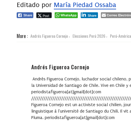
Editado por
María Piedad Ossaba
WhatsApp
Correo Electrón
Post
Share
Share
More :
Andrés Figueroa Cornejo
Elecciones Perú 2026
Perú-América 
,
,
Andrés Figueroa Cornejo
Andrés Figueroa Cornejo, luchador social chileno, p
la Universidad de Santiago de Chile. Vive en Chile 
periodistafigueroa[at]gmail[dot]com
////////////////////////////////////////////////////////
Figueroa Cornejo est un activiste social chilien, j
linguistique à l'université de Santiago du Chili. Il
Pluma. periodistafigueroa[at]gmail[dot]com