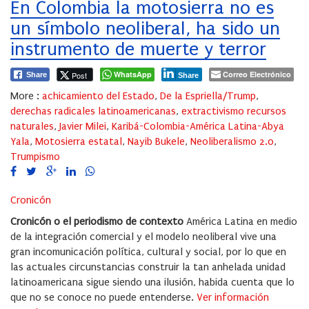
En Colombia la motosierra no es
un símbolo neoliberal, ha sido un
instrumento de muerte y terror
WhatsApp
Correo Electrónico
Post
Share
Share
More :
achicamiento del Estado
,
De la Espriella/Trump
,
derechas radicales latinoamericanas
,
extractivismo recursos
naturales
,
Javier Milei
,
Karibá-Colombia-América Latina-Abya
Yala
,
Motosierra estatal
,
Nayib Bukele
,
Neoliberalismo 2.0
,
Trumpismo
Cronicón
Cronicón o el periodismo de contexto
América Latina en medio
de la integración comercial y el modelo neoliberal vive una
gran incomunicación política, cultural y social, por lo que en
las actuales circunstancias construir la tan anhelada unidad
latinoamericana sigue siendo una ilusión, habida cuenta que lo
que no se conoce no puede entenderse.
Ver información