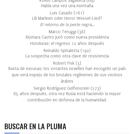
Koldo Campos Sagaseta
(
69
)
Había una vez una montaña
Luis Casado
(
161
)
Lili Marleen oder Horst-Wessel-Lied?
El retorno de la peste negra…
Marco Teruggi
(
38
)
Xiomara Castro juró como nueva presidenta
Honduras: el regreso 12 años después
Reinaldo Spitaletta
(
192
)
La sospecha como otra clave de resistencia
Robert Fisk
(
3
)
Basta de excusas: los votantes israelíes han escogido un país
que será espejo de los brutales regímenes de sus vecinos
árabes
Sergio Rodríguez Gelfenstein
(
273
)
85 años después, otra vez Rusia está haciendo la mayor
contribución en defensa de la humanidad.
BUSCAR EN LA PLUMA