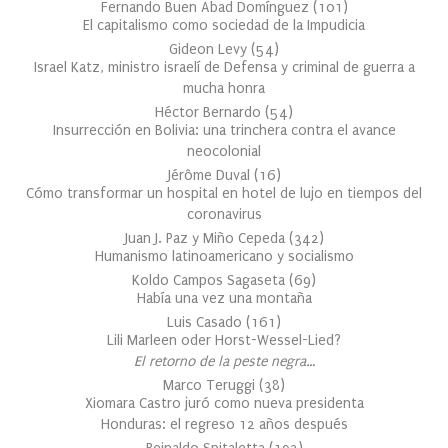
Fernando Buen Abad Domínguez
(
101
)
El capitalismo como sociedad de la Impudicia
Gideon Levy
(
54
)
Israel Katz, ministro israelí de Defensa y criminal de guerra a
mucha honra
Héctor Bernardo
(
54
)
Insurrección en Bolivia: una trinchera contra el avance
neocolonial
Jérôme Duval
(
16
)
Cómo transformar un hospital en hotel de lujo en tiempos del
coronavirus
Juan J. Paz y Miño Cepeda
(
342
)
Humanismo latinoamericano y socialismo
Koldo Campos Sagaseta
(
69
)
Había una vez una montaña
Luis Casado
(
161
)
Lili Marleen oder Horst-Wessel-Lied?
El retorno de la peste negra…
Marco Teruggi
(
38
)
Xiomara Castro juró como nueva presidenta
Honduras: el regreso 12 años después