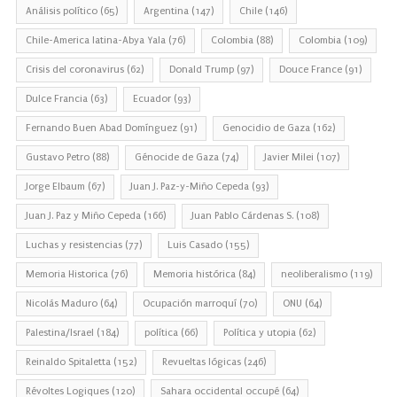
Análisis político
(65)
Argentina
(147)
Chile
(146)
Chile-America latina-Abya Yala
(76)
Colombia
(88)
Colombia
(109)
Crisis del coronavirus
(62)
Donald Trump
(97)
Douce France
(91)
Dulce Francia
(63)
Ecuador
(93)
Fernando Buen Abad Domínguez
(91)
Genocidio de Gaza
(162)
Gustavo Petro
(88)
Génocide de Gaza
(74)
Javier Milei
(107)
Jorge Elbaum
(67)
Juan J. Paz-y-Miño Cepeda
(93)
Juan J. Paz y Miño Cepeda
(166)
Juan Pablo Cárdenas S.
(108)
Luchas y resistencias
(77)
Luis Casado
(155)
Memoria Historica
(76)
Memoria histórica
(84)
neoliberalismo
(119)
Nicolás Maduro
(64)
Ocupación marroquí
(70)
ONU
(64)
Palestina/Israel
(184)
política
(66)
Política y utopia
(62)
Reinaldo Spitaletta
(152)
Revueltas lógicas
(246)
Révoltes Logiques
(120)
Sahara occidental occupé
(64)