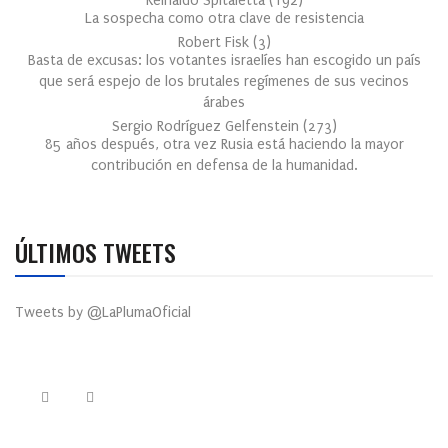
Reinaldo Spitaletta
(
192
)
La sospecha como otra clave de resistencia
Robert Fisk
(
3
)
Basta de excusas: los votantes israelíes han escogido un país
que será espejo de los brutales regímenes de sus vecinos
árabes
Sergio Rodríguez Gelfenstein
(
273
)
85 años después, otra vez Rusia está haciendo la mayor
contribución en defensa de la humanidad.
ÚLTIMOS TWEETS
Tweets by @LaPlumaOficial