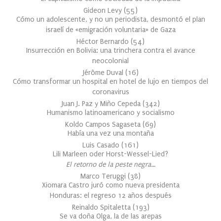
Gideon Levy
(
55
)
Cómo un adolescente, y no un periodista, desmontó el plan
israelí de «emigración voluntaria» de Gaza
Héctor Bernardo
(
54
)
Insurrección en Bolivia: una trinchera contra el avance
neocolonial
Jérôme Duval
(
16
)
Cómo transformar un hospital en hotel de lujo en tiempos del
coronavirus
Juan J. Paz y Miño Cepeda
(
342
)
Humanismo latinoamericano y socialismo
Koldo Campos Sagaseta
(
69
)
Había una vez una montaña
Luis Casado
(
161
)
Lili Marleen oder Horst-Wessel-Lied?
El retorno de la peste negra…
Marco Teruggi
(
38
)
Xiomara Castro juró como nueva presidenta
Honduras: el regreso 12 años después
Reinaldo Spitaletta
(
193
)
Se va doña Olga, la de las arepas