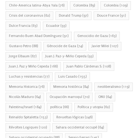
Chile-America latina-Abya Yala
(76)
Colombia
(89)
Colombia
(109)
Crisis del coronavirus
(62)
Donald Trump
(97)
Douce France
(91)
Dulce Francia
(63)
Ecuador
(93)
Fernando Buen Abad Domínguez
(91)
Genocidio de Gaza
(163)
Gustavo Petro
(88)
Génocide de Gaza
(74)
Javier Milei
(107)
Jorge Elbaum
(67)
Juan J. Paz-y-Miño Cepeda
(93)
Juan J. Paz y Miño Cepeda
(166)
Juan Pablo Cárdenas S.
(108)
Luchas y resistencias
(77)
Luis Casado
(155)
Memoria Historica
(76)
Memoria histórica
(84)
neoliberalismo
(119)
Nicolás Maduro
(64)
Ocupación marroquí
(70)
ONU
(64)
Palestina/Israel
(184)
política
(66)
Política y utopia
(62)
Reinaldo Spitaletta
(153)
Revueltas lógicas
(246)
Révoltes Logiques
(120)
Sahara occidental occupé
(64)
Sahara occidental ocupado
(88)
Sergio Ferrari
(145)