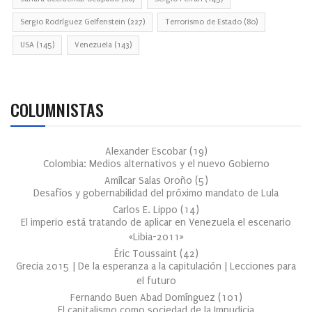
Sergio Rodríguez Gelfenstein
(227)
Terrorismo de Estado
(80)
USA
(145)
Venezuela
(143)
COLUMNISTAS
Alexander Escobar
(
19
)
Colombia: Medios alternativos y el nuevo Gobierno
Amílcar Salas Oroño
(
5
)
Desafíos y gobernabilidad del próximo mandato de Lula
Carlos E. Lippo
(
14
)
El imperio está tratando de aplicar en Venezuela el escenario
«Libia-2011»
Éric Toussaint
(
42
)
Grecia 2015 | De la esperanza a la capitulación | Lecciones para
el futuro
Fernando Buen Abad Domínguez
(
101
)
El capitalismo como sociedad de la Impudicia