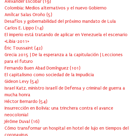
Alexander Escobar
(
19
)
Colombia: Medios alternativos y el nuevo Gobierno
Amílcar Salas Oroño
(
5
)
Desafíos y gobernabilidad del próximo mandato de Lula
Carlos E. Lippo
(
14
)
El imperio está tratando de aplicar en Venezuela el escenario
«Libia-2011»
Éric Toussaint
(
42
)
Grecia 2015 | De la esperanza a la capitulación | Lecciones
para el futuro
Fernando Buen Abad Domínguez
(
101
)
El capitalismo como sociedad de la Impudicia
Gideon Levy
(
54
)
Israel Katz, ministro israelí de Defensa y criminal de guerra a
mucha honra
Héctor Bernardo
(
54
)
Insurrección en Bolivia: una trinchera contra el avance
neocolonial
Jérôme Duval
(
16
)
Cómo transformar un hospital en hotel de lujo en tiempos del
coronavirus