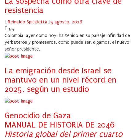
La sospecha como otra clave de
resistencia
Author
Posted
Reinaldo Spitaletta
5 agosto, 2026
on
95
Colombia, ayer como hoy, ha tenido en su paisaje infinidad de
yerbateros y promeseros, como puede ser, digamos, el nuevo
señor presidente.
La emigración desde Israel se
mantuvo en un nivel récord en
2025, según un estudio
Genocidio de Gaza
MANUAL DE HISTORIA DE 2046
Historia global del primer cuarto