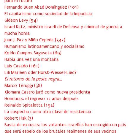
para el futuro
Fernando Buen Abad Domínguez
(
101
)
El capitalismo como sociedad de la Impudicia
Gideon Levy
(
54
)
Israel Katz, ministro israelí de Defensa y criminal de guerra a
mucha honra
Juan J. Paz y Miño Cepeda
(
342
)
Humanismo latinoamericano y socialismo
Koldo Campos Sagaseta
(
69
)
Había una vez una montaña
Luis Casado
(
161
)
Lili Marleen oder Horst-Wessel-Lied?
El retorno de la peste negra…
Marco Teruggi
(
38
)
Xiomara Castro juró como nueva presidenta
Honduras: el regreso 12 años después
Reinaldo Spitaletta
(
192
)
La sospecha como otra clave de resistencia
Robert Fisk
(
3
)
Basta de excusas: los votantes israelíes han escogido un país
que será espejo de los brutales regímenes de sus vecinos