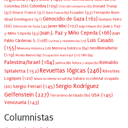
Colombia
(109)
Colombia
(88)
Donald Trump
Crisis del coronavirus
(62)
(97)
Douce France
(91)
Ecuador
(93)
Fernando Buen
Dulce Francia
(63)
Genocidio de Gaza
(162)
Abad Domínguez
(91)
Gustavo Petro
Javier Milei
(107)
(88)
Juan J. Paz-
Génocide de Gaza
(74)
Jorge Elbaum
(67)
Juan J. Paz y Miño Cepeda
(166)
Juan
y-Miño Cepeda
(93)
Luis Casado
Pablo Cárdenas S.
(108)
Luchas y resistencias
(77)
(155)
neoliberalismo
Memoria Historica
(76)
Memoria histórica
(84)
(119)
Ocupación marroquí
(70)
Nicolás Maduro
(64)
ONU
(64)
Palestina/Israel
(184)
Reinaldo
política
(66)
Política y utopia
(62)
Revueltas lógicas
(246)
Spitaletta
(152)
Révoltes
Logiques
(120)
Sahara occidental ocupado
Sahara occidental occupé
(64)
Sergio Rodríguez
Sergio Ferrari
(145)
(88)
Gelfenstein
(227)
USA
(145)
Terrorismo de Estado
(80)
Venezuela
(143)
Columnistas