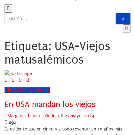
Etiqueta:
USA-Viejos
matusalémicos
Editoriales y Opiniones
En USA mandan los viejos
Author
Posted
Margarita Labarca Goddard
27 mayo, 2024
on
894
Es evidente que en cinco y a todo reventar en 10 años más,