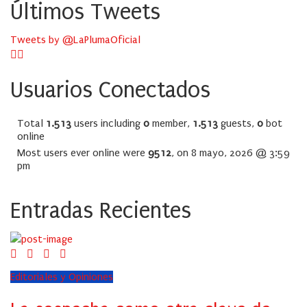
Últimos Tweets
Tweets by @LaPlumaOficial
Usuarios Conectados
Total
1.513
users including
0
member,
1.513
guests,
0
bot
online
Most users ever online were
9512
, on 8 mayo, 2026 @ 3:59
pm
Entradas Recientes
Editoriales y Opiniones