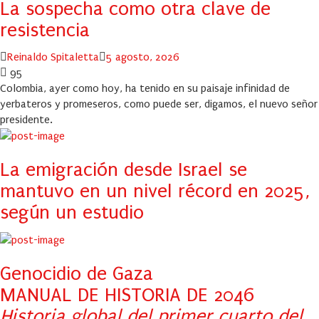
La sospecha como otra clave de
resistencia
Author
Posted
Reinaldo Spitaletta
5 agosto, 2026
on
95
Colombia, ayer como hoy, ha tenido en su paisaje infinidad de
yerbateros y promeseros, como puede ser, digamos, el nuevo señor
presidente.
La emigración desde Israel se
mantuvo en un nivel récord en 2025,
según un estudio
Genocidio de Gaza
MANUAL DE HISTORIA DE 2046
Historia global del primer cuarto del