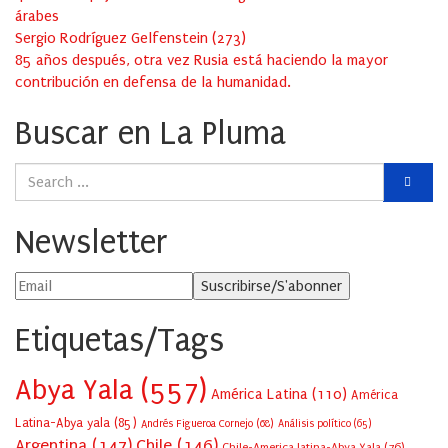
árabes
Sergio Rodríguez Gelfenstein
(
273
)
85 años después, otra vez Rusia está haciendo la mayor
contribución en defensa de la humanidad.
Buscar en La Pluma
Newsletter
Etiquetas/Tags
Abya Yala
(557)
América Latina
(110)
América
Latina-Abya yala
(85)
Andrés Figueroa Cornejo
(68)
Análisis político
(65)
Argentina
(147)
Chile
(146)
Chile-America latina-Abya Yala
(76)