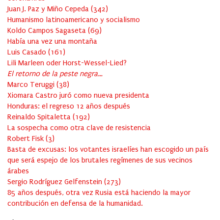
Juan J. Paz y Miño Cepeda
(
342
)
Humanismo latinoamericano y socialismo
Koldo Campos Sagaseta
(
69
)
Había una vez una montaña
Luis Casado
(
161
)
Lili Marleen oder Horst-Wessel-Lied?
El retorno de la peste negra…
Marco Teruggi
(
38
)
Xiomara Castro juró como nueva presidenta
Honduras: el regreso 12 años después
Reinaldo Spitaletta
(
192
)
La sospecha como otra clave de resistencia
Robert Fisk
(
3
)
Basta de excusas: los votantes israelíes han escogido un país
que será espejo de los brutales regímenes de sus vecinos
árabes
Sergio Rodríguez Gelfenstein
(
273
)
85 años después, otra vez Rusia está haciendo la mayor
contribución en defensa de la humanidad.