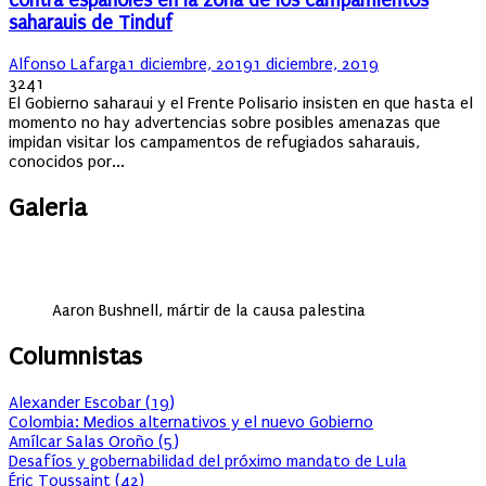
contra españoles en la zona de los campamientos
saharauis de Tinduf
Author
Posted
Alfonso Lafarga
1 diciembre, 2019
1 diciembre, 2019
on
3241
El Gobierno saharaui y el Frente Polisario insisten en que hasta el
momento no hay advertencias sobre posibles amenazas que
impidan visitar los campamentos de refugiados saharauis,
conocidos por...
Galeria
Aaron Bushnell, mártir de la causa palestina
Columnistas
Alexander Escobar
(
19
)
Colombia: Medios alternativos y el nuevo Gobierno
Amílcar Salas Oroño
(
5
)
Desafíos y gobernabilidad del próximo mandato de Lula
Éric Toussaint
(
42
)