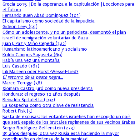
Grecia 2015 | De la esperanza a la capitulación | Lecciones para
el futuro
Fernando Buen Abad Domínguez
(
101
)
El capitalismo como sociedad de la Impudicia
Gideon Levy
(
55
)
Cómo un adolescente, y no un periodista, desmontó el plan
israelí de «emigración voluntaria» de Gaza
Juan J. Paz y Miño Cepeda
(
342
)
Humanismo latinoamericano y socialismo
Koldo Campos Sagaseta
(
69
)
Había una vez una montaña
Luis Casado
(
161
)
Lili Marleen oder Horst-Wessel-Lied?
El retorno de la peste negra…
Marco Teruggi
(
38
)
Xiomara Castro juró como nueva presidenta
Honduras: el regreso 12 años después
Reinaldo Spitaletta
(
192
)
La sospecha como otra clave de resistencia
Robert Fisk
(
3
)
Basta de excusas: los votantes israelíes han escogido un país
que será espejo de los brutales regímenes de sus vecinos árabes
Sergio Rodríguez Gelfenstein
(
273
)
85 años después, otra vez Rusia está haciendo la mayor
contribución en defensa de la humanidad.