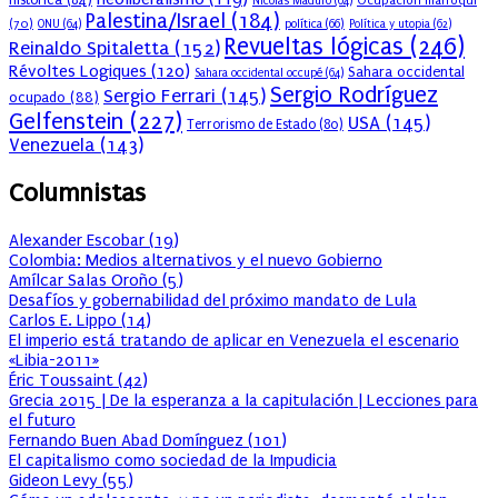
histórica
(84)
Ocupación marroquí
Nicolás Maduro
(64)
Palestina/Israel
(184)
(70)
política
(66)
ONU
(64)
Política y utopia
(62)
Revueltas lógicas
(246)
Reinaldo Spitaletta
(152)
Révoltes Logiques
(120)
Sahara occidental
Sahara occidental occupé
(64)
Sergio Rodríguez
Sergio Ferrari
(145)
ocupado
(88)
Gelfenstein
(227)
USA
(145)
Terrorismo de Estado
(80)
Venezuela
(143)
Columnistas
Alexander Escobar
(
19
)
Colombia: Medios alternativos y el nuevo Gobierno
Amílcar Salas Oroño
(
5
)
Desafíos y gobernabilidad del próximo mandato de Lula
Carlos E. Lippo
(
14
)
El imperio está tratando de aplicar en Venezuela el escenario
«Libia-2011»
Éric Toussaint
(
42
)
Grecia 2015 | De la esperanza a la capitulación | Lecciones para
el futuro
Fernando Buen Abad Domínguez
(
101
)
El capitalismo como sociedad de la Impudicia
Gideon Levy
(
55
)