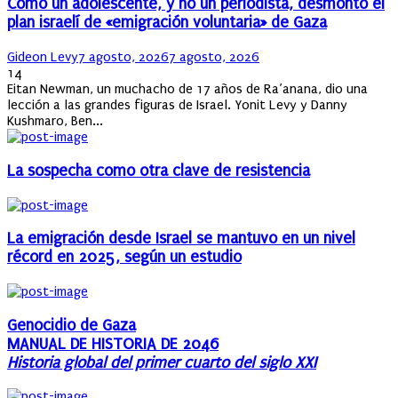
Cómo un adolescente, y no un periodista, desmontó el
plan israelí de «emigración voluntaria» de Gaza
Author
Posted
Gideon Levy
7 agosto, 2026
7 agosto, 2026
on
14
Eitan Newman, un muchacho de 17 años de Ra’anana, dio una
lección a las grandes figuras de Israel. Yonit Levy y Danny
Kushmaro, Ben...
La sospecha como otra clave de resistencia
La emigración desde Israel se mantuvo en un nivel
récord en 2025, según un estudio
Genocidio de Gaza
MANUAL DE HISTORIA DE 2046
Historia global del primer cuarto del siglo XXI