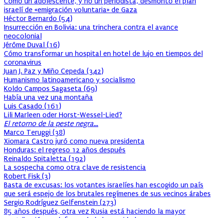
Cómo un adolescente, y no un periodista, desmontó el plan
israelí de «emigración voluntaria» de Gaza
Héctor Bernardo
(
54
)
Insurrección en Bolivia: una trinchera contra el avance
neocolonial
Jérôme Duval
(
16
)
Cómo transformar un hospital en hotel de lujo en tiempos del
coronavirus
Juan J. Paz y Miño Cepeda
(
342
)
Humanismo latinoamericano y socialismo
Koldo Campos Sagaseta
(
69
)
Había una vez una montaña
Luis Casado
(
161
)
Lili Marleen oder Horst-Wessel-Lied?
El retorno de la peste negra…
Marco Teruggi
(
38
)
Xiomara Castro juró como nueva presidenta
Honduras: el regreso 12 años después
Reinaldo Spitaletta
(
192
)
La sospecha como otra clave de resistencia
Robert Fisk
(
3
)
Basta de excusas: los votantes israelíes han escogido un país
que será espejo de los brutales regímenes de sus vecinos árabes
Sergio Rodríguez Gelfenstein
(
273
)
85 años después, otra vez Rusia está haciendo la mayor