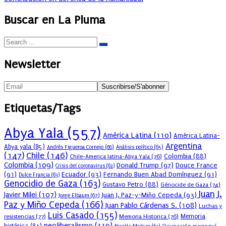
Buscar en La Pluma
Newsletter
Etiquetas/Tags
Abya Yala
(557)
América Latina
(110)
América Latina-
Argentina
Abya yala
(85)
Andrés Figueroa Cornejo
(68)
Análisis político
(65)
(147)
Chile
(146)
Colombia
(88)
Chile-America latina-Abya Yala
(76)
Colombia
(109)
Donald Trump
(97)
Douce France
Crisis del coronavirus
(62)
(91)
Ecuador
(93)
Fernando Buen Abad Domínguez
(91)
Dulce Francia
(63)
Genocidio de Gaza
(163)
Gustavo Petro
(88)
Génocide de Gaza
(74)
Juan J.
Javier Milei
(107)
Juan J. Paz-y-Miño Cepeda
(93)
Jorge Elbaum
(67)
Paz y Miño Cepeda
(166)
Juan Pablo Cárdenas S.
(108)
Luchas y
Luis Casado
(155)
resistencias
(77)
Memoria Historica
(76)
Memoria
neoliberalismo
(119)