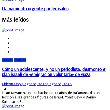
Llamamiento urgente por Jerusalén
Más leídos
Mundo
Política
Cómo un adolescente, y no un periodista, desmontó el
plan israelí de «emigración voluntaria» de Gaza
Author
Posted
Gideon Levy
7 agosto, 2026
7 agosto, 2026
on
14
Eitan Newman, un muchacho de 17 años de Ra’anana, dio una
lección a las grandes figuras de Israel. Yonit Levy y Danny
Kushmaro, Ben...