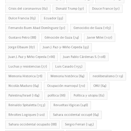
Crisis del coronavirus
(62)
Donald Trump
(97)
Douce France
(91)
Dulce Francia
(63)
Ecuador
(93)
Fernando Buen Abad Domínguez
(91)
Genocidio de Gaza
(163)
Gustavo Petro
(88)
Génocide de Gaza
(74)
Javier Milei
(107)
Jorge Elbaum
(67)
Juan J. Paz-y-Miño Cepeda
(93)
Juan J. Paz y Miño Cepeda
(166)
Juan Pablo Cárdenas S.
(108)
Luchas y resistencias
(77)
Luis Casado
(155)
Memoria Historica
(76)
Memoria histórica
(84)
neoliberalismo
(119)
Nicolás Maduro
(64)
Ocupación marroquí
(70)
ONU
(64)
Palestina/Israel
(184)
política
(66)
Política y utopia
(62)
Reinaldo Spitaletta
(153)
Revueltas lógicas
(246)
Révoltes Logiques
(120)
Sahara occidental occupé
(64)
Sahara occidental ocupado
(88)
Sergio Ferrari
(145)