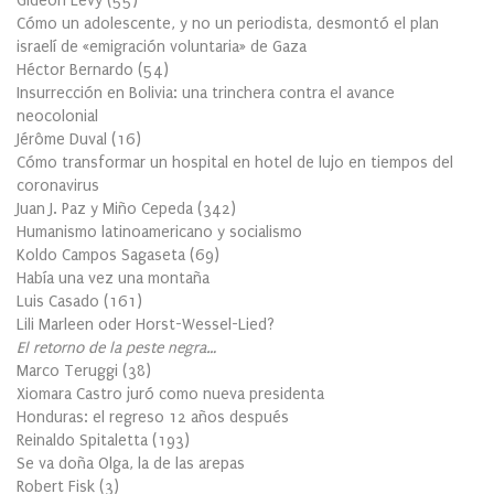
Gideon Levy
(
55
)
Cómo un adolescente, y no un periodista, desmontó el plan
israelí de «emigración voluntaria» de Gaza
Héctor Bernardo
(
54
)
Insurrección en Bolivia: una trinchera contra el avance
neocolonial
Jérôme Duval
(
16
)
Cómo transformar un hospital en hotel de lujo en tiempos del
coronavirus
Juan J. Paz y Miño Cepeda
(
342
)
Humanismo latinoamericano y socialismo
Koldo Campos Sagaseta
(
69
)
Había una vez una montaña
Luis Casado
(
161
)
Lili Marleen oder Horst-Wessel-Lied?
El retorno de la peste negra…
Marco Teruggi
(
38
)
Xiomara Castro juró como nueva presidenta
Honduras: el regreso 12 años después
Reinaldo Spitaletta
(
193
)
Se va doña Olga, la de las arepas
Robert Fisk
(
3
)