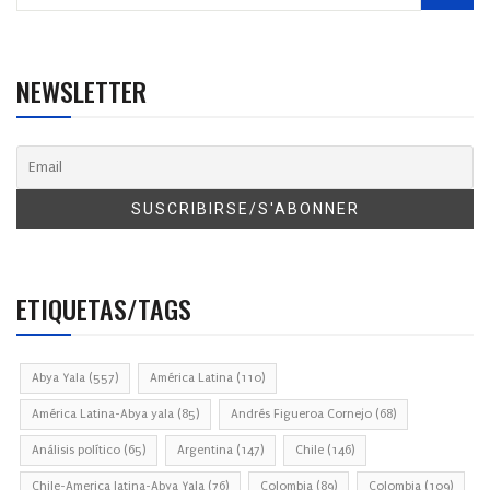
NEWSLETTER
ETIQUETAS/TAGS
Abya Yala
(557)
América Latina
(110)
América Latina-Abya yala
(85)
Andrés Figueroa Cornejo
(68)
Análisis político
(65)
Argentina
(147)
Chile
(146)
Chile-America latina-Abya Yala
(76)
Colombia
(89)
Colombia
(109)