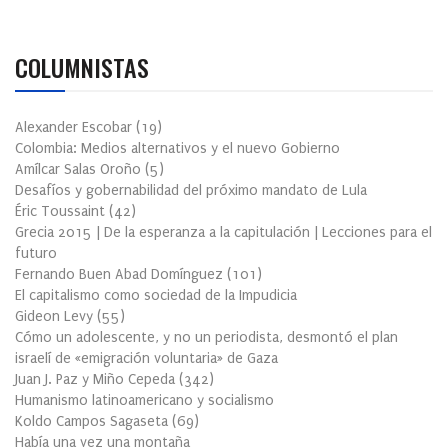
COLUMNISTAS
Alexander Escobar
(
19
)
Colombia: Medios alternativos y el nuevo Gobierno
Amílcar Salas Oroño
(
5
)
Desafíos y gobernabilidad del próximo mandato de Lula
Éric Toussaint
(
42
)
Grecia 2015 | De la esperanza a la capitulación | Lecciones para el
futuro
Fernando Buen Abad Domínguez
(
101
)
El capitalismo como sociedad de la Impudicia
Gideon Levy
(
55
)
Cómo un adolescente, y no un periodista, desmontó el plan
israelí de «emigración voluntaria» de Gaza
Juan J. Paz y Miño Cepeda
(
342
)
Humanismo latinoamericano y socialismo
Koldo Campos Sagaseta
(
69
)
Había una vez una montaña