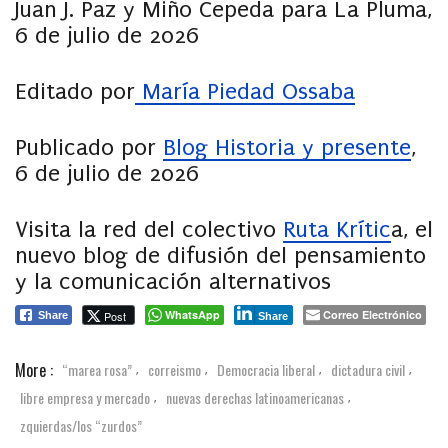
Juan J. Paz y Miño Cepeda para La Pluma,
6 de julio de 2026
Editado por
María Piedad Ossaba
Publicado por
Blog Historia y presente
,
6 de julio de 2026
Visita la red del colectivo
Ruta Krític
a, el
nuevo blog de difusión del pensamiento
y la comunicación alternativos
WhatsApp
Correo Electrónico
Post
Share
Share
More :
“marea rosa”
correismo
Democracia liberal
dictadura civil
,
,
,
,
libre empresa y mercado
nuevas derechas latinoamericanas
,
,
zquierdas/los “zurdos”