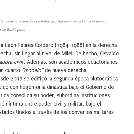
rios de ultraderecha con tintes fascistas de América Latina al servicio
es de Washington.
jar a León Febres Cordero (1984-1988) en la derecha
echa, sin llegar al nivel de Milei. De hecho, Osvaldo
adura civil’
. Además, son académicos ecuatorianos
un cuarto
“modelo”
de nueva derecha
esde 2017 se edificó la segunda época plutocrática
quico con hegemonía dinástica bajo el Gobierno de
tica consolida su poder, subordina instituciones
ón íntima entre poder civil y militar, bajo el
tados Unidos a través de los convenios militares