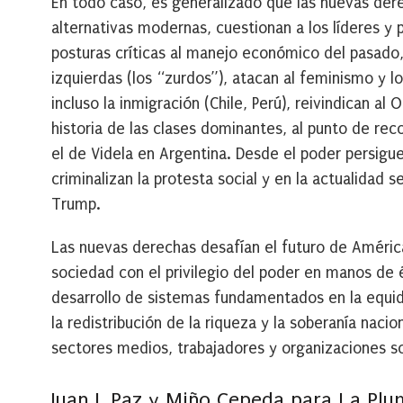
En todo caso, es generalizado que las nuevas de
alternativas modernas, cuestionan a los líderes y p
posturas críticas al manejo económico del pasado, l
izquierdas (los “zurdos”), atacan al feminismo y l
incluso la inmigración (Chile, Perú), reivindican al 
historia de las clases dominantes, al punto de re
el de Videla en Argentina. Desde el poder persiguen
criminalizan la protesta social y en la actualidad 
Trump.
Las nuevas derechas desafían el futuro de América
sociedad con el privilegio del poder en manos de é
desarrollo de sistemas fundamentados en la equidad
la redistribución de la riqueza y la soberanía nacio
sectores medios, trabajadores y organizaciones so
Juan J. Paz y Miño Cepeda para La Plu