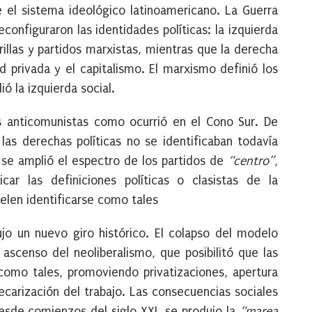
el sistema ideológico latinoamericano. La Guerra
econfiguraron las identidades políticas: la izquierda
illas y partidos marxistas, mientras que la derecha
d privada y el capitalismo. El marxismo definió los
ió la izquierda social.
s anticomunistas como ocurrió en el Cono Sur. De
 las derechas políticas no se identificaban todavía
 se amplió el espectro de los partidos de
“centro”
,
car las definiciones políticas o clasistas de la
uelen identificarse como tales
jo un nuevo giro histórico. El colapso del modelo
l ascenso del neoliberalismo, que posibilitó que las
omo tales, promoviendo privatizaciones, apertura
ecarización del trabajo. Las consecuencias sociales
desde comienzos del siglo XXI, se produjo la
“marea