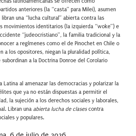
rechas latinoamericanas se ofrecen como
artidos anteriores (la “casta” para Milei), asumen
ibran una “lucha cultural” abierta contra las
os movimientos identitarios (la izquierda “woke”) e
Occidente “judeocristiano”, la familia tradicional y la
conocer a regímenes como el de Pinochet en Chile o
 a los opositores, niegan la pluralidad política,
se subordinan a la Doctrina Donroe del Corolario
 Latina al amenazar las democracias y polarizar la
lites que ya no están dispuestas a permitir el
, la sujeción a los derechos sociales y laborales,
nal.
Libran una
abierta lucha de clases
contra
ciales y populares.
ma, 6 de julio de 2026