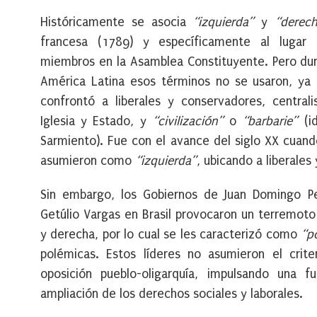
Históricamente se asocia
“izquierda”
y
“derec
francesa (1789) y específicamente al lugar
miembros en la Asamblea Constituyente. Pero dura
América Latina esos términos no se usaron, ya q
confrontó a liberales y conservadores, centralis
Iglesia y Estado, y
“civilización”
o
“barbarie”
(id
Sarmiento). Fue con el avance del siglo XX cuand
asumieron como
“izquierda”
, ubicando a liberale
Sin embargo, los Gobiernos de Juan Domingo P
Getúlio Vargas en Brasil provocaron un terremoto
y derecha, por lo cual se les caracterizó como
“p
polémicas. Estos líderes no asumieron el crite
oposición pueblo-oligarquía, impulsando una f
ampliación de los derechos sociales y laborales.