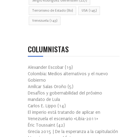
Sergio Rodríguez Gelfenstein
(227)
Terrorismo de Estado
(80)
USA
(145)
Venezuela
(143)
COLUMNISTAS
Alexander Escobar
(
19
)
Colombia: Medios alternativos y el nuevo
Gobierno
Amílcar Salas Oroño
(
5
)
Desafíos y gobernabilidad del próximo
mandato de Lula
Carlos E. Lippo
(
14
)
El imperio está tratando de aplicar en
Venezuela el escenario «Libia-2011»
Éric Toussaint
(
42
)
Grecia 2015 | De la esperanza a la capitulación