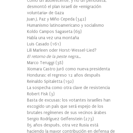
Cómo un adolescente, y no un periodista,
desmontó el plan israelí de «emigración
voluntaria» de Gaza
Juan J. Paz y Miño Cepeda
(
342
)
Humanismo latinoamericano y socialismo
Koldo Campos Sagaseta
(
69
)
Había una vez una montaña
Luis Casado
(
161
)
Lili Marleen oder Horst-Wessel-Lied?
El retorno de la peste negra…
Marco Teruggi
(
38
)
Xiomara Castro juró como nueva presidenta
Honduras: el regreso 12 años después
Reinaldo Spitaletta
(
192
)
La sospecha como otra clave de resistencia
Robert Fisk
(
3
)
Basta de excusas: los votantes israelíes han
escogido un país que será espejo de los
brutales regímenes de sus vecinos árabes
Sergio Rodríguez Gelfenstein
(
273
)
85 años después, otra vez Rusia está
haciendo la mayor contribución en defensa de