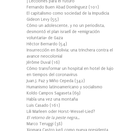
| Lecciones para el futuro
Fernando Buen Abad Domínguez
(
101
)
El capitalismo como sociedad de la Impudicia
Gideon Levy
(
55
)
Cómo un adolescente, y no un periodista,
desmontó el plan israelí de «emigración
voluntaria» de Gaza
Héctor Bernardo
(
54
)
Insurrección en Bolivia: una trinchera contra el
avance neocolonial
Jérôme Duval
(
16
)
Cómo transformar un hospital en hotel de lujo
en tiempos del coronavirus
Juan J. Paz y Miño Cepeda
(
342
)
Humanismo latinoamericano y socialismo
Koldo Campos Sagaseta
(
69
)
Había una vez una montaña
Luis Casado
(
161
)
Lili Marleen oder Horst-Wessel-Lied?
El retorno de la peste negra…
Marco Teruggi
(
38
)
Xiomara Castro juró como nueva presidenta