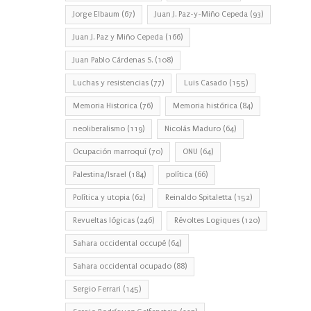
Jorge Elbaum
(67)
Juan J. Paz-y-Miño Cepeda
(93)
Juan J. Paz y Miño Cepeda
(166)
Juan Pablo Cárdenas S.
(108)
Luchas y resistencias
(77)
Luis Casado
(155)
Memoria Historica
(76)
Memoria histórica
(84)
neoliberalismo
(119)
Nicolás Maduro
(64)
Ocupación marroquí
(70)
ONU
(64)
Palestina/Israel
(184)
política
(66)
Política y utopia
(62)
Reinaldo Spitaletta
(152)
Revueltas lógicas
(246)
Révoltes Logiques
(120)
Sahara occidental occupé
(64)
Sahara occidental ocupado
(88)
Sergio Ferrari
(145)