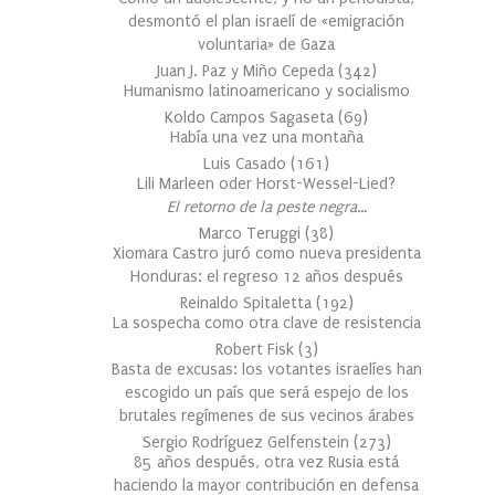
desmontó el plan israelí de «emigración
voluntaria» de Gaza
Juan J. Paz y Miño Cepeda
(
342
)
Humanismo latinoamericano y socialismo
Koldo Campos Sagaseta
(
69
)
Había una vez una montaña
Luis Casado
(
161
)
Lili Marleen oder Horst-Wessel-Lied?
El retorno de la peste negra…
Marco Teruggi
(
38
)
Xiomara Castro juró como nueva presidenta
Honduras: el regreso 12 años después
Reinaldo Spitaletta
(
192
)
La sospecha como otra clave de resistencia
Robert Fisk
(
3
)
Basta de excusas: los votantes israelíes han
escogido un país que será espejo de los
brutales regímenes de sus vecinos árabes
Sergio Rodríguez Gelfenstein
(
273
)
85 años después, otra vez Rusia está
haciendo la mayor contribución en defensa