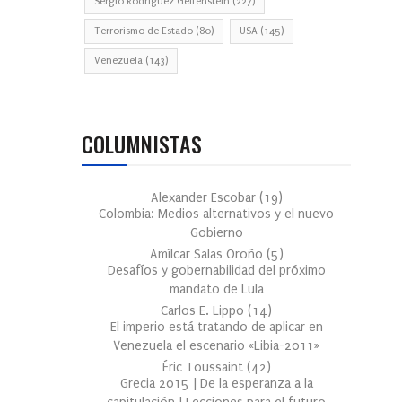
Sergio Rodríguez Gelfenstein
(227)
Terrorismo de Estado
(80)
USA
(145)
Venezuela
(143)
COLUMNISTAS
Alexander Escobar
(
19
)
Colombia: Medios alternativos y el nuevo
Gobierno
Amílcar Salas Oroño
(
5
)
Desafíos y gobernabilidad del próximo
mandato de Lula
Carlos E. Lippo
(
14
)
El imperio está tratando de aplicar en
Venezuela el escenario «Libia-2011»
Éric Toussaint
(
42
)
Grecia 2015 | De la esperanza a la