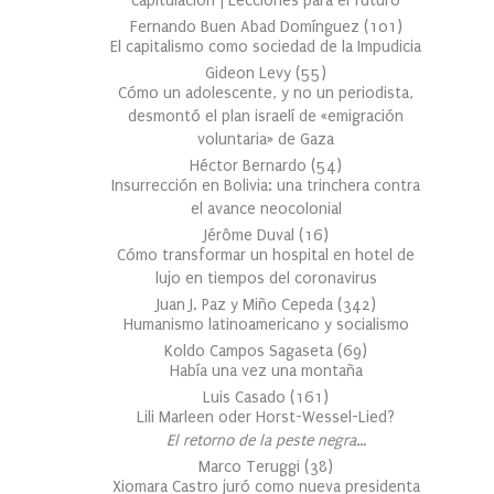
capitulación | Lecciones para el futuro
Fernando Buen Abad Domínguez
(
101
)
El capitalismo como sociedad de la Impudicia
Gideon Levy
(
55
)
Cómo un adolescente, y no un periodista,
desmontó el plan israelí de «emigración
voluntaria» de Gaza
Héctor Bernardo
(
54
)
Insurrección en Bolivia: una trinchera contra
el avance neocolonial
Jérôme Duval
(
16
)
Cómo transformar un hospital en hotel de
lujo en tiempos del coronavirus
Juan J. Paz y Miño Cepeda
(
342
)
Humanismo latinoamericano y socialismo
Koldo Campos Sagaseta
(
69
)
Había una vez una montaña
Luis Casado
(
161
)
Lili Marleen oder Horst-Wessel-Lied?
El retorno de la peste negra…
Marco Teruggi
(
38
)
Xiomara Castro juró como nueva presidenta