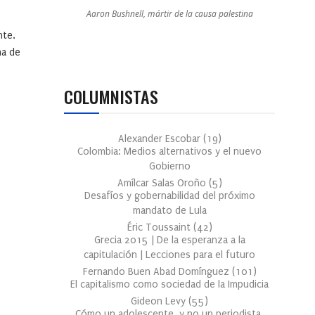
Aaron Bushnell, mártir de la causa palestina
nte.
ma de
COLUMNISTAS
Alexander Escobar
(
19
)
Colombia: Medios alternativos y el nuevo
Gobierno
Amílcar Salas Oroño
(
5
)
Desafíos y gobernabilidad del próximo
mandato de Lula
Éric Toussaint
(
42
)
Grecia 2015 | De la esperanza a la
capitulación | Lecciones para el futuro
Fernando Buen Abad Domínguez
(
101
)
El capitalismo como sociedad de la Impudicia
Gideon Levy
(
55
)
Cómo un adolescente, y no un periodista,