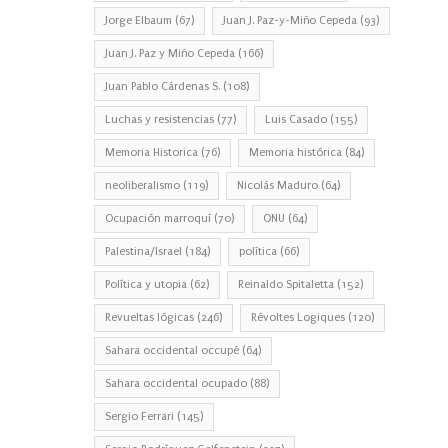
Jorge Elbaum
(67)
Juan J. Paz-y-Miño Cepeda
(93)
Juan J. Paz y Miño Cepeda
(166)
Juan Pablo Cárdenas S.
(108)
Luchas y resistencias
(77)
Luis Casado
(155)
Memoria Historica
(76)
Memoria histórica
(84)
neoliberalismo
(119)
Nicolás Maduro
(64)
Ocupación marroquí
(70)
ONU
(64)
Palestina/Israel
(184)
política
(66)
Política y utopia
(62)
Reinaldo Spitaletta
(152)
Revueltas lógicas
(246)
Révoltes Logiques
(120)
Sahara occidental occupé
(64)
Sahara occidental ocupado
(88)
Sergio Ferrari
(145)