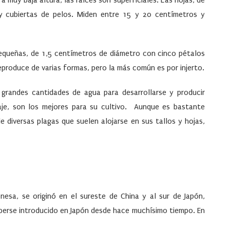
 a muy baja altura, las raíces son superficiales. Las hojas, de
 y cubiertas de pelos. Miden entre 15 y 20 centímetros y
equeñas, de 1,5 centímetros de diámetro con cinco pétalos
eproduce de varias formas, pero la más común es por injerto.
 grandes cantidades de agua para desarrollarse y producir
je, son los mejores para su cultivo. Aunque es bastante
e diversas plagas que suelen alojarse en sus tallos y hojas,
esa, se originó en el sureste de China y al sur de Japón,
berse introducido en Japón desde hace muchísimo tiempo. En