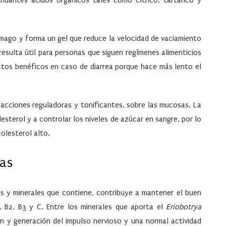
ndantes ácidos orgánicos tales como cítrico, tartárico y
tómago y forma un gel que reduce la velocidad de vaciamiento
resulta útil para personas que siguen regímenes alimenticios
ectos benéficos en caso de diarrea porque hace más lento el
en acciones reguladoras y tonificantes. sobre las mucosas. La
lesterol y a controlar los niveles de azúcar en sangre, por lo
olesterol alto.
ías
as y minerales que contiene, contribuye a mantener el buen
, B2, B3 y C. Entre los minerales que aporta el
Eriobotrya
ón y generación del impulso nervioso y una normal actividad