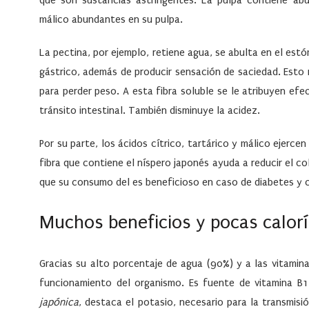
que son sustancias astringentes. La pulpa contiene abu
málico abundantes en su pulpa.
La pectina, por ejemplo, retiene agua, se abulta en el es
gástrico, además de producir sensación de saciedad. Esto 
para perder peso. A esta fibra soluble se le atribuyen ef
tránsito intestinal. También disminuye la acidez.
Por su parte, los ácidos cítrico, tartárico y málico ejerc
fibra que contiene el níspero japonés ayuda a reducir el co
que su consumo del es beneficioso en caso de diabetes y c
Muchos beneficios y pocas calor
Gracias su alto porcentaje de agua (90%) y a las vitamin
funcionamiento del organismo. Es fuente de vitamina B1
japónica
, destaca el potasio, necesario para la transmisi