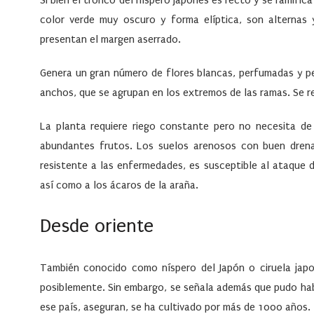
Si bien el tronco del níspero japonés es recto y se ramifica
color verde muy oscuro y forma elíptica, son alternas
presentan el margen aserrado.
Genera un gran número de flores blancas, perfumadas y p
anchos, que se agrupan en los extremos de las ramas. Se r
La planta requiere riego constante pero no necesita de
abundantes frutos. Los suelos arenosos con buen drena
resistente a las enfermedades, es susceptible al ataque d
así como a los ácaros de la araña.
Desde oriente
También conocido como níspero del Japón o ciruela japon
posiblemente. Sin embargo, se señala además que pudo ha
ese país, aseguran, se ha cultivado por más de 1000 años.