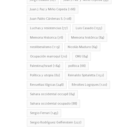
Juan J. Paz y Miño Cepeda
(166)
Juan Pablo Cárdenas S.
(108)
Luchas y resistencias
(77)
Luis Casado
(155)
Memoria Historica
(76)
Memoria histórica
(84)
neoliberalismo
(119)
Nicolás Maduro
(64)
Ocupación marroquí
(70)
ONU
(64)
Palestina/Israel
(184)
política
(66)
Política y utopia
(62)
Reinaldo Spitaletta
(152)
Revueltas lógicas
(246)
Révoltes Logiques
(120)
Sahara occidental occupé
(64)
Sahara occidental ocupado
(88)
Sergio Ferrari
(145)
Sergio Rodríguez Gelfenstein
(227)