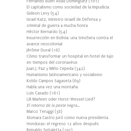
Fernando Buen Abad Domínguez
(
101
)
El capitalismo como sociedad de la Impudicia
Gideon Levy
(
54
)
Israel Katz, ministro israelí de Defensa y
criminal de guerra a mucha honra
Héctor Bernardo
(
54
)
Insurrección en Bolivia: una trinchera contra el
avance neocolonial
Jérôme Duval
(
16
)
Cómo transformar un hospital en hotel de lujo
en tiempos del coronavirus
Juan J. Paz y Miño Cepeda
(
342
)
Humanismo latinoamericano y socialismo
Koldo Campos Sagaseta
(
69
)
Había una vez una montaña
Luis Casado
(
161
)
Lili Marleen oder Horst-Wessel-Lied?
El retorno de la peste negra…
Marco Teruggi
(
38
)
Xiomara Castro juró como nueva presidenta
Honduras: el regreso 12 años después
Reinaldo Spitaletta
(
192
)