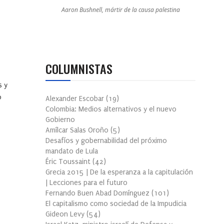
Aaron Bushnell, mártir de la causa palestina
COLUMNISTAS
s y
o
Alexander Escobar
(
19
)
Colombia: Medios alternativos y el nuevo
Gobierno
Amílcar Salas Oroño
(
5
)
Desafíos y gobernabilidad del próximo
mandato de Lula
Éric Toussaint
(
42
)
Grecia 2015 | De la esperanza a la capitulación
| Lecciones para el futuro
Fernando Buen Abad Domínguez
(
101
)
El capitalismo como sociedad de la Impudicia
Gideon Levy
(
54
)