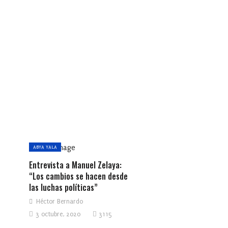
ABYA YALA
Entrevista a Manuel Zelaya:
“Los cambios se hacen desde
las luchas políticas”
Héctor Bernardo
3 octubre, 2020
3115