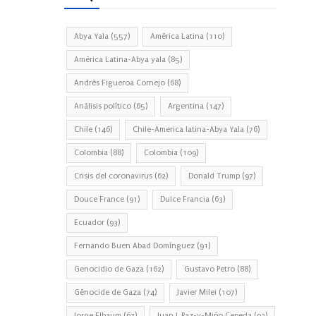
Abya Yala
(557)
América Latina
(110)
América Latina-Abya yala
(85)
Andrés Figueroa Cornejo
(68)
Análisis político
(65)
Argentina
(147)
Chile
(146)
Chile-America latina-Abya Yala
(76)
Colombia
(88)
Colombia
(109)
Crisis del coronavirus
(62)
Donald Trump
(97)
Douce France
(91)
Dulce Francia
(63)
Ecuador
(93)
Fernando Buen Abad Domínguez
(91)
Genocidio de Gaza
(162)
Gustavo Petro
(88)
Génocide de Gaza
(74)
Javier Milei
(107)
Jorge Elbaum
(67)
Juan J. Paz-y-Miño Cepeda
(93)