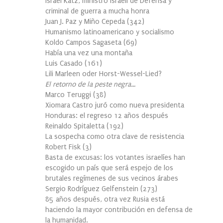
Israel Katz, ministro israelí de Defensa y
criminal de guerra a mucha honra
Juan J. Paz y Miño Cepeda
(
342
)
Humanismo latinoamericano y socialismo
Koldo Campos Sagaseta
(
69
)
Había una vez una montaña
Luis Casado
(
161
)
Lili Marleen oder Horst-Wessel-Lied?
El retorno de la peste negra…
Marco Teruggi
(
38
)
Xiomara Castro juró como nueva presidenta
Honduras: el regreso 12 años después
Reinaldo Spitaletta
(
192
)
La sospecha como otra clave de resistencia
Robert Fisk
(
3
)
Basta de excusas: los votantes israelíes han
escogido un país que será espejo de los
brutales regímenes de sus vecinos árabes
Sergio Rodríguez Gelfenstein
(
273
)
85 años después, otra vez Rusia está
haciendo la mayor contribución en defensa de
la humanidad.