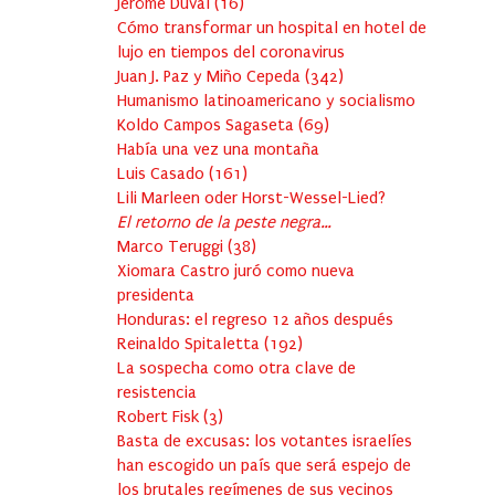
Jérôme Duval
(
16
)
Cómo transformar un hospital en hotel de
lujo en tiempos del coronavirus
Juan J. Paz y Miño Cepeda
(
342
)
Humanismo latinoamericano y socialismo
Koldo Campos Sagaseta
(
69
)
Había una vez una montaña
Luis Casado
(
161
)
Lili Marleen oder Horst-Wessel-Lied?
El retorno de la peste negra…
Marco Teruggi
(
38
)
Xiomara Castro juró como nueva
presidenta
Honduras: el regreso 12 años después
Reinaldo Spitaletta
(
192
)
La sospecha como otra clave de
resistencia
Robert Fisk
(
3
)
Basta de excusas: los votantes israelíes
han escogido un país que será espejo de
los brutales regímenes de sus vecinos