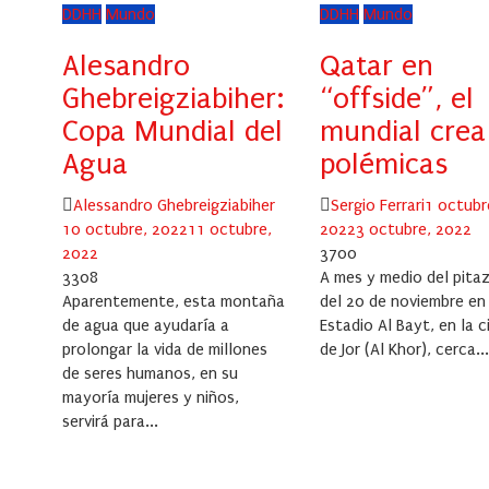
DDHH
Mundo
DDHH
Mundo
Alesandro
Qatar en
Ghebreigziabiher:
“offside”, el
Copa Mundial del
mundial crea
Agua
polémicas
Author
Posted
Author
Posted
Alessandro Ghebreigziabiher
Sergio Ferrari
1 octubr
on
on
10 octubre, 2022
11 octubre,
2022
3 octubre, 2022
2022
3700
3308
A mes y medio del pitazo
Aparentemente, esta montaña
del 20 de noviembre en 
de agua que ayudaría a
Estadio Al Bayt, en la 
prolongar la vida de millones
de Jor (Al Khor), cerca..
de seres humanos, en su
mayoría mujeres y niños,
servirá para...