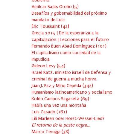
Gobierno
Amílcar Salas Oroño
(
5
)
Desafíos y gobernabilidad del próximo
mandato de Lula
Éric Toussaint
(
42
)
Grecia 2015 | De la esperanza a la
capitulación | Lecciones para el futuro
Fernando Buen Abad Domínguez
(
101
)
El capitalismo como sociedad de la
Impudicia
Gideon Levy
(
54
)
Israel Katz, ministro israelí de Defensa y
criminal de guerra a mucha honra
Juan J. Paz y Miño Cepeda
(
342
)
Humanismo latinoamericano y socialismo
Koldo Campos Sagaseta
(
69
)
Había una vez una montaña
Luis Casado
(
161
)
Lili Marleen oder Horst-Wessel-Lied?
El retorno de la peste negra…
Marco Teruggi
(
38
)