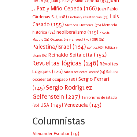
Juan
Juan J. Paz-y-Miño Cepeda
(93)
Elbaum
(67)
J. Paz y Miño Cepeda
(166)
Juan Pablo
Luis
Cárdenas S.
(108)
Luchas y resistencias
(77)
Casado
(155)
Memoria Historica
(76)
Memoria
neoliberalismo
(119)
histórica
(84)
Nicolás
Ocupación marroquí
(70)
Maduro
(64)
ONU
(64)
Palestina/Israel
(184)
política
(66)
Política y
Reinaldo Spitaletta
(152)
utopia
(62)
Revueltas lógicas
(246)
Révoltes
Logiques
(120)
Sahara
Sahara occidental occupé
(64)
Sergio Ferrari
occidental ocupado
(88)
Sergio Rodríguez
(145)
Gelfenstein
(227)
Terrorismo de Estado
USA
(145)
Venezuela
(143)
(80)
Columnistas
Alexander Escobar
(
19
)