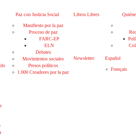
Paz con Justicia Social
Libros Libres
Quiéne
Manifiesto por la paz
Proceso de paz
Red
FARC-EP
Polí
ELN
Col
Debates
Newsletter
Español
Movimientos sociales
ado
Presos políticos
Français
1.000 Creadores por la paz
s
e
a