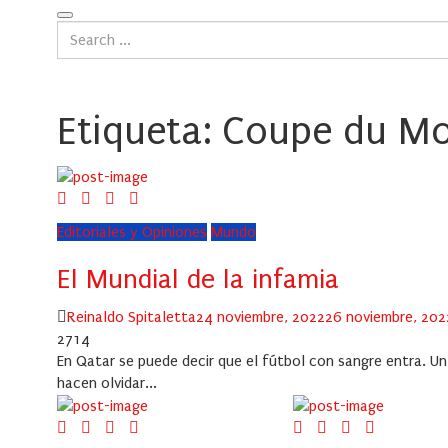
Etiqueta:
Coupe du Mo
Editoriales y Opiniones
Mundo
El Mundial de la infamia
Author
Posted
Reinaldo Spitaletta
24 noviembre, 2022
26 noviembre, 202
on
2714
En Qatar se puede decir que el fútbol con sangre entra. Un d
hacen olvidar...