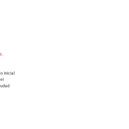
e,
 inicial
el
ciudad
.