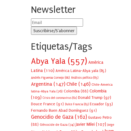
Newsletter
Etiquetas/Tags
Abya Yala
(557)
América
Latina
(110)
América Latina-Abya yala
(85)
Andrés Figueroa Cornejo
(68)
Análisis político
(65)
Argentina
(147)
Chile
(146)
Chile-America
Colombia
Colombia
(88)
latina-Abya Yala
(76)
(109)
Donald Trump
(97)
Crisis del coronavirus
(62)
Douce France
(91)
Ecuador
(93)
Dulce Francia
(63)
Fernando Buen Abad Domínguez
(91)
Genocidio de Gaza
(162)
Gustavo Petro
Javier Milei
(107)
(88)
Génocide de Gaza
(74)
Jorge