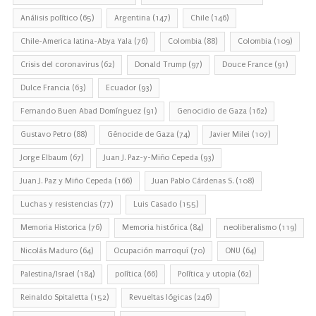
Análisis político
(65)
Argentina
(147)
Chile
(146)
Chile-America latina-Abya Yala
(76)
Colombia
(88)
Colombia
(109)
Crisis del coronavirus
(62)
Donald Trump
(97)
Douce France
(91)
Dulce Francia
(63)
Ecuador
(93)
Fernando Buen Abad Domínguez
(91)
Genocidio de Gaza
(162)
Gustavo Petro
(88)
Génocide de Gaza
(74)
Javier Milei
(107)
Jorge Elbaum
(67)
Juan J. Paz-y-Miño Cepeda
(93)
Juan J. Paz y Miño Cepeda
(166)
Juan Pablo Cárdenas S.
(108)
Luchas y resistencias
(77)
Luis Casado
(155)
Memoria Historica
(76)
Memoria histórica
(84)
neoliberalismo
(119)
Nicolás Maduro
(64)
Ocupación marroquí
(70)
ONU
(64)
Palestina/Israel
(184)
política
(66)
Política y utopia
(62)
Reinaldo Spitaletta
(152)
Revueltas lógicas
(246)