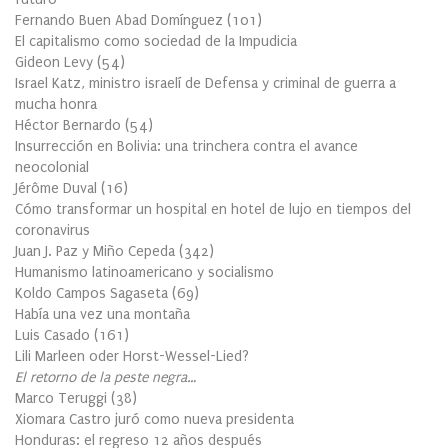
Fernando Buen Abad Domínguez
(
101
)
El capitalismo como sociedad de la Impudicia
Gideon Levy
(
54
)
Israel Katz, ministro israelí de Defensa y criminal de guerra a
mucha honra
Héctor Bernardo
(
54
)
Insurrección en Bolivia: una trinchera contra el avance
neocolonial
Jérôme Duval
(
16
)
Cómo transformar un hospital en hotel de lujo en tiempos del
coronavirus
Juan J. Paz y Miño Cepeda
(
342
)
Humanismo latinoamericano y socialismo
Koldo Campos Sagaseta
(
69
)
Había una vez una montaña
Luis Casado
(
161
)
Lili Marleen oder Horst-Wessel-Lied?
El retorno de la peste negra…
Marco Teruggi
(
38
)
Xiomara Castro juró como nueva presidenta
Honduras: el regreso 12 años después