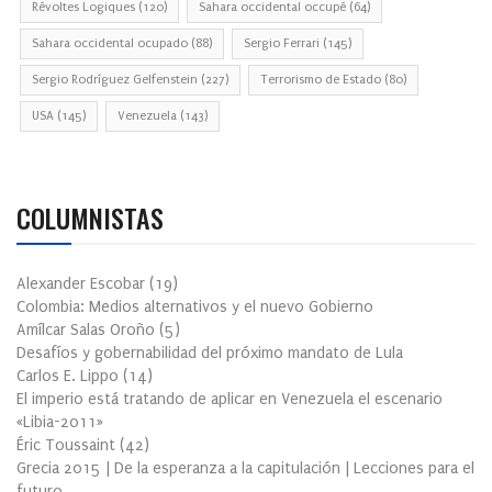
Révoltes Logiques
(120)
Sahara occidental occupé
(64)
Sahara occidental ocupado
(88)
Sergio Ferrari
(145)
Sergio Rodríguez Gelfenstein
(227)
Terrorismo de Estado
(80)
USA
(145)
Venezuela
(143)
COLUMNISTAS
Alexander Escobar
(
19
)
Colombia: Medios alternativos y el nuevo Gobierno
Amílcar Salas Oroño
(
5
)
Desafíos y gobernabilidad del próximo mandato de Lula
Carlos E. Lippo
(
14
)
El imperio está tratando de aplicar en Venezuela el escenario
«Libia-2011»
Éric Toussaint
(
42
)
Grecia 2015 | De la esperanza a la capitulación | Lecciones para el
futuro