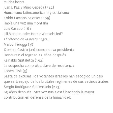
mucha honra
Juan J. Paz y Miño Cepeda
(
342
)
Humanismo latinoamericano y socialismo
Koldo Campos Sagaseta
(
69
)
Había una vez una montaña
Luis Casado
(
161
)
Lili Marleen oder Horst-Wessel-Lied?
El retorno de la peste negra…
Marco Teruggi
(
38
)
Xiomara Castro juró como nueva presidenta
Honduras: el regreso 12 años después
Reinaldo Spitaletta
(
192
)
La sospecha como otra clave de resistencia
Robert Fisk
(
3
)
Basta de excusas: los votantes israelíes han escogido un país
que será espejo de los brutales regímenes de sus vecinos árabes
Sergio Rodríguez Gelfenstein
(
273
)
85 años después, otra vez Rusia está haciendo la mayor
contribución en defensa de la humanidad.