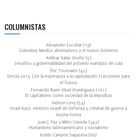
COLUMNISTAS
Alexander Escobar
(
19
)
Colombia: Medios alternativos y el nuevo Gobierno
Amílcar Salas Oroño
(
5
)
Desafíos y gobernabilidad del próximo mandato de Lula
Éric Toussaint
(
42
)
Grecia 2015 | De la esperanza a la capitulación | Lecciones para
el futuro
Fernando Buen Abad Domínguez
(
101
)
El capitalismo como sociedad de la Impudicia
Gideon Levy
(
54
)
Israel Katz, ministro israelí de Defensa y criminal de guerra a
mucha honra
Juan J. Paz y Miño Cepeda
(
342
)
Humanismo latinoamericano y socialismo
Koldo Campos Sagaseta
(
69
)