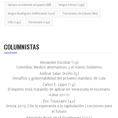
Sahara occidental ocupado
(88)
Sergio Ferrari
(145)
Sergio Rodríguez Gelfenstein
(227)
Terrorismo de Estado
(80)
USA
(145)
Venezuela
(143)
COLUMNISTAS
Alexander Escobar
(
19
)
Colombia: Medios alternativos y el nuevo Gobierno
Amílcar Salas Oroño
(
5
)
Desafíos y gobernabilidad del próximo mandato de Lula
Carlos E. Lippo
(
14
)
El imperio está tratando de aplicar en Venezuela el escenario
«Libia-2011»
Éric Toussaint
(
42
)
Grecia 2015 | De la esperanza a la capitulación | Lecciones para
el futuro
Fernando Buen Abad Domínguez
(
101
)