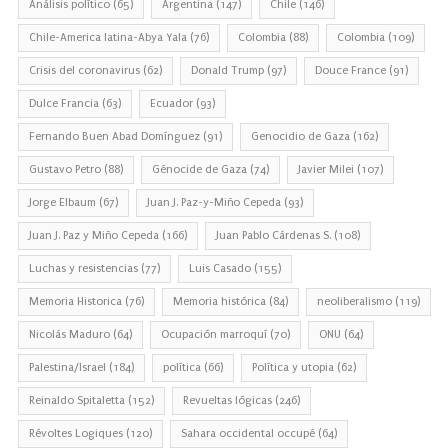
Análisis político
(65)
Argentina
(147)
Chile
(146)
Chile-America latina-Abya Yala
(76)
Colombia
(88)
Colombia
(109)
Crisis del coronavirus
(62)
Donald Trump
(97)
Douce France
(91)
Dulce Francia
(63)
Ecuador
(93)
Fernando Buen Abad Domínguez
(91)
Genocidio de Gaza
(162)
Gustavo Petro
(88)
Génocide de Gaza
(74)
Javier Milei
(107)
Jorge Elbaum
(67)
Juan J. Paz-y-Miño Cepeda
(93)
Juan J. Paz y Miño Cepeda
(166)
Juan Pablo Cárdenas S.
(108)
Luchas y resistencias
(77)
Luis Casado
(155)
Memoria Historica
(76)
Memoria histórica
(84)
neoliberalismo
(119)
Nicolás Maduro
(64)
Ocupación marroquí
(70)
ONU
(64)
Palestina/Israel
(184)
política
(66)
Política y utopia
(62)
Reinaldo Spitaletta
(152)
Revueltas lógicas
(246)
Révoltes Logiques
(120)
Sahara occidental occupé
(64)