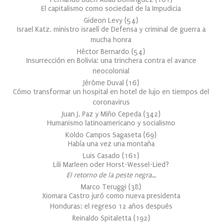
El capitalismo como sociedad de la Impudicia
Gideon Levy
(
54
)
Israel Katz, ministro israelí de Defensa y criminal de guerra a
mucha honra
Héctor Bernardo
(
54
)
Insurrección en Bolivia: una trinchera contra el avance
neocolonial
Jérôme Duval
(
16
)
Cómo transformar un hospital en hotel de lujo en tiempos del
coronavirus
Juan J. Paz y Miño Cepeda
(
342
)
Humanismo latinoamericano y socialismo
Koldo Campos Sagaseta
(
69
)
Había una vez una montaña
Luis Casado
(
161
)
Lili Marleen oder Horst-Wessel-Lied?
El retorno de la peste negra…
Marco Teruggi
(
38
)
Xiomara Castro juró como nueva presidenta
Honduras: el regreso 12 años después
Reinaldo Spitaletta
(
192
)