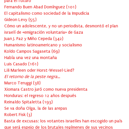
para el futuro
Fernando Buen Abad Domínguez
(
101
)
El capitalismo como sociedad de la Impudicia
Gideon Levy
(
55
)
Cómo un adolescente, y no un periodista, desmontó el plan
israelí de «emigración voluntaria» de Gaza
Juan J. Paz y Miño Cepeda
(
342
)
Humanismo latinoamericano y socialismo
Koldo Campos Sagaseta
(
69
)
Había una vez una montaña
Luis Casado
(
161
)
Lili Marleen oder Horst-Wessel-Lied?
El retorno de la peste negra…
Marco Teruggi
(
38
)
Xiomara Castro juró como nueva presidenta
Honduras: el regreso 12 años después
Reinaldo Spitaletta
(
193
)
Se va doña Olga, la de las arepas
Robert Fisk
(
3
)
Basta de excusas: los votantes israelíes han escogido un país
que será espejo de los brutales regímenes de sus vecinos