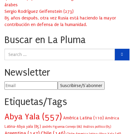
árabes
Sergio Rodríguez Gelfenstein
(
273
)
85 años después, otra vez Rusia está haciendo la mayor
contribución en defensa de la humanidad.
Buscar en La Pluma
Newsletter
Etiquetas/Tags
Abya Yala
(557)
América Latina
(110)
América
Latina-Abya yala
(85)
Andrés Figueroa Cornejo
(68)
Análisis político
(65)
Argentina
(147)
Chile
(146)
Chile-America latina-Abya Yala
(76)