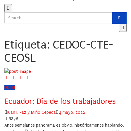
Etiqueta:
CEDOC-CTE-
CEOSL
DDHH
Ecuador: Día de los trabajadores
Author
Posted
Juan J. Paz y Miño Cepeda
4 mayo, 2022
on
6876
Ante semejante panorama es obvio, históricamente hablando,