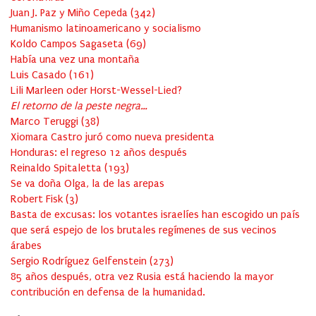
Juan J. Paz y Miño Cepeda
(
342
)
Humanismo latinoamericano y socialismo
Koldo Campos Sagaseta
(
69
)
Había una vez una montaña
Luis Casado
(
161
)
Lili Marleen oder Horst-Wessel-Lied?
El retorno de la peste negra…
Marco Teruggi
(
38
)
Xiomara Castro juró como nueva presidenta
Honduras: el regreso 12 años después
Reinaldo Spitaletta
(
193
)
Se va doña Olga, la de las arepas
Robert Fisk
(
3
)
Basta de excusas: los votantes israelíes han escogido un país
que será espejo de los brutales regímenes de sus vecinos
árabes
Sergio Rodríguez Gelfenstein
(
273
)
85 años después, otra vez Rusia está haciendo la mayor
contribución en defensa de la humanidad.