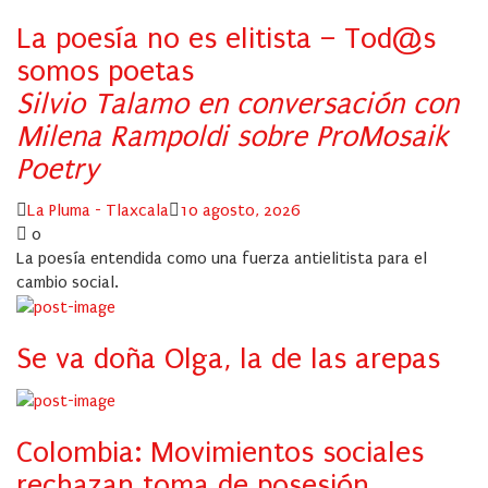
La poesía no es elitista – Tod@s
somos poetas
Silvio Talamo en conversación con
Milena Rampoldi sobre ProMosaik
Poetry
Author
Posted
La Pluma - Tlaxcala
10 agosto, 2026
on
0
La poesía entendida como una fuerza antielitista para el
cambio social.
Se va doña Olga, la de las arepas
Colombia: Movimientos sociales
rechazan toma de posesión