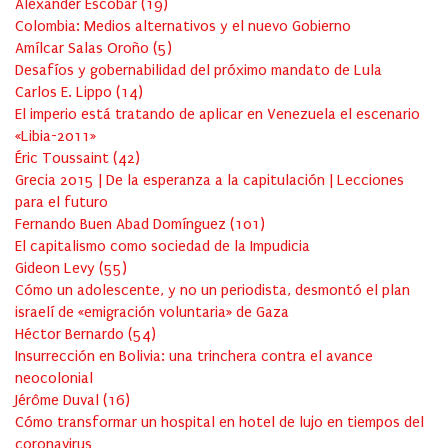
Alexander Escobar
(
19
)
Colombia: Medios alternativos y el nuevo Gobierno
Amílcar Salas Oroño
(
5
)
Desafíos y gobernabilidad del próximo mandato de Lula
Carlos E. Lippo
(
14
)
El imperio está tratando de aplicar en Venezuela el escenario
«Libia-2011»
Éric Toussaint
(
42
)
Grecia 2015 | De la esperanza a la capitulación | Lecciones
para el futuro
Fernando Buen Abad Domínguez
(
101
)
El capitalismo como sociedad de la Impudicia
Gideon Levy
(
55
)
Cómo un adolescente, y no un periodista, desmontó el plan
israelí de «emigración voluntaria» de Gaza
Héctor Bernardo
(
54
)
Insurrección en Bolivia: una trinchera contra el avance
neocolonial
Jérôme Duval
(
16
)
Cómo transformar un hospital en hotel de lujo en tiempos del
coronavirus