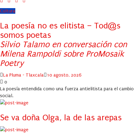
Cultura
La poesía no es elitista – Tod@s
somos poetas
Silvio Talamo en conversación con
Milena Rampoldi sobre ProMosaik
Poetry
Author
Posted
La Pluma - Tlaxcala
10 agosto, 2026
on
0
La poesía entendida como una fuerza antielitista para el cambio
social.
Se va doña Olga, la de las arepas