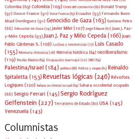
Colombia
(109)
Colombia
(89)
Donald Trump
Crisis del coronavirus
(62)
(97)
Douce France
(91)
Ecuador
(93)
Fernando Buen
Dulce Francia
(63)
Genocidio de Gaza
(163)
Abad Domínguez
(91)
Gustavo Petro
Javier Milei
(107)
(88)
Juan J. Paz-
Génocide de Gaza
(74)
Jorge Elbaum
(67)
Juan J. Paz y Miño Cepeda
(166)
Juan
y-Miño Cepeda
(93)
Luis Casado
Pablo Cárdenas S.
(108)
Luchas y resistencias
(77)
(155)
neoliberalismo
Memoria Historica
(76)
Memoria histórica
(84)
(119)
Ocupación marroquí
(70)
Nicolás Maduro
(64)
ONU
(64)
Palestina/Israel
(184)
Reinaldo
política
(66)
Política y utopia
(62)
Revueltas lógicas
(246)
Spitaletta
(153)
Révoltes
Logiques
(120)
Sahara occidental ocupado
Sahara occidental occupé
(64)
Sergio Rodríguez
Sergio Ferrari
(145)
(88)
Gelfenstein
(227)
USA
(145)
Terrorismo de Estado
(80)
Venezuela
(143)
Columnistas