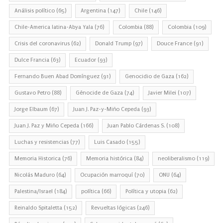
Análisis político
(65)
Argentina
(147)
Chile
(146)
Chile-America latina-Abya Yala
(76)
Colombia
(88)
Colombia
(109)
Crisis del coronavirus
(62)
Donald Trump
(97)
Douce France
(91)
Dulce Francia
(63)
Ecuador
(93)
Fernando Buen Abad Domínguez
(91)
Genocidio de Gaza
(162)
Gustavo Petro
(88)
Génocide de Gaza
(74)
Javier Milei
(107)
Jorge Elbaum
(67)
Juan J. Paz-y-Miño Cepeda
(93)
Juan J. Paz y Miño Cepeda
(166)
Juan Pablo Cárdenas S.
(108)
Luchas y resistencias
(77)
Luis Casado
(155)
Memoria Historica
(76)
Memoria histórica
(84)
neoliberalismo
(119)
Nicolás Maduro
(64)
Ocupación marroquí
(70)
ONU
(64)
Palestina/Israel
(184)
política
(66)
Política y utopia
(62)
Reinaldo Spitaletta
(152)
Revueltas lógicas
(246)