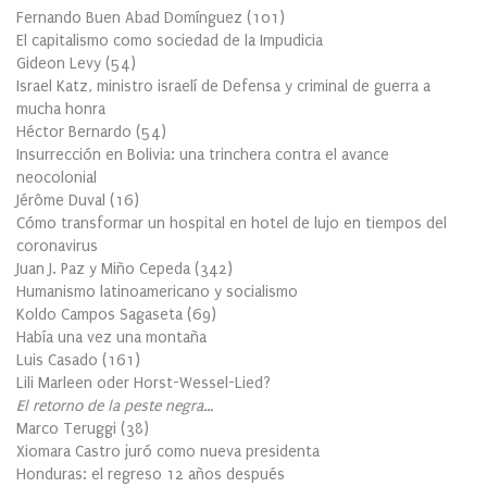
Fernando Buen Abad Domínguez
(
101
)
El capitalismo como sociedad de la Impudicia
Gideon Levy
(
54
)
Israel Katz, ministro israelí de Defensa y criminal de guerra a
mucha honra
Héctor Bernardo
(
54
)
Insurrección en Bolivia: una trinchera contra el avance
neocolonial
Jérôme Duval
(
16
)
Cómo transformar un hospital en hotel de lujo en tiempos del
coronavirus
Juan J. Paz y Miño Cepeda
(
342
)
Humanismo latinoamericano y socialismo
Koldo Campos Sagaseta
(
69
)
Había una vez una montaña
Luis Casado
(
161
)
Lili Marleen oder Horst-Wessel-Lied?
El retorno de la peste negra…
Marco Teruggi
(
38
)
Xiomara Castro juró como nueva presidenta
Honduras: el regreso 12 años después