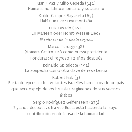
Juan J. Paz y Miño Cepeda
(
342
)
Humanismo latinoamericano y socialismo
Koldo Campos Sagaseta
(
69
)
Había una vez una montaña
Luis Casado
(
161
)
Lili Marleen oder Horst-Wessel-Lied?
El retorno de la peste negra…
Marco Teruggi
(
38
)
Xiomara Castro juró como nueva presidenta
Honduras: el regreso 12 años después
Reinaldo Spitaletta
(
192
)
La sospecha como otra clave de resistencia
Robert Fisk
(
3
)
Basta de excusas: los votantes israelíes han escogido un país
que será espejo de los brutales regímenes de sus vecinos
árabes
Sergio Rodríguez Gelfenstein
(
273
)
85 años después, otra vez Rusia está haciendo la mayor
contribución en defensa de la humanidad.