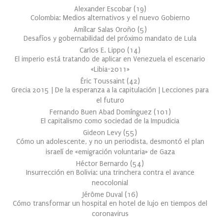
Alexander Escobar
(
19
)
Colombia: Medios alternativos y el nuevo Gobierno
Amílcar Salas Oroño
(
5
)
Desafíos y gobernabilidad del próximo mandato de Lula
Carlos E. Lippo
(
14
)
El imperio está tratando de aplicar en Venezuela el escenario
«Libia-2011»
Éric Toussaint
(
42
)
Grecia 2015 | De la esperanza a la capitulación | Lecciones para
el futuro
Fernando Buen Abad Domínguez
(
101
)
El capitalismo como sociedad de la Impudicia
Gideon Levy
(
55
)
Cómo un adolescente, y no un periodista, desmontó el plan
israelí de «emigración voluntaria» de Gaza
Héctor Bernardo
(
54
)
Insurrección en Bolivia: una trinchera contra el avance
neocolonial
Jérôme Duval
(
16
)
Cómo transformar un hospital en hotel de lujo en tiempos del
coronavirus