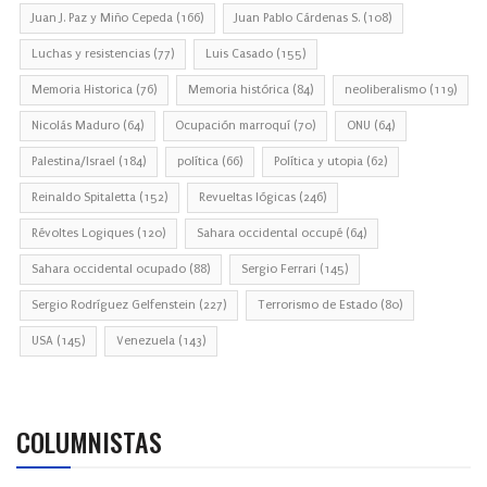
Juan J. Paz y Miño Cepeda
(166)
Juan Pablo Cárdenas S.
(108)
Luchas y resistencias
(77)
Luis Casado
(155)
Memoria Historica
(76)
Memoria histórica
(84)
neoliberalismo
(119)
Nicolás Maduro
(64)
Ocupación marroquí
(70)
ONU
(64)
Palestina/Israel
(184)
política
(66)
Política y utopia
(62)
Reinaldo Spitaletta
(152)
Revueltas lógicas
(246)
Révoltes Logiques
(120)
Sahara occidental occupé
(64)
Sahara occidental ocupado
(88)
Sergio Ferrari
(145)
Sergio Rodríguez Gelfenstein
(227)
Terrorismo de Estado
(80)
USA
(145)
Venezuela
(143)
COLUMNISTAS