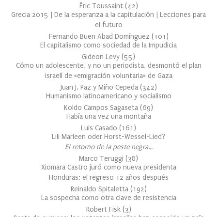
Éric Toussaint
(
42
)
Grecia 2015 | De la esperanza a la capitulación | Lecciones para
el futuro
Fernando Buen Abad Domínguez
(
101
)
El capitalismo como sociedad de la Impudicia
Gideon Levy
(
55
)
Cómo un adolescente, y no un periodista, desmontó el plan
israelí de «emigración voluntaria» de Gaza
Juan J. Paz y Miño Cepeda
(
342
)
Humanismo latinoamericano y socialismo
Koldo Campos Sagaseta
(
69
)
Había una vez una montaña
Luis Casado
(
161
)
Lili Marleen oder Horst-Wessel-Lied?
El retorno de la peste negra…
Marco Teruggi
(
38
)
Xiomara Castro juró como nueva presidenta
Honduras: el regreso 12 años después
Reinaldo Spitaletta
(
192
)
La sospecha como otra clave de resistencia
Robert Fisk
(
3
)