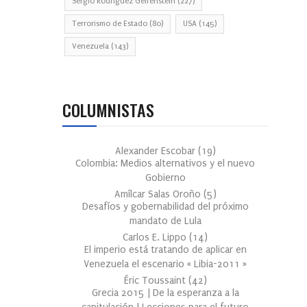
Sergio Rodríguez Gelfenstein
(227)
Terrorismo de Estado
(80)
USA
(145)
Venezuela
(143)
COLUMNISTAS
Alexander Escobar
(
19
)
Colombia: Medios alternativos y el nuevo
Gobierno
Amílcar Salas Oroño
(
5
)
Desafíos y gobernabilidad del próximo
mandato de Lula
Carlos E. Lippo
(
14
)
El imperio está tratando de aplicar en
Venezuela el escenario « Libia-2011 »
Éric Toussaint
(
42
)
Grecia 2015 | De la esperanza a la