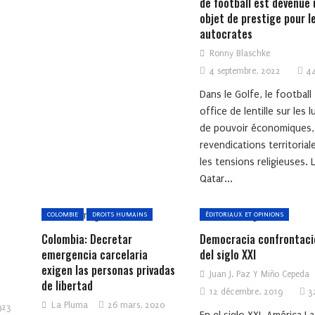
de football est devenue 
objet de prestige pour l
autocrates
Ronny Blaschke
4 septembre, 2022
44
Dans le Golfe, le football 
office de lentille sur les l
de pouvoir économiques,
revendications territorial
les tensions religieuses. 
Qatar...
COLOMBIE
DROITS HUMAINS
ÉDITORIAUX ET OPINIONS
Colombia: Decretar
Democracia confrontaci
emergencia carcelaria
del siglo XXI
exigen las personas privadas
Juan J. Paz Y Miño Cepeda
de libertad
12 décembre, 2019
3
La Pluma
26 mars, 2020
923