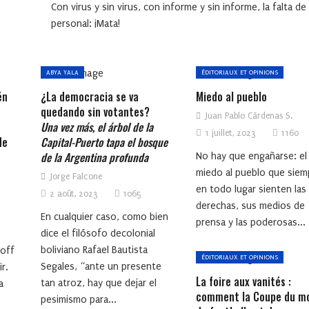
Con virus y sin virus, con informe y sin informe, la falta de
personal: ¡Mata!
ABYA YALA
ÉDITORIAUX ET OPINIONS
én
¿La democracia se va
Miedo al pueblo
quedando sin votantes?
Juan Pablo Cárdenas S.
Una vez más, el árbol de la
1 juillet, 2023
1160
de
Capital-Puerto tapa el bosque
de la Argentina profunda
No hay que engañarse: el
miedo al pueblo que siem
Jorge Falcone
en todo lugar sienten las
2 août, 2023
1065
derechas, sus medios de
En cualquier caso, como bien
prensa y las poderosas...
dice el filósofo decolonial
boliviano Rafael Bautista
loff
ÉDITORIAUX ET OPINIONS
Segales, “ante un presente
r.
La foire aux vanités :
tan atroz, hay que dejar el
a
comment la Coupe du m
pesimismo para...