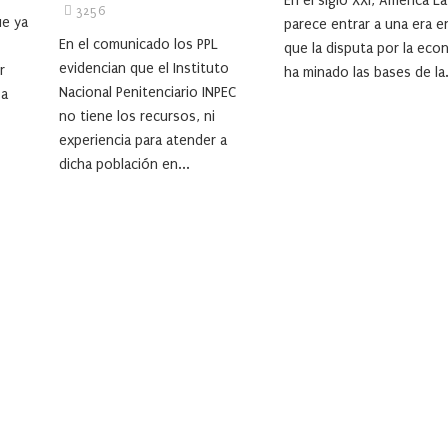
En el siglo XXI, América La
3256
ue ya
parece entrar a una era e
En el comunicado los PPL
que la disputa por la eco
evidencian que el Instituto
r
ha minado las bases de la.
Nacional Penitenciario INPEC
 a
no tiene los recursos, ni
experiencia para atender a
dicha población en...