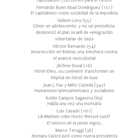
capitulación | Lecciones para el futuro
Fernando Buen Abad Domínguez
(
101
)
El capitalismo como sociedad de la Impudicia
Gideon Levy
(
55
)
Cómo un adolescente, y no un periodista,
desmontó el plan israelí de «emigración
voluntaria» de Gaza
Héctor Bernardo
(
54
)
Insurrección en Bolivia: una trinchera contra
el avance neocolonial
Jérôme Duval
(
16
)
Hôtel-Dieu, ou comment transformer un
hôpital en hôtel de luxe
Juan J. Paz y Miño Cepeda
(
342
)
Humanismo latinoamericano y socialismo
Koldo Campos Sagaseta
(
69
)
Había una vez una montaña
Luis Casado
(
161
)
Lili Marleen oder Horst-Wessel-Lied?
El retorno de la peste negra…
Marco Teruggi
(
38
)
Xiomara Castro juró como nueva presidenta