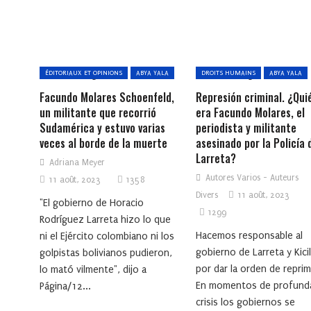
ÉDITORIAUX ET OPINIONS
ABYA YALA
DROITS HUMAINS
ABYA YALA
Facundo Molares Schoenfeld,
Represión criminal. ¿Qui
un militante que recorrió
era Facundo Molares, el
Sudamérica y estuvo varias
periodista y militante
veces al borde de la muerte
asesinado por la Policía 
Larreta?
Adriana Meyer
Autores Varios - Auteurs
11 août, 2023
1358
Divers
11 août, 2023
"El gobierno de Horacio
1299
Rodríguez Larreta hizo lo que
Hacemos responsable al
ni el Ejército colombiano ni los
gobierno de Larreta y Kici
golpistas bolivianos pudieron,
por dar la orden de reprimi
lo mató vilmente", dijo a
En momentos de profund
Página/12...
crisis los gobiernos se