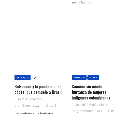
empeñan en...
ABYA YALA
MUSIQUE
VIDEOS
Bolsonaro y la pandemia: el
Canción sin miedo –
cóctel que demuele a Brasil
Juntanza de mujeres
indígenas colombianas
Héctor Bernardo
SentARTE Producciones
11 février, 2022
7958
27 novembre, 2021
8