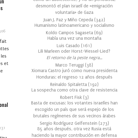
un
desmontó el plan israelí de «emigración
es
voluntaria» de Gaza
Juan J. Paz y Miño Cepeda
(
342
)
Humanismo latinoamericano y socialismo
06
Koldo Campos Sagaseta
(
69
)
Había una vez una montaña
fait
Luis Casado
(
161
)
uttes
Lili Marleen oder Horst-Wessel-Lied?
 les
El retorno de la peste negra…
es et
Marco Teruggi
(
38
)
Xiomara Castro juró como nueva presidenta
Le
Honduras: el regreso 12 años después
Reinaldo Spitaletta
(
192
)
La sospecha como otra clave de resistencia
Robert Fisk
(
3
)
Basta de excusas: los votantes israelíes han
onal
escogido un país que será espejo de los
brutales regímenes de sus vecinos árabes
Sergio Rodríguez Gelfenstein
(
273
)
231
85 años después, otra vez Rusia está
haciendo la mayor contribución en defensa