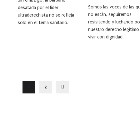
Sin embargo, la barbarie
Somos las voces de las q
desatada por el líder
no están, seguiremos
ultraderechista no se refleja
resisitendo y luchando po
solo en el tema sanitario.
nuestro derecho legítimo
vivir con dignidad.
1
2