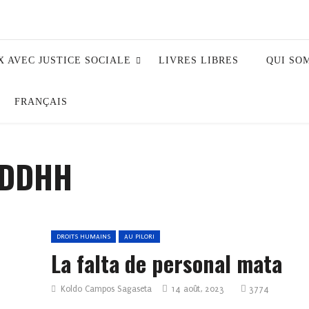
X AVEC JUSTICE SOCIALE
LIVRES LIBRES
QUI SO
FRANÇAIS
n DDHH
DROITS HUMAINS
AU PILORI
La falta de personal mata
Koldo Campos Sagaseta
14 août, 2023
3774