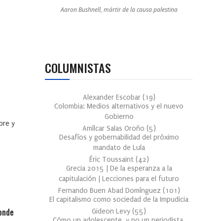
Aaron Bushnell, mártir de la causa palestina
COLUMNISTAS
Alexander Escobar
(
19
)
Colombia: Medios alternativos y el nuevo
Gobierno
pre y
Amílcar Salas Oroño
(
5
)
Desafíos y gobernabilidad del próximo
mandato de Lula
Éric Toussaint
(
42
)
Grecia 2015 | De la esperanza a la
capitulación | Lecciones para el futuro
Fernando Buen Abad Domínguez
(
101
)
El capitalismo como sociedad de la Impudicia
onde
Gideon Levy
(
55
)
Cómo un adolescente, y no un periodista,