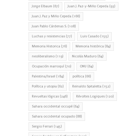
Jorge Elbaum
(67)
Juan J. Paz-y-Miño Cepeda
(93)
Juan J. Paz y Miño Cepeda
(166)
Juan Pablo Cárdenas S.
(108)
Luchas y resistencias
(77)
Luis Casado
(155)
Memoria Historica
(76)
Memoria histórica
(84)
neoliberalismo
(119)
Nicolás Maduro
(64)
Ocupación marroquí
(70)
ONU
(64)
Palestina/Israel
(184)
política
(66)
Política y utopia
(62)
Reinaldo Spitaletta
(152)
Revueltas lógicas
(246)
Révoltes Logiques
(120)
Sahara occidental occupé
(64)
Sahara occidental ocupado
(88)
Sergio Ferrari
(145)