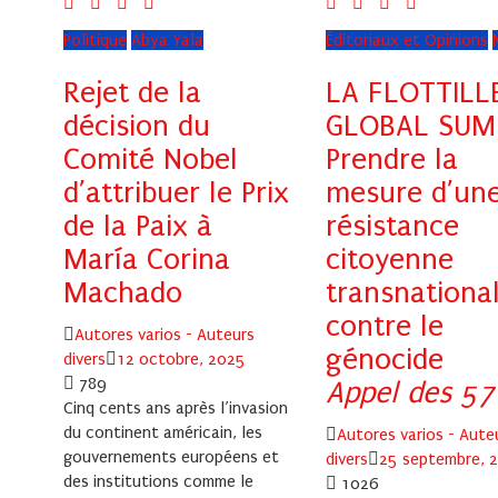
Politique
Abya Yala
Éditoriaux et Opinions
Rejet de la
LA FLOTTILL
décision du
GLOBAL SUM
Comité Nobel
Prendre la
d’attribuer le Prix
mesure d’un
de la Paix à
résistance
María Corina
citoyenne
Machado
transnationa
contre le
Author
Autores varios - Auteurs
génocide
Posted
divers
12 octobre, 2025
on
789
Appel des 57
Cinq cents ans après l’invasion
du continent américain, les
Author
Autores varios - Aute
gouvernements européens et
Posted
divers
25 septembre, 
des institutions comme le
on
1026