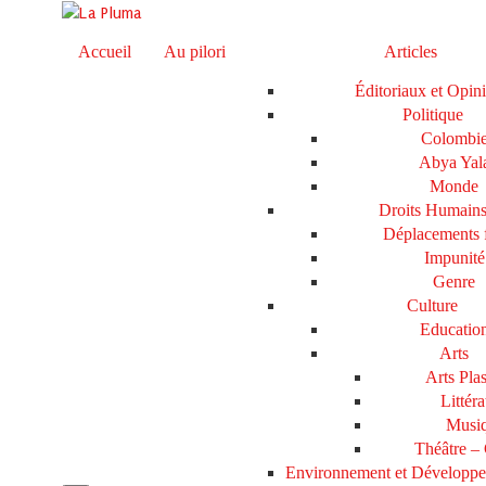
Accueil
Au pilori
Articles
Éditoriaux et Opin
Politique
Colombi
Abya Yal
Monde
Droits Humain
Déplacements 
Impunité
Genre
Culture
Educatio
Arts
Arts Plas
Littéra
Musi
Théâtre –
Environnement et Développ