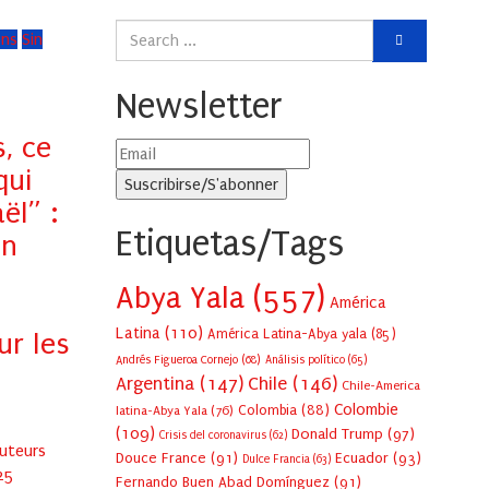
ons
Sin
Newsletter
, ce
qui
ël” :
Etiquetas/Tags
en
Abya Yala
(557)
América
Latina
(110)
América Latina-Abya yala
(85)
ur les
Andrés Figueroa Cornejo
(68)
Análisis político
(65)
Argentina
(147)
Chile
(146)
Chile-America
Colombie
Colombia
(88)
latina-Abya Yala
(76)
(109)
Donald Trump
(97)
Crisis del coronavirus
(62)
Auteurs
Douce France
(91)
Ecuador
(93)
Dulce Francia
(63)
25
Fernando Buen Abad Domínguez
(91)