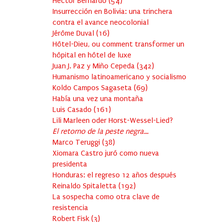
Héctor Bernardo
(
54
)
Insurrección en Bolivia: una trinchera
contra el avance neocolonial
Jérôme Duval
(
16
)
Hôtel-Dieu, ou comment transformer un
hôpital en hôtel de luxe
Juan J. Paz y Miño Cepeda
(
342
)
Humanismo latinoamericano y socialismo
Koldo Campos Sagaseta
(
69
)
Había una vez una montaña
Luis Casado
(
161
)
Lili Marleen oder Horst-Wessel-Lied?
El retorno de la peste negra…
Marco Teruggi
(
38
)
Xiomara Castro juró como nueva
presidenta
Honduras: el regreso 12 años después
Reinaldo Spitaletta
(
192
)
La sospecha como otra clave de
resistencia
Robert Fisk
(
3
)