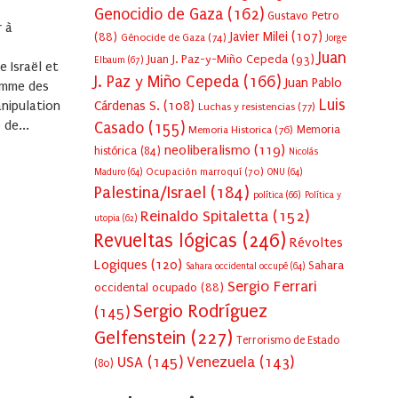
Genocidio de Gaza
(162)
Gustavo Petro
r à
Javier Milei
(107)
(88)
Génocide de Gaza
(74)
Jorge
Juan
Juan J. Paz-y-Miño Cepeda
(93)
Elbaum
(67)
 Israël et
J. Paz y Miño Cepeda
(166)
Juan Pablo
omme des
Luis
nipulation
Cárdenas S.
(108)
Luchas y resistencias
(77)
 de...
Casado
(155)
Memoria Historica
(76)
Memoria
neoliberalismo
(119)
histórica
(84)
Nicolás
Ocupación marroquí
(70)
Maduro
(64)
ONU
(64)
Palestina/Israel
(184)
política
(66)
Política y
Reinaldo Spitaletta
(152)
utopia
(62)
Revueltas lógicas
(246)
Révoltes
Logiques
(120)
Sahara
Sahara occidental occupé
(64)
Sergio Ferrari
occidental ocupado
(88)
Sergio Rodríguez
(145)
Gelfenstein
(227)
Terrorismo de Estado
USA
(145)
Venezuela
(143)
(80)