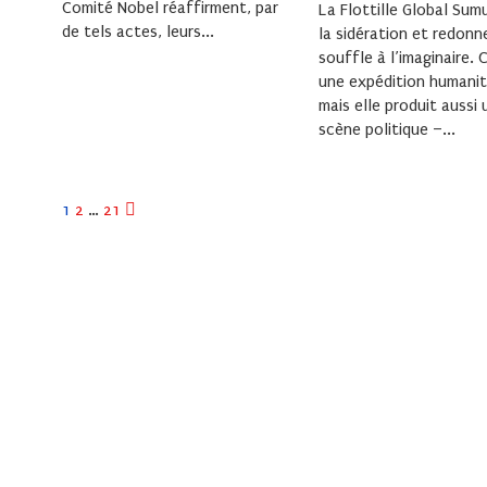
Comité Nobel réaffirment, par
La Flottille Global Sum
de tels actes, leurs...
la sidération et redonn
souffle à l’imaginaire. 
une expédition humanit
mais elle produit aussi 
scène politique –...
Pagination
1
2
…
21
des
publications