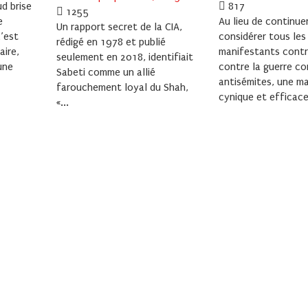
on
ud brise
817
on
1255
e
Au lieu de continue
Un rapport secret de la CIA,
C’est
considérer tous les
rédigé en 1978 et publié
aire,
manifestants contre
seulement en 2018, identifiait
une
contre la guerre c
Sabeti comme un allié
antisémites, une ma
farouchement loyal du Shah,
cynique et efficace
«...