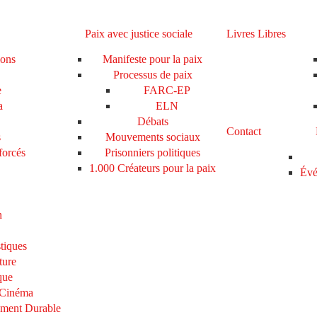
Paix avec justice sociale
Livres Libres
ions
Manifeste pour la paix
Processus de paix
e
FARC-EP
a
ELN
Débats
Contact
s
Mouvements sociaux
forcés
Prisonniers politiques
1.000 Créateurs pour la paix
Évé
n
tiques
ture
que
 Cinéma
ement Durable