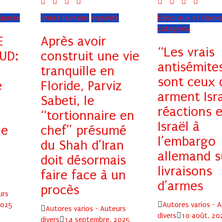
Monde
Droits Humains
Impunité
Éditoriaux et Opini
categoría
E
Après avoir
“Les vrais
UD:
construit une vie
antisémites
tranquille en
sont ceux 
e
Floride, Parviz
arment Isra
Sabeti, le
réactions 
“tortionnaire en
Israël à
le
chef” présumé
l’embargo
du Shah d’Iran
allemand s
doit désormais
livraisons
faire face à un
d’armes
procès
urs
Author
2025
Autores varios - 
Author
Autores varios - Auteurs
Posted
divers
10 août, 20
Posted
divers
14 septembre, 2025