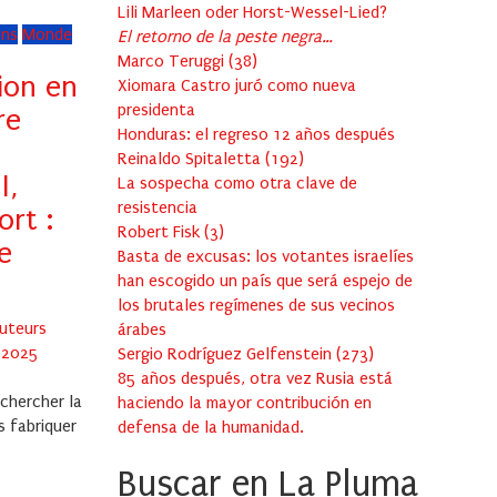
Lili Marleen oder Horst-Wessel-Lied?
ons
Monde
El retorno de la peste negra…
Marco Teruggi
(
38
)
ion en
Xiomara Castro juró como nueva
presidenta
re
Honduras: el regreso 12 años después
Reinaldo Spitaletta
(
192
)
l,
La sospecha como otra clave de
resistencia
ort :
Robert Fisk
(
3
)
e
Basta de excusas: los votantes israelíes
han escogido un país que será espejo de
los brutales regímenes de sus vecinos
Auteurs
árabes
 2025
Sergio Rodríguez Gelfenstein
(
273
)
85 años después, otra vez Rusia está
chercher la
haciendo la mayor contribución en
s fabriquer
defensa de la humanidad.
Buscar en La Pluma