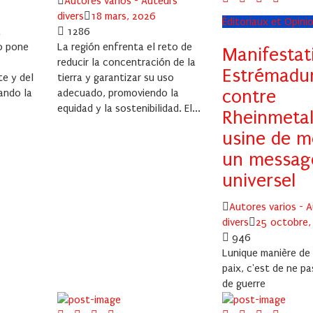
Author
Autores varios - Auteurs
Posted
divers
18 mars, 2026
Éditoriaux et Opini
on
a
1286
so pone
La región enfrenta el reto de
Manifestat
reducir la concentración de la
Estrémadu
te y del
tierra y garantizar su uso
contre
ando la
adecuado, promoviendo la
equidad y la sostenibilidad. El...
Rheinmetal
usine de m
un messag
universel
Author
Autores varios - 
Posted
divers
25 octobre,
on
946
Lunique manière de 
paix, c'est de ne pa
de guerre