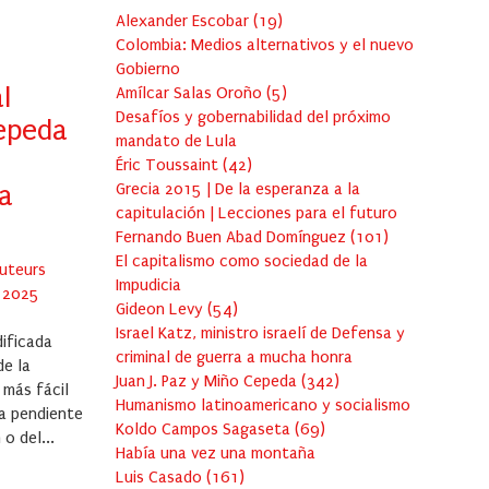
Alexander Escobar
(
19
)
Colombia: Medios alternativos y el nuevo
Gobierno
l
Amílcar Salas Oroño
(
5
)
Desafíos y gobernabilidad del próximo
epeda
mandato de Lula
Éric Toussaint
(
42
)
Grecia 2015 | De la esperanza a la
la
capitulación | Lecciones para el futuro
Fernando Buen Abad Domínguez
(
101
)
El capitalismo como sociedad de la
Auteurs
Impudicia
 2025
Gideon Levy
(
54
)
Israel Katz, ministro israelí de Defensa y
ificada
criminal de guerra a mucha honra
de la
Juan J. Paz y Miño Cepeda
(
342
)
 más fácil
Humanismo latinoamericano y socialismo
la pendiente
Koldo Campos Sagaseta
(
69
)
o del...
Había una vez una montaña
Luis Casado
(
161
)