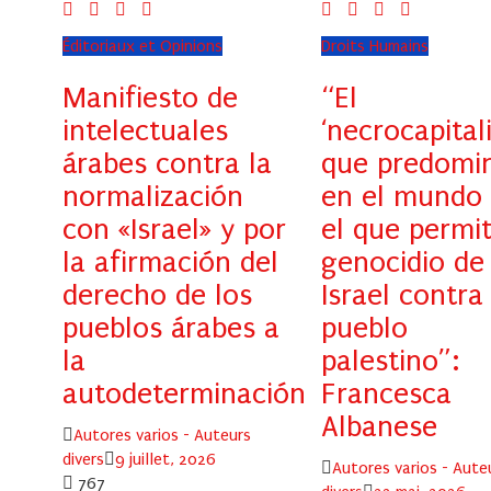
Éditoriaux et Opinions
Droits Humains
Manifiesto de
“El
intelectuales
‘necrocapital
árabes contra la
que predomi
normalización
en el mundo
con «Israel» y por
el que permit
la afirmación del
genocidio de
derecho de los
Israel contra
pueblos árabes a
pueblo
la
palestino”:
autodeterminación
Francesca
Albanese
Author
Autores varios - Auteurs
Posted
divers
9 juillet, 2026
Author
Autores varios - Aute
on
767