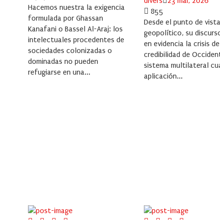
Posted
divers
23 mai, 2026
Hacemos nuestra la exigencia
on
855
formulada por Ghassan
Desde el punto de vist
Kanafani o Bassel Al-Araj: los
geopolítico, su discur
intelectuales procedentes de
en evidencia la crisis de
sociedades colonizadas o
credibilidad de Occiden
dominadas no pueden
sistema multilateral cu
refugiarse en una...
aplicación...