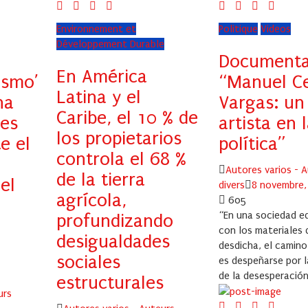
Environnement et
Politique
Videos
Développement Durable
Documenta
En América
ismo’
“Manuel C
Latina y el
na
Vargas: un
Caribe, el 10 % de
 es
artista en 
los propietarios
e el
política”
controla el 68 %
Author
Autores varios - 
de la tierra
 el
Posted
divers
8 novembre,
agrícola,
on
605
“En una sociedad ed
profundizando
con los materiales 
desigualdades
desdicha, el camino
sociales
es despeñarse por 
de la desesperación 
estructurales
urs