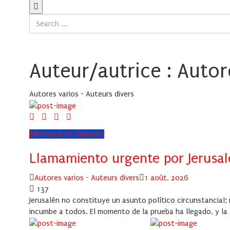
Auteur/autrice : Autor
Autores varios - Auteurs divers
Éditoriaux et Opinions
Llamamiento urgente por Jerusal
Author
Posted
Autores varios - Auteurs divers
1 août, 2026
on
137
Jerusalén no constituye un asunto político circunstancial; r
incumbe a todos. El momento de la prueba ha llegado, y la 