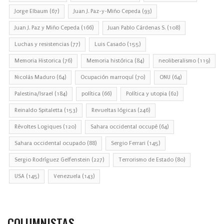
Jorge Elbaum
(67)
Juan J. Paz-y-Miño Cepeda
(93)
Juan J. Paz y Miño Cepeda
(166)
Juan Pablo Cárdenas S.
(108)
Luchas y resistencias
(77)
Luis Casado
(155)
Memoria Historica
(76)
Memoria histórica
(84)
neoliberalismo
(119)
Nicolás Maduro
(64)
Ocupación marroquí
(70)
ONU
(64)
Palestina/Israel
(184)
política
(66)
Política y utopia
(62)
Reinaldo Spitaletta
(153)
Revueltas lógicas
(246)
Révoltes Logiques
(120)
Sahara occidental occupé
(64)
Sahara occidental ocupado
(88)
Sergio Ferrari
(145)
Sergio Rodríguez Gelfenstein
(227)
Terrorismo de Estado
(80)
USA
(145)
Venezuela
(143)
COLUMNISTAS