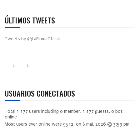
ÚLTIMOS TWEETS
Tweets by @LaPlumaOficial
USUARIOS CONECTADOS
Total
1 177
users including
0
member,
1 177
guests,
0
bot
online
Most users ever online were
9512
, on 8 mai, 2026 @ 3:59 pm