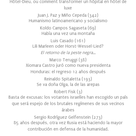
Hôtel-Dieu, ou comment transformer un hôpital en hôtel de
luxe
Juan J. Paz y Miño Cepeda
(
342
)
Humanismo latinoamericano y socialismo
Koldo Campos Sagaseta
(
69
)
Había una vez una montaña
Luis Casado
(
161
)
Lili Marleen oder Horst-Wessel-Lied?
El retorno de la peste negra…
Marco Teruggi
(
38
)
Xiomara Castro juró como nueva presidenta
Honduras: el regreso 12 años después
Reinaldo Spitaletta
(
193
)
Se va doña Olga, la de las arepas
Robert Fisk
(
3
)
Basta de excusas: los votantes israelíes han escogido un país
que será espejo de los brutales regímenes de sus vecinos
árabes
Sergio Rodríguez Gelfenstein
(
273
)
85 años después, otra vez Rusia está haciendo la mayor
contribución en defensa de la humanidad.