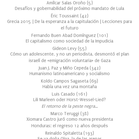
Amílcar Salas Oroño
(
5
)
Desafíos y gobernabilidad del próximo mandato de Lula
Éric Toussaint
(
42
)
Grecia 2015 | De la esperanza a la capitulación | Lecciones para
el futuro
Fernando Buen Abad Domínguez
(
101
)
El capitalismo como sociedad de la Impudicia
Gideon Levy
(
55
)
Cómo un adolescente, y no un periodista, desmontó el plan
israelí de «emigración voluntaria» de Gaza
Juan J. Paz y Miño Cepeda
(
342
)
Humanismo latinoamericano y socialismo
Koldo Campos Sagaseta
(
69
)
Había una vez una montaña
Luis Casado
(
161
)
Lili Marleen oder Horst-Wessel-Lied?
El retorno de la peste negra…
Marco Teruggi
(
38
)
Xiomara Castro juró como nueva presidenta
Honduras: el regreso 12 años después
Reinaldo Spitaletta
(
193
)
Se va doña Olga, la de las arepas