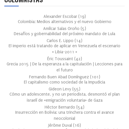
Alexander Escobar
(
19
)
Colombia: Medios alternativos y el nuevo Gobierno
Amílcar Salas Oroño
(
5
)
Desafíos y gobernabilidad del próximo mandato de Lula
Carlos E. Lippo
(
14
)
El imperio está tratando de aplicar en Venezuela el escenario
« Libia-2011 »
Éric Toussaint
(
42
)
Grecia 2015 | De la esperanza a la capitulación | Lecciones para
el futuro
Fernando Buen Abad Domínguez
(
101
)
El capitalismo como sociedad de la Impudicia
Gideon Levy
(
55
)
Cómo un adolescente, y no un periodista, desmontó el plan
israelí de «emigración voluntaria» de Gaza
Héctor Bernardo
(
54
)
Insurrección en Bolivia: una trinchera contra el avance
neocolonial
Jérôme Duval
(
16
)