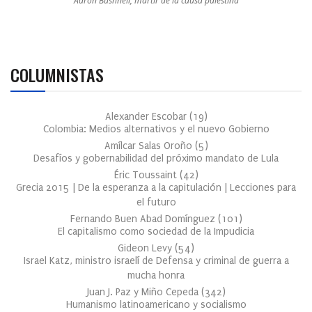
Aaron Bushnell, mártir de la causa palestina
COLUMNISTAS
Alexander Escobar
(
19
)
Colombia: Medios alternativos y el nuevo Gobierno
Amílcar Salas Oroño
(
5
)
Desafíos y gobernabilidad del próximo mandato de Lula
Éric Toussaint
(
42
)
Grecia 2015 | De la esperanza a la capitulación | Lecciones para
el futuro
Fernando Buen Abad Domínguez
(
101
)
El capitalismo como sociedad de la Impudicia
Gideon Levy
(
54
)
Israel Katz, ministro israelí de Defensa y criminal de guerra a
mucha honra
Juan J. Paz y Miño Cepeda
(
342
)
Humanismo latinoamericano y socialismo