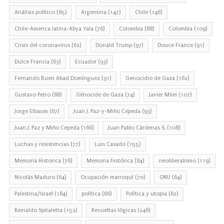
Análisis político
(65)
Argentina
(147)
Chile
(146)
Chile-America latina-Abya Yala
(76)
Colombia
(88)
Colombia
(109)
Crisis del coronavirus
(62)
Donald Trump
(97)
Douce France
(91)
Dulce Francia
(63)
Ecuador
(93)
Fernando Buen Abad Domínguez
(91)
Genocidio de Gaza
(162)
Gustavo Petro
(88)
Génocide de Gaza
(74)
Javier Milei
(107)
Jorge Elbaum
(67)
Juan J. Paz-y-Miño Cepeda
(93)
Juan J. Paz y Miño Cepeda
(166)
Juan Pablo Cárdenas S.
(108)
Luchas y resistencias
(77)
Luis Casado
(155)
Memoria Historica
(76)
Memoria histórica
(84)
neoliberalismo
(119)
Nicolás Maduro
(64)
Ocupación marroquí
(70)
ONU
(64)
Palestina/Israel
(184)
política
(66)
Política y utopia
(62)
Reinaldo Spitaletta
(152)
Revueltas lógicas
(246)