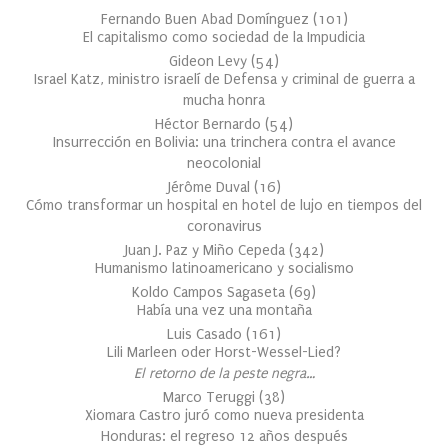
Fernando Buen Abad Domínguez
(
101
)
El capitalismo como sociedad de la Impudicia
Gideon Levy
(
54
)
Israel Katz, ministro israelí de Defensa y criminal de guerra a
mucha honra
Héctor Bernardo
(
54
)
Insurrección en Bolivia: una trinchera contra el avance
neocolonial
Jérôme Duval
(
16
)
Cómo transformar un hospital en hotel de lujo en tiempos del
coronavirus
Juan J. Paz y Miño Cepeda
(
342
)
Humanismo latinoamericano y socialismo
Koldo Campos Sagaseta
(
69
)
Había una vez una montaña
Luis Casado
(
161
)
Lili Marleen oder Horst-Wessel-Lied?
El retorno de la peste negra…
Marco Teruggi
(
38
)
Xiomara Castro juró como nueva presidenta
Honduras: el regreso 12 años después