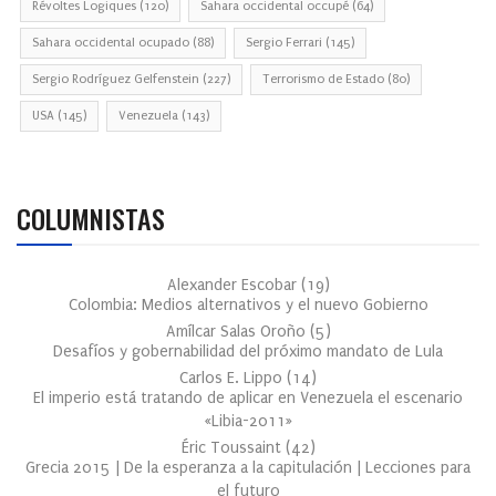
Révoltes Logiques
(120)
Sahara occidental occupé
(64)
Sahara occidental ocupado
(88)
Sergio Ferrari
(145)
Sergio Rodríguez Gelfenstein
(227)
Terrorismo de Estado
(80)
USA
(145)
Venezuela
(143)
COLUMNISTAS
Alexander Escobar
(
19
)
Colombia: Medios alternativos y el nuevo Gobierno
Amílcar Salas Oroño
(
5
)
Desafíos y gobernabilidad del próximo mandato de Lula
Carlos E. Lippo
(
14
)
El imperio está tratando de aplicar en Venezuela el escenario
«Libia-2011»
Éric Toussaint
(
42
)
Grecia 2015 | De la esperanza a la capitulación | Lecciones para
el futuro