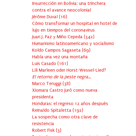
Insurrección en Bolivia: una trinchera
contra el avance neocolonial
Jérôme Duval
(
16
)
Cómo transformar un hospital en hotel de
lujo en tiempos del coronavirus
Juan J. Paz y Miño Cepeda
(
342
)
Humanismo latinoamericano y socialismo
Koldo Campos Sagaseta
(
69
)
Había una vez una montaña
Luis Casado
(
161
)
Lili Marleen oder Horst-Wessel-Lied?
El retorno de la peste negra…
Marco Teruggi
(
38
)
Xiomara Castro juró como nueva
presidenta
Honduras: el regreso 12 años después
Reinaldo Spitaletta
(
192
)
La sospecha como otra clave de
resistencia
Robert Fisk
(
3
)