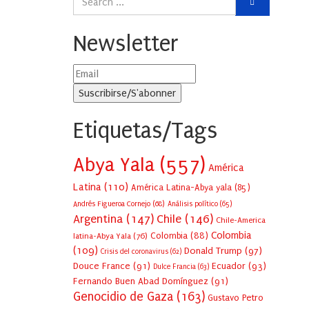
Newsletter
Etiquetas/Tags
Abya Yala
(557)
América
Latina
(110)
América Latina-Abya yala
(85)
Andrés Figueroa Cornejo
(68)
Análisis político
(65)
Argentina
(147)
Chile
(146)
Chile-America
Colombia
Colombia
(88)
latina-Abya Yala
(76)
(109)
Donald Trump
(97)
Crisis del coronavirus
(62)
Douce France
(91)
Ecuador
(93)
Dulce Francia
(63)
Fernando Buen Abad Domínguez
(91)
Genocidio de Gaza
(163)
Gustavo Petro