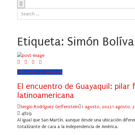
Etiqueta:
Simón Bolíva
Editoriales y Opiniones
El encuentro de Guayaquil: pilar 
latinoamericana
Author
Posted
Sergio Rodríguez Gelfenstein
1 agosto, 2022
1 agosto, 
on
4829
Al igual que San Martín, aunque desde una ubicación difere
totalizante de cara a la independencia de América.