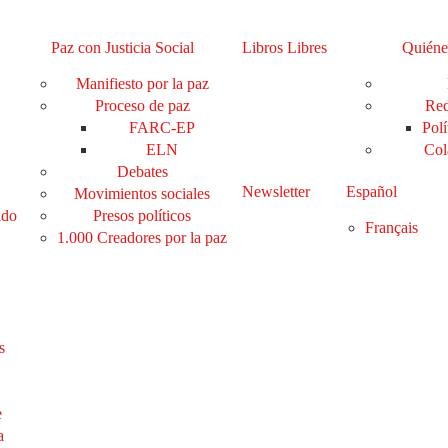
Paz con Justicia Social
Libros Libres
Quiéne
Manifiesto por la paz
Proceso de paz
Red
FARC-EP
Polí
ELN
Col
Debates
Newsletter
Español
Movimientos sociales
ado
Presos políticos
Français
1.000 Creadores por la paz
s
e
a