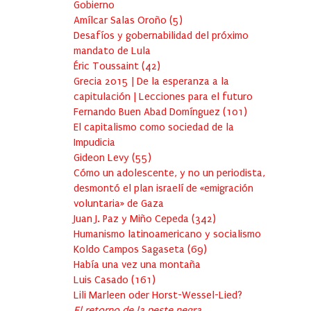
Gobierno
Amílcar Salas Oroño
(
5
)
Desafíos y gobernabilidad del próximo
mandato de Lula
Éric Toussaint
(
42
)
Grecia 2015 | De la esperanza a la
capitulación | Lecciones para el futuro
Fernando Buen Abad Domínguez
(
101
)
El capitalismo como sociedad de la
Impudicia
Gideon Levy
(
55
)
Cómo un adolescente, y no un periodista,
desmontó el plan israelí de «emigración
voluntaria» de Gaza
Juan J. Paz y Miño Cepeda
(
342
)
Humanismo latinoamericano y socialismo
Koldo Campos Sagaseta
(
69
)
Había una vez una montaña
Luis Casado
(
161
)
Lili Marleen oder Horst-Wessel-Lied?
El retorno de la peste negra…