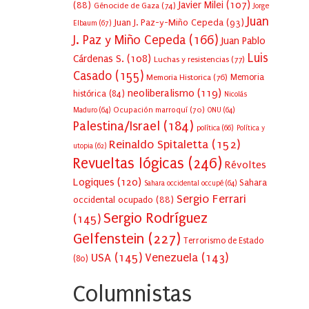
Javier Milei
(107)
(88)
Génocide de Gaza
(74)
Jorge
Juan
Juan J. Paz-y-Miño Cepeda
(93)
Elbaum
(67)
J. Paz y Miño Cepeda
(166)
Juan Pablo
Luis
Cárdenas S.
(108)
Luchas y resistencias
(77)
Casado
(155)
Memoria Historica
(76)
Memoria
neoliberalismo
(119)
histórica
(84)
Nicolás
Ocupación marroquí
(70)
Maduro
(64)
ONU
(64)
Palestina/Israel
(184)
política
(66)
Política y
Reinaldo Spitaletta
(152)
utopia
(62)
Revueltas lógicas
(246)
Révoltes
Logiques
(120)
Sahara
Sahara occidental occupé
(64)
Sergio Ferrari
occidental ocupado
(88)
Sergio Rodríguez
(145)
Gelfenstein
(227)
Terrorismo de Estado
USA
(145)
Venezuela
(143)
(80)
Columnistas