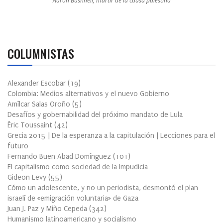
Aaron Bushnell, mártir de la causa palestina
COLUMNISTAS
Alexander Escobar
(
19
)
Colombia: Medios alternativos y el nuevo Gobierno
Amílcar Salas Oroño
(
5
)
Desafíos y gobernabilidad del próximo mandato de Lula
Éric Toussaint
(
42
)
Grecia 2015 | De la esperanza a la capitulación | Lecciones para el
futuro
Fernando Buen Abad Domínguez
(
101
)
El capitalismo como sociedad de la Impudicia
Gideon Levy
(
55
)
Cómo un adolescente, y no un periodista, desmontó el plan
israelí de «emigración voluntaria» de Gaza
Juan J. Paz y Miño Cepeda
(
342
)
Humanismo latinoamericano y socialismo