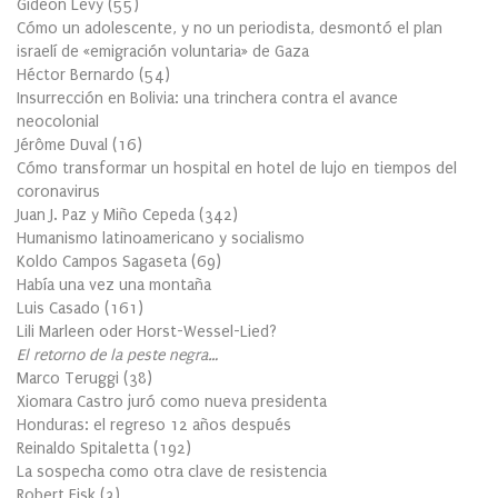
Gideon Levy
(
55
)
Cómo un adolescente, y no un periodista, desmontó el plan
israelí de «emigración voluntaria» de Gaza
Héctor Bernardo
(
54
)
Insurrección en Bolivia: una trinchera contra el avance
neocolonial
Jérôme Duval
(
16
)
Cómo transformar un hospital en hotel de lujo en tiempos del
coronavirus
Juan J. Paz y Miño Cepeda
(
342
)
Humanismo latinoamericano y socialismo
Koldo Campos Sagaseta
(
69
)
Había una vez una montaña
Luis Casado
(
161
)
Lili Marleen oder Horst-Wessel-Lied?
El retorno de la peste negra…
Marco Teruggi
(
38
)
Xiomara Castro juró como nueva presidenta
Honduras: el regreso 12 años después
Reinaldo Spitaletta
(
192
)
La sospecha como otra clave de resistencia
Robert Fisk
(
3
)