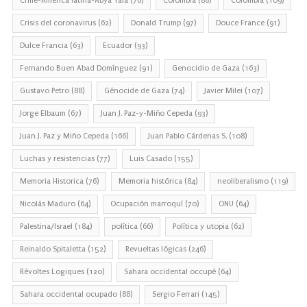
Chile-America latina-Abya Yala
(76)
Colombia
(88)
Colombia
(109)
Crisis del coronavirus
(62)
Donald Trump
(97)
Douce France
(91)
Dulce Francia
(63)
Ecuador
(93)
Fernando Buen Abad Domínguez
(91)
Genocidio de Gaza
(163)
Gustavo Petro
(88)
Génocide de Gaza
(74)
Javier Milei
(107)
Jorge Elbaum
(67)
Juan J. Paz-y-Miño Cepeda
(93)
Juan J. Paz y Miño Cepeda
(166)
Juan Pablo Cárdenas S.
(108)
Luchas y resistencias
(77)
Luis Casado
(155)
Memoria Historica
(76)
Memoria histórica
(84)
neoliberalismo
(119)
Nicolás Maduro
(64)
Ocupación marroquí
(70)
ONU
(64)
Palestina/Israel
(184)
política
(66)
Política y utopia
(62)
Reinaldo Spitaletta
(152)
Revueltas lógicas
(246)
Révoltes Logiques
(120)
Sahara occidental occupé
(64)
Sahara occidental ocupado
(88)
Sergio Ferrari
(145)