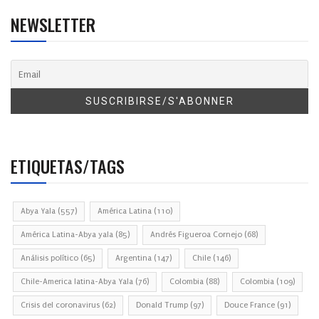
NEWSLETTER
ETIQUETAS/TAGS
Abya Yala
(557)
América Latina
(110)
América Latina-Abya yala
(85)
Andrés Figueroa Cornejo
(68)
Análisis político
(65)
Argentina
(147)
Chile
(146)
Chile-America latina-Abya Yala
(76)
Colombia
(88)
Colombia
(109)
Crisis del coronavirus
(62)
Donald Trump
(97)
Douce France
(91)