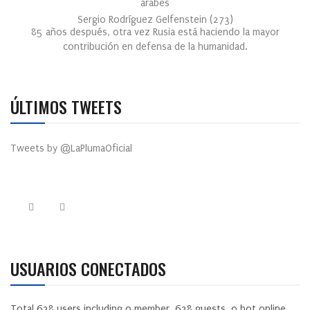
árabes
Sergio Rodríguez Gelfenstein
(
273
)
85 años después, otra vez Rusia está haciendo la mayor
contribución en defensa de la humanidad.
ÚLTIMOS TWEETS
Tweets by @LaPlumaOficial
USUARIOS CONECTADOS
Total
628
users including
0
member,
628
guests,
0
bot online