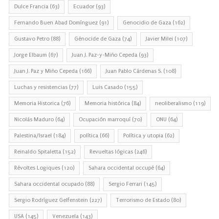
Dulce Francia
(63)
Ecuador
(93)
Fernando Buen Abad Domínguez
(91)
Genocidio de Gaza
(162)
Gustavo Petro
(88)
Génocide de Gaza
(74)
Javier Milei
(107)
Jorge Elbaum
(67)
Juan J. Paz-y-Miño Cepeda
(93)
Juan J. Paz y Miño Cepeda
(166)
Juan Pablo Cárdenas S.
(108)
Luchas y resistencias
(77)
Luis Casado
(155)
Memoria Historica
(76)
Memoria histórica
(84)
neoliberalismo
(119)
Nicolás Maduro
(64)
Ocupación marroquí
(70)
ONU
(64)
Palestina/Israel
(184)
política
(66)
Política y utopia
(62)
Reinaldo Spitaletta
(152)
Revueltas lógicas
(246)
Révoltes Logiques
(120)
Sahara occidental occupé
(64)
Sahara occidental ocupado
(88)
Sergio Ferrari
(145)
Sergio Rodríguez Gelfenstein
(227)
Terrorismo de Estado
(80)
USA
(145)
Venezuela
(143)