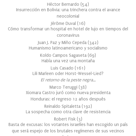
Héctor Bernardo
(
54
)
Insurrección en Bolivia: una trinchera contra el avance
neocolonial
Jérôme Duval
(
16
)
Cómo transformar un hospital en hotel de lujo en tiempos del
coronavirus
Juan J. Paz y Miño Cepeda
(
342
)
Humanismo latinoamericano y socialismo
Koldo Campos Sagaseta
(
69
)
Había una vez una montaña
Luis Casado
(
161
)
Lili Marleen oder Horst-Wessel-Lied?
El retorno de la peste negra…
Marco Teruggi
(
38
)
Xiomara Castro juró como nueva presidenta
Honduras: el regreso 12 años después
Reinaldo Spitaletta
(
192
)
La sospecha como otra clave de resistencia
Robert Fisk
(
3
)
Basta de excusas: los votantes israelíes han escogido un país
que será espejo de los brutales regímenes de sus vecinos