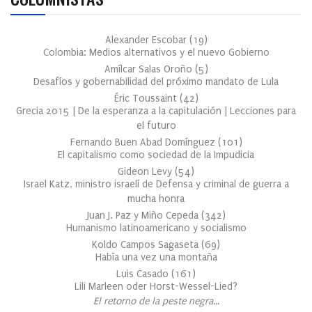
Alexander Escobar
(
19
)
Colombia: Medios alternativos y el nuevo Gobierno
Amílcar Salas Oroño
(
5
)
Desafíos y gobernabilidad del próximo mandato de Lula
Éric Toussaint
(
42
)
Grecia 2015 | De la esperanza a la capitulación | Lecciones para
el futuro
Fernando Buen Abad Domínguez
(
101
)
El capitalismo como sociedad de la Impudicia
Gideon Levy
(
54
)
Israel Katz, ministro israelí de Defensa y criminal de guerra a
mucha honra
Juan J. Paz y Miño Cepeda
(
342
)
Humanismo latinoamericano y socialismo
Koldo Campos Sagaseta
(
69
)
Había una vez una montaña
Luis Casado
(
161
)
Lili Marleen oder Horst-Wessel-Lied?
El retorno de la peste negra…