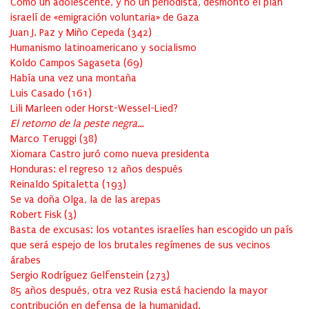
Cómo un adolescente, y no un periodista, desmontó el plan
israelí de «emigración voluntaria» de Gaza
Juan J. Paz y Miño Cepeda
(
342
)
Humanismo latinoamericano y socialismo
Koldo Campos Sagaseta
(
69
)
Había una vez una montaña
Luis Casado
(
161
)
Lili Marleen oder Horst-Wessel-Lied?
El retorno de la peste negra…
Marco Teruggi
(
38
)
Xiomara Castro juró como nueva presidenta
Honduras: el regreso 12 años después
Reinaldo Spitaletta
(
193
)
Se va doña Olga, la de las arepas
Robert Fisk
(
3
)
Basta de excusas: los votantes israelíes han escogido un país
que será espejo de los brutales regímenes de sus vecinos
árabes
Sergio Rodríguez Gelfenstein
(
273
)
85 años después, otra vez Rusia está haciendo la mayor
contribución en defensa de la humanidad.