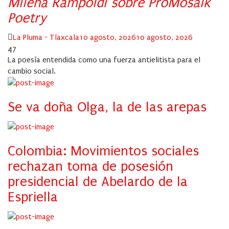
Milena Rampoldi sobre ProMosaik
Poetry
Author
Posted
La Pluma - Tlaxcala
10 agosto, 2026
10 agosto, 2026
on
47
La poesía entendida como una fuerza antielitista para el
cambio social.
Se va doña Olga, la de las arepas
Colombia: Movimientos sociales
rechazan toma de posesión
presidencial de Abelardo de la
Espriella