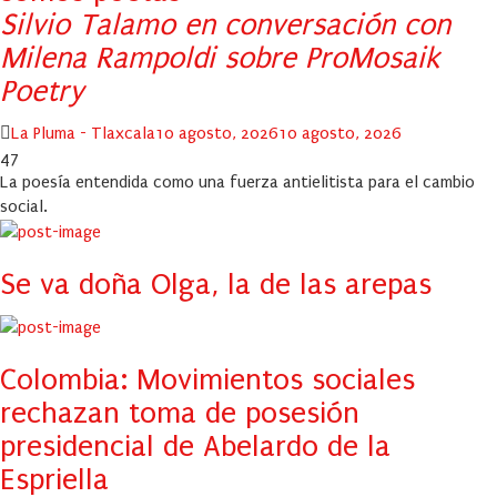
Silvio Talamo en conversación con
Milena Rampoldi sobre ProMosaik
Poetry
Author
Posted
La Pluma - Tlaxcala
10 agosto, 2026
10 agosto, 2026
on
47
La poesía entendida como una fuerza antielitista para el cambio
social.
Se va doña Olga, la de las arepas
Colombia: Movimientos sociales
rechazan toma de posesión
presidencial de Abelardo de la
Espriella