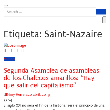
Etiqueta:
Saint-Nazaire
Mundo
Segunda Asamblea de asambleas
de los Chalecos amarillos: “Hay
que salir del capitalismo”
Author
Posted
Rémy Herrera
20 abril, 2019
on
3264
El siglo XXI no será el fin de la historia; será el principio de una