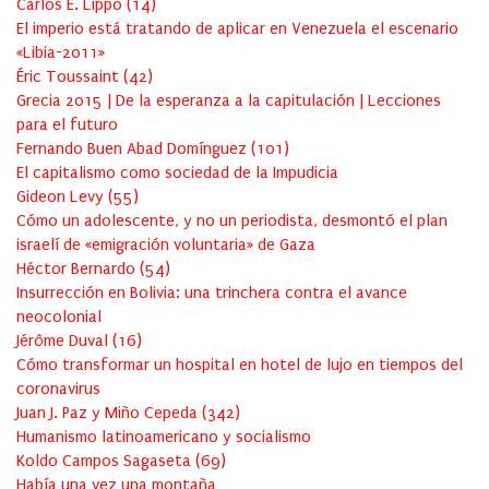
Carlos E. Lippo
(
14
)
El imperio está tratando de aplicar en Venezuela el escenario
«Libia-2011»
Éric Toussaint
(
42
)
Grecia 2015 | De la esperanza a la capitulación | Lecciones
para el futuro
Fernando Buen Abad Domínguez
(
101
)
El capitalismo como sociedad de la Impudicia
Gideon Levy
(
55
)
Cómo un adolescente, y no un periodista, desmontó el plan
israelí de «emigración voluntaria» de Gaza
Héctor Bernardo
(
54
)
Insurrección en Bolivia: una trinchera contra el avance
neocolonial
Jérôme Duval
(
16
)
Cómo transformar un hospital en hotel de lujo en tiempos del
coronavirus
Juan J. Paz y Miño Cepeda
(
342
)
Humanismo latinoamericano y socialismo
Koldo Campos Sagaseta
(
69
)
Había una vez una montaña