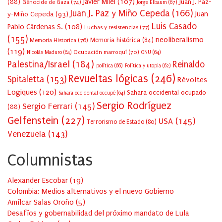
Javier Milei
(107)
(88)
Juan J. Paz-
Génocide de Gaza
(74)
Jorge Elbaum
(67)
Juan J. Paz y Miño Cepeda
(166)
Juan
y-Miño Cepeda
(93)
Luis Casado
Pablo Cárdenas S.
(108)
Luchas y resistencias
(77)
(155)
neoliberalismo
Memoria Historica
(76)
Memoria histórica
(84)
(119)
Ocupación marroquí
(70)
Nicolás Maduro
(64)
ONU
(64)
Palestina/Israel
(184)
Reinaldo
política
(66)
Política y utopia
(62)
Revueltas lógicas
(246)
Spitaletta
(153)
Révoltes
Logiques
(120)
Sahara occidental ocupado
Sahara occidental occupé
(64)
Sergio Rodríguez
Sergio Ferrari
(145)
(88)
Gelfenstein
(227)
USA
(145)
Terrorismo de Estado
(80)
Venezuela
(143)
Columnistas
Alexander Escobar
(
19
)
Colombia: Medios alternativos y el nuevo Gobierno
Amílcar Salas Oroño
(
5
)
Desafíos y gobernabilidad del próximo mandato de Lula