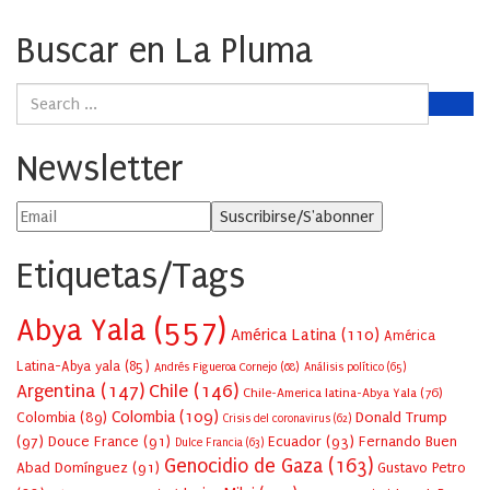
Buscar en La Pluma
Newsletter
Etiquetas/Tags
Abya Yala
(557)
América Latina
(110)
América
Latina-Abya yala
(85)
Andrés Figueroa Cornejo
(68)
Análisis político
(65)
Argentina
(147)
Chile
(146)
Chile-America latina-Abya Yala
(76)
Colombia
(109)
Colombia
(89)
Donald Trump
Crisis del coronavirus
(62)
(97)
Douce France
(91)
Ecuador
(93)
Fernando Buen
Dulce Francia
(63)
Genocidio de Gaza
(163)
Abad Domínguez
(91)
Gustavo Petro