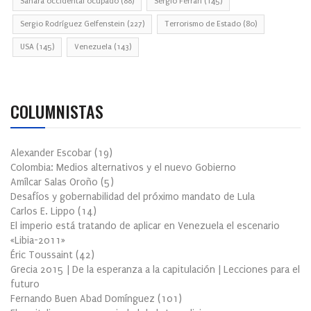
Sahara occidental ocupado
(88)
Sergio Ferrari
(145)
Sergio Rodríguez Gelfenstein
(227)
Terrorismo de Estado
(80)
USA
(145)
Venezuela
(143)
COLUMNISTAS
Alexander Escobar
(
19
)
Colombia: Medios alternativos y el nuevo Gobierno
Amílcar Salas Oroño
(
5
)
Desafíos y gobernabilidad del próximo mandato de Lula
Carlos E. Lippo
(
14
)
El imperio está tratando de aplicar en Venezuela el escenario
«Libia-2011»
Éric Toussaint
(
42
)
Grecia 2015 | De la esperanza a la capitulación | Lecciones para el
futuro
Fernando Buen Abad Domínguez
(
101
)