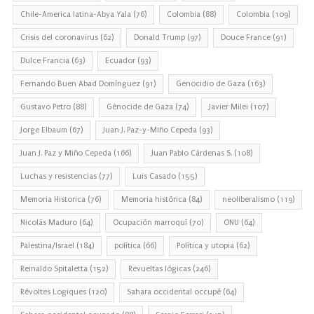
Chile-America latina-Abya Yala
(76)
Colombia
(88)
Colombia
(109)
Crisis del coronavirus
(62)
Donald Trump
(97)
Douce France
(91)
Dulce Francia
(63)
Ecuador
(93)
Fernando Buen Abad Domínguez
(91)
Genocidio de Gaza
(163)
Gustavo Petro
(88)
Génocide de Gaza
(74)
Javier Milei
(107)
Jorge Elbaum
(67)
Juan J. Paz-y-Miño Cepeda
(93)
Juan J. Paz y Miño Cepeda
(166)
Juan Pablo Cárdenas S.
(108)
Luchas y resistencias
(77)
Luis Casado
(155)
Memoria Historica
(76)
Memoria histórica
(84)
neoliberalismo
(119)
Nicolás Maduro
(64)
Ocupación marroquí
(70)
ONU
(64)
Palestina/Israel
(184)
política
(66)
Política y utopia
(62)
Reinaldo Spitaletta
(152)
Revueltas lógicas
(246)
Révoltes Logiques
(120)
Sahara occidental occupé
(64)