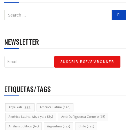
NEWSLETTER
ETIQUETAS/TAGS
Abya Yala
(557)
América Latina
(110)
América Latina-Abya yala
(85)
Andrés Figueroa Cornejo
(68)
Análisis político
(65)
Argentina
(147)
Chile
(146)