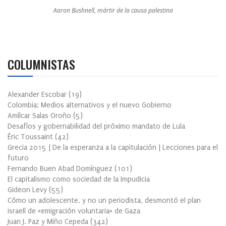
Aaron Bushnell, mártir de la causa palestina
COLUMNISTAS
Alexander Escobar
(
19
)
Colombia: Medios alternativos y el nuevo Gobierno
Amílcar Salas Oroño
(
5
)
Desafíos y gobernabilidad del próximo mandato de Lula
Éric Toussaint
(
42
)
Grecia 2015 | De la esperanza a la capitulación | Lecciones para el
futuro
Fernando Buen Abad Domínguez
(
101
)
El capitalismo como sociedad de la Impudicia
Gideon Levy
(
55
)
Cómo un adolescente, y no un periodista, desmontó el plan
israelí de «emigración voluntaria» de Gaza
Juan J. Paz y Miño Cepeda
(
342
)