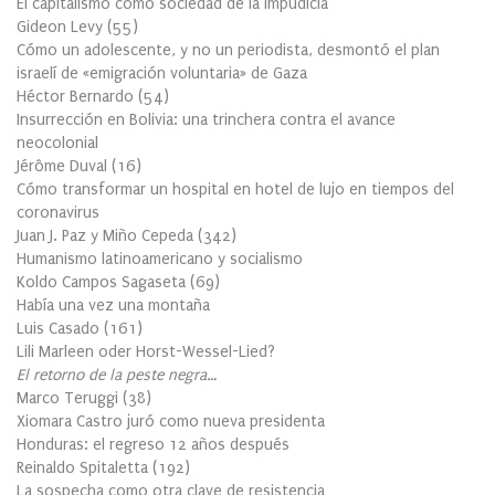
El capitalismo como sociedad de la Impudicia
Gideon Levy
(
55
)
Cómo un adolescente, y no un periodista, desmontó el plan
israelí de «emigración voluntaria» de Gaza
Héctor Bernardo
(
54
)
Insurrección en Bolivia: una trinchera contra el avance
neocolonial
Jérôme Duval
(
16
)
Cómo transformar un hospital en hotel de lujo en tiempos del
coronavirus
Juan J. Paz y Miño Cepeda
(
342
)
Humanismo latinoamericano y socialismo
Koldo Campos Sagaseta
(
69
)
Había una vez una montaña
Luis Casado
(
161
)
Lili Marleen oder Horst-Wessel-Lied?
El retorno de la peste negra…
Marco Teruggi
(
38
)
Xiomara Castro juró como nueva presidenta
Honduras: el regreso 12 años después
Reinaldo Spitaletta
(
192
)
La sospecha como otra clave de resistencia