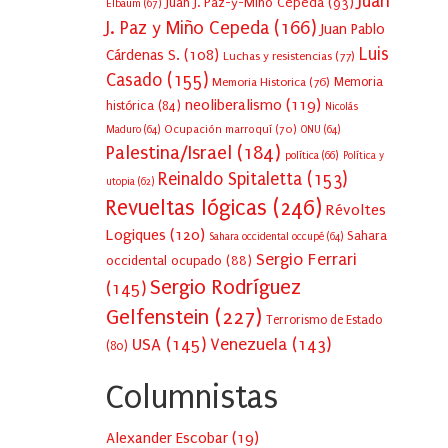
Juan
Juan J. Paz-y-Miño Cepeda
(93)
Elbaum
(67)
J. Paz y Miño Cepeda
(166)
Juan Pablo
Luis
Cárdenas S.
(108)
Luchas y resistencias
(77)
Casado
(155)
Memoria Historica
(76)
Memoria
neoliberalismo
(119)
histórica
(84)
Nicolás
Ocupación marroquí
(70)
Maduro
(64)
ONU
(64)
Palestina/Israel
(184)
política
(66)
Política y
Reinaldo Spitaletta
(153)
utopia
(62)
Revueltas lógicas
(246)
Révoltes
Logiques
(120)
Sahara
Sahara occidental occupé
(64)
Sergio Ferrari
occidental ocupado
(88)
Sergio Rodríguez
(145)
Gelfenstein
(227)
Terrorismo de Estado
USA
(145)
Venezuela
(143)
(80)
Columnistas
Alexander Escobar
(
19
)