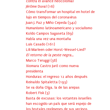
contra el avance neocolonial
Jérôme Duval
(
16
)
Cómo transformar un hospital en hotel de
lujo en tiempos del coronavirus
Juan J. Paz y Miño Cepeda
(
342
)
Humanismo latinoamericano y socialismo
Koldo Campos Sagaseta
(
69
)
Había una vez una montaña
Luis Casado
(
161
)
Lili Marleen oder Horst-Wessel-Lied?
El retorno de la peste negra…
Marco Teruggi
(
38
)
Xiomara Castro juró como nueva
presidenta
Honduras: el regreso 12 años después
Reinaldo Spitaletta
(
193
)
Se va doña Olga, la de las arepas
Robert Fisk
(
3
)
Basta de excusas: los votantes israelíes
han escogido un país que será espejo de
los brutales regímenes de sus vecinos