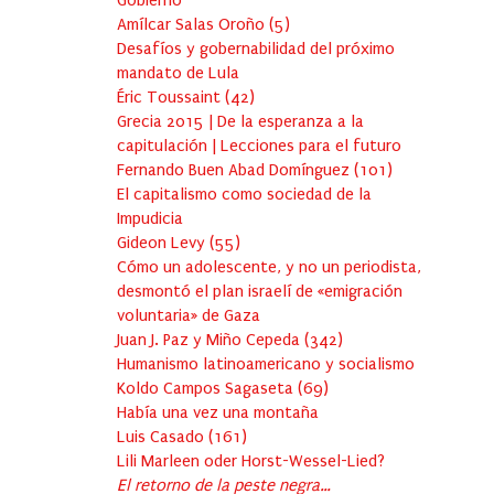
Gobierno
Amílcar Salas Oroño
(
5
)
Desafíos y gobernabilidad del próximo
mandato de Lula
Éric Toussaint
(
42
)
Grecia 2015 | De la esperanza a la
capitulación | Lecciones para el futuro
Fernando Buen Abad Domínguez
(
101
)
El capitalismo como sociedad de la
Impudicia
Gideon Levy
(
55
)
Cómo un adolescente, y no un periodista,
desmontó el plan israelí de «emigración
voluntaria» de Gaza
Juan J. Paz y Miño Cepeda
(
342
)
Humanismo latinoamericano y socialismo
Koldo Campos Sagaseta
(
69
)
Había una vez una montaña
Luis Casado
(
161
)
Lili Marleen oder Horst-Wessel-Lied?
El retorno de la peste negra…