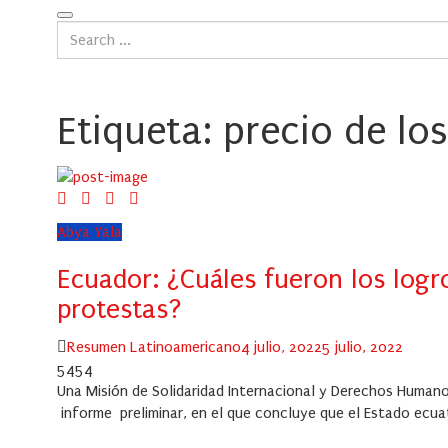
Etiqueta:
precio de lo
Abya Yala
Ecuador: ¿Cuáles fueron los logr
protestas?
Author
Posted
Resumen Latinoamericano
4 julio, 2022
5 julio, 2022
on
5454
Una Misión de Solidaridad Internacional y Derechos Human
informe preliminar, en el que concluye que el Estado ecuat