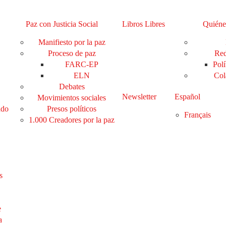
Paz con Justicia Social
Libros Libres
Quiéne
Manifiesto por la paz
Proceso de paz
Red
FARC-EP
Polí
ELN
Col
Debates
Newsletter
Español
Movimientos sociales
ado
Presos políticos
Français
1.000 Creadores por la paz
s
e
a