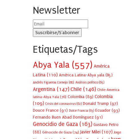
Newsletter
Etiquetas/Tags
Abya Yala
(557)
América
Latina
(110)
América Latina-Abya yala
(85)
Andrés Figueroa Cornejo
(68)
Análisis político
(65)
Argentina
(147)
Chile
(146)
Chile-America
Colombia
Colombia
(89)
latina-Abya Yala
(76)
(109)
Donald Trump
(97)
Crisis del coronavirus
(62)
Douce France
(91)
Ecuador
(93)
Dulce Francia
(63)
Fernando Buen Abad Domínguez
(91)
Genocidio de Gaza
(163)
Gustavo Petro
Javier Milei
(107)
(88)
Génocide de Gaza
(74)
Jorge