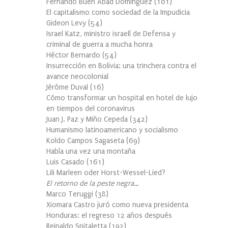
Fernando Buen Abad Domínguez
(
101
)
El capitalismo como sociedad de la Impudicia
Gideon Levy
(
54
)
Israel Katz, ministro israelí de Defensa y
criminal de guerra a mucha honra
Héctor Bernardo
(
54
)
Insurrección en Bolivia: una trinchera contra el
avance neocolonial
Jérôme Duval
(
16
)
Cómo transformar un hospital en hotel de lujo
en tiempos del coronavirus
Juan J. Paz y Miño Cepeda
(
342
)
Humanismo latinoamericano y socialismo
Koldo Campos Sagaseta
(
69
)
Había una vez una montaña
Luis Casado
(
161
)
Lili Marleen oder Horst-Wessel-Lied?
El retorno de la peste negra…
Marco Teruggi
(
38
)
Xiomara Castro juró como nueva presidenta
Honduras: el regreso 12 años después
Reinaldo Spitaletta
(
192
)