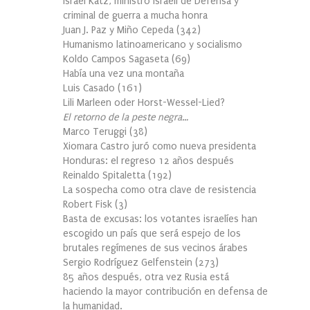
Israel Katz, ministro israelí de Defensa y
criminal de guerra a mucha honra
Juan J. Paz y Miño Cepeda
(
342
)
Humanismo latinoamericano y socialismo
Koldo Campos Sagaseta
(
69
)
Había una vez una montaña
Luis Casado
(
161
)
Lili Marleen oder Horst-Wessel-Lied?
El retorno de la peste negra…
Marco Teruggi
(
38
)
Xiomara Castro juró como nueva presidenta
Honduras: el regreso 12 años después
Reinaldo Spitaletta
(
192
)
La sospecha como otra clave de resistencia
Robert Fisk
(
3
)
Basta de excusas: los votantes israelíes han
escogido un país que será espejo de los
brutales regímenes de sus vecinos árabes
Sergio Rodríguez Gelfenstein
(
273
)
85 años después, otra vez Rusia está
haciendo la mayor contribución en defensa de
la humanidad.