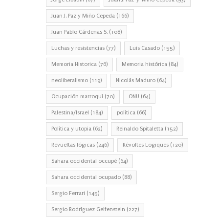
Juan J. Paz y Miño Cepeda
(166)
Juan Pablo Cárdenas S.
(108)
Luchas y resistencias
(77)
Luis Casado
(155)
Memoria Historica
(76)
Memoria histórica
(84)
neoliberalismo
(119)
Nicolás Maduro
(64)
Ocupación marroquí
(70)
ONU
(64)
Palestina/Israel
(184)
política
(66)
Política y utopia
(62)
Reinaldo Spitaletta
(152)
Revueltas lógicas
(246)
Révoltes Logiques
(120)
Sahara occidental occupé
(64)
Sahara occidental ocupado
(88)
Sergio Ferrari
(145)
Sergio Rodríguez Gelfenstein
(227)