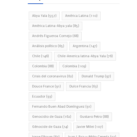
Abya Yala
(557)
América Latina
(110)
América Latina-Abya yala
(85)
Andrés Figueroa Cornejo
(68)
Análisis político
(65)
Argentina
(147)
Chile
(146)
Chile-America latina-Abya Yala
(76)
Colombia
(88)
Colombia
(109)
Crisis del coronavirus
(62)
Donald Trump
(97)
Douce France
(91)
Dulce Francia
(63)
Ecuador
(93)
Fernando Buen Abad Domínguez
(91)
Genocidio de Gaza
(162)
Gustavo Petro
(88)
Génocide de Gaza
(74)
Javier Milei
(107)
Jorge Elbaum
(67)
Juan J. Paz-y-Miño Cepeda
(93)