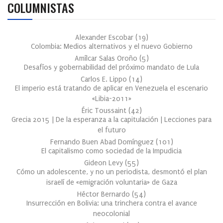
COLUMNISTAS
Alexander Escobar
(
19
)
Colombia: Medios alternativos y el nuevo Gobierno
Amílcar Salas Oroño
(
5
)
Desafíos y gobernabilidad del próximo mandato de Lula
Carlos E. Lippo
(
14
)
El imperio está tratando de aplicar en Venezuela el escenario
«Libia-2011»
Éric Toussaint
(
42
)
Grecia 2015 | De la esperanza a la capitulación | Lecciones para
el futuro
Fernando Buen Abad Domínguez
(
101
)
El capitalismo como sociedad de la Impudicia
Gideon Levy
(
55
)
Cómo un adolescente, y no un periodista, desmontó el plan
israelí de «emigración voluntaria» de Gaza
Héctor Bernardo
(
54
)
Insurrección en Bolivia: una trinchera contra el avance
neocolonial