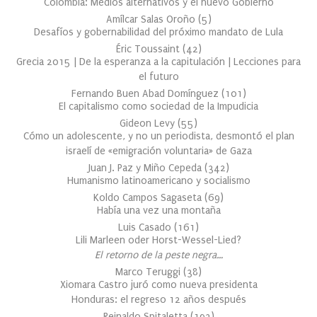
Colombia: Medios alternativos y el nuevo Gobierno
Amílcar Salas Oroño
(
5
)
Desafíos y gobernabilidad del próximo mandato de Lula
Éric Toussaint
(
42
)
Grecia 2015 | De la esperanza a la capitulación | Lecciones para
el futuro
Fernando Buen Abad Domínguez
(
101
)
El capitalismo como sociedad de la Impudicia
Gideon Levy
(
55
)
Cómo un adolescente, y no un periodista, desmontó el plan
israelí de «emigración voluntaria» de Gaza
Juan J. Paz y Miño Cepeda
(
342
)
Humanismo latinoamericano y socialismo
Koldo Campos Sagaseta
(
69
)
Había una vez una montaña
Luis Casado
(
161
)
Lili Marleen oder Horst-Wessel-Lied?
El retorno de la peste negra…
Marco Teruggi
(
38
)
Xiomara Castro juró como nueva presidenta
Honduras: el regreso 12 años después
Reinaldo Spitaletta
(
193
)