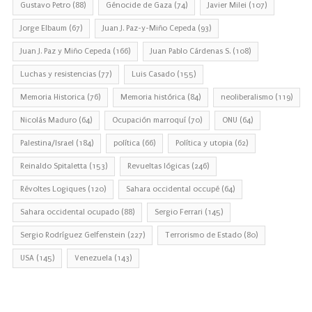
Gustavo Petro
(88)
Génocide de Gaza
(74)
Javier Milei
(107)
Jorge Elbaum
(67)
Juan J. Paz-y-Miño Cepeda
(93)
Juan J. Paz y Miño Cepeda
(166)
Juan Pablo Cárdenas S.
(108)
Luchas y resistencias
(77)
Luis Casado
(155)
Memoria Historica
(76)
Memoria histórica
(84)
neoliberalismo
(119)
Nicolás Maduro
(64)
Ocupación marroquí
(70)
ONU
(64)
Palestina/Israel
(184)
política
(66)
Política y utopia
(62)
Reinaldo Spitaletta
(153)
Revueltas lógicas
(246)
Révoltes Logiques
(120)
Sahara occidental occupé
(64)
Sahara occidental ocupado
(88)
Sergio Ferrari
(145)
Sergio Rodríguez Gelfenstein
(227)
Terrorismo de Estado
(80)
USA
(145)
Venezuela
(143)