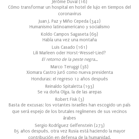
Jérôme Duval
(
16
)
Cómo transformar un hospital en hotel de lujo en tiempos del
coronavirus
Juan J. Paz y Miño Cepeda
(
342
)
Humanismo latinoamericano y socialismo
Koldo Campos Sagaseta
(
69
)
Había una vez una montaña
Luis Casado
(
161
)
Lili Marleen oder Horst-Wessel-Lied?
El retorno de la peste negra…
Marco Teruggi
(
38
)
Xiomara Castro juró como nueva presidenta
Honduras: el regreso 12 años después
Reinaldo Spitaletta
(
193
)
Se va doña Olga, la de las arepas
Robert Fisk
(
3
)
Basta de excusas: los votantes israelíes han escogido un país
que será espejo de los brutales regímenes de sus vecinos
árabes
Sergio Rodríguez Gelfenstein
(
273
)
85 años después, otra vez Rusia está haciendo la mayor
contribución en defensa de la humanidad.