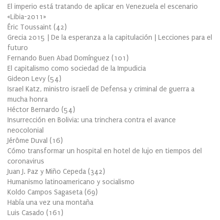
El imperio está tratando de aplicar en Venezuela el escenario
«Libia-2011»
Éric Toussaint
(
42
)
Grecia 2015 | De la esperanza a la capitulación | Lecciones para el
futuro
Fernando Buen Abad Domínguez
(
101
)
El capitalismo como sociedad de la Impudicia
Gideon Levy
(
54
)
Israel Katz, ministro israelí de Defensa y criminal de guerra a
mucha honra
Héctor Bernardo
(
54
)
Insurrección en Bolivia: una trinchera contra el avance
neocolonial
Jérôme Duval
(
16
)
Cómo transformar un hospital en hotel de lujo en tiempos del
coronavirus
Juan J. Paz y Miño Cepeda
(
342
)
Humanismo latinoamericano y socialismo
Koldo Campos Sagaseta
(
69
)
Había una vez una montaña
Luis Casado
(
161
)