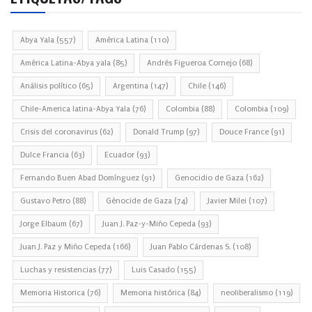
Abya Yala
(557)
América Latina
(110)
América Latina-Abya yala
(85)
Andrés Figueroa Cornejo
(68)
Análisis político
(65)
Argentina
(147)
Chile
(146)
Chile-America latina-Abya Yala
(76)
Colombia
(88)
Colombia
(109)
Crisis del coronavirus
(62)
Donald Trump
(97)
Douce France
(91)
Dulce Francia
(63)
Ecuador
(93)
Fernando Buen Abad Domínguez
(91)
Genocidio de Gaza
(162)
Gustavo Petro
(88)
Génocide de Gaza
(74)
Javier Milei
(107)
Jorge Elbaum
(67)
Juan J. Paz-y-Miño Cepeda
(93)
Juan J. Paz y Miño Cepeda
(166)
Juan Pablo Cárdenas S.
(108)
Luchas y resistencias
(77)
Luis Casado
(155)
Memoria Historica
(76)
Memoria histórica
(84)
neoliberalismo
(119)