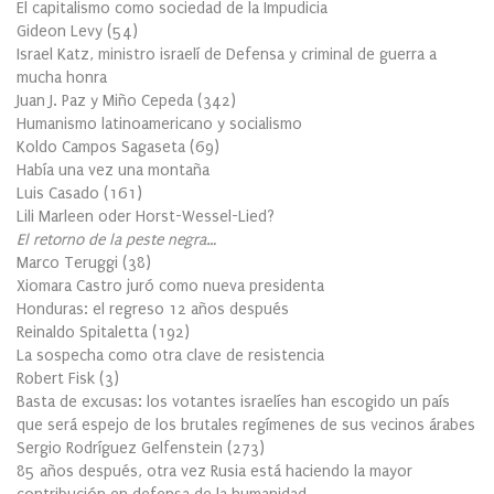
El capitalismo como sociedad de la Impudicia
Gideon Levy
(
54
)
Israel Katz, ministro israelí de Defensa y criminal de guerra a
mucha honra
Juan J. Paz y Miño Cepeda
(
342
)
Humanismo latinoamericano y socialismo
Koldo Campos Sagaseta
(
69
)
Había una vez una montaña
Luis Casado
(
161
)
Lili Marleen oder Horst-Wessel-Lied?
El retorno de la peste negra…
Marco Teruggi
(
38
)
Xiomara Castro juró como nueva presidenta
Honduras: el regreso 12 años después
Reinaldo Spitaletta
(
192
)
La sospecha como otra clave de resistencia
Robert Fisk
(
3
)
Basta de excusas: los votantes israelíes han escogido un país
que será espejo de los brutales regímenes de sus vecinos árabes
Sergio Rodríguez Gelfenstein
(
273
)
85 años después, otra vez Rusia está haciendo la mayor