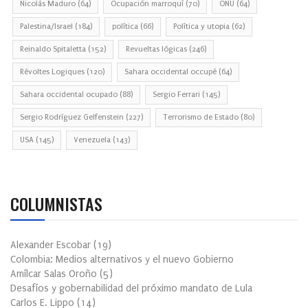
Nicolás Maduro
(64)
Ocupación marroquí
(70)
ONU
(64)
Palestina/Israel
(184)
política
(66)
Política y utopia
(62)
Reinaldo Spitaletta
(152)
Revueltas lógicas
(246)
Révoltes Logiques
(120)
Sahara occidental occupé
(64)
Sahara occidental ocupado
(88)
Sergio Ferrari
(145)
Sergio Rodríguez Gelfenstein
(227)
Terrorismo de Estado
(80)
USA
(145)
Venezuela
(143)
COLUMNISTAS
Alexander Escobar
(
19
)
Colombia: Medios alternativos y el nuevo Gobierno
Amílcar Salas Oroño
(
5
)
Desafíos y gobernabilidad del próximo mandato de Lula
Carlos E. Lippo
(
14
)