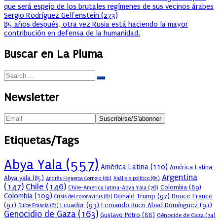
que será espejo de los brutales regímenes de sus vecinos árabes
Sergio Rodríguez Gelfenstein
(
273
)
85 años después, otra vez Rusia está haciendo la mayor
contribución en defensa de la humanidad.
Buscar en La Pluma
Newsletter
Etiquetas/Tags
Abya Yala
(557)
América Latina
(110)
América Latina-
Argentina
Abya yala
(85)
Andrés Figueroa Cornejo
(68)
Análisis político
(65)
(147)
Chile
(146)
Colombia
(89)
Chile-America latina-Abya Yala
(76)
Colombia
(109)
Donald Trump
(97)
Douce France
Crisis del coronavirus
(62)
(91)
Ecuador
(93)
Fernando Buen Abad Domínguez
(91)
Dulce Francia
(63)
Genocidio de Gaza
(163)
Gustavo Petro
(88)
Génocide de Gaza
(74)