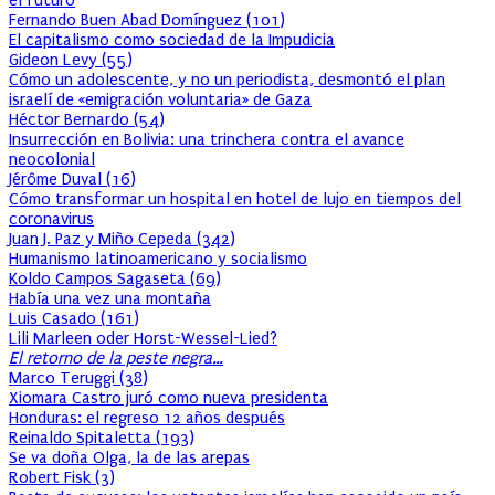
el futuro
Fernando Buen Abad Domínguez
(
101
)
El capitalismo como sociedad de la Impudicia
Gideon Levy
(
55
)
Cómo un adolescente, y no un periodista, desmontó el plan
israelí de «emigración voluntaria» de Gaza
Héctor Bernardo
(
54
)
Insurrección en Bolivia: una trinchera contra el avance
neocolonial
Jérôme Duval
(
16
)
Cómo transformar un hospital en hotel de lujo en tiempos del
coronavirus
Juan J. Paz y Miño Cepeda
(
342
)
Humanismo latinoamericano y socialismo
Koldo Campos Sagaseta
(
69
)
Había una vez una montaña
Luis Casado
(
161
)
Lili Marleen oder Horst-Wessel-Lied?
El retorno de la peste negra…
Marco Teruggi
(
38
)
Xiomara Castro juró como nueva presidenta
Honduras: el regreso 12 años después
Reinaldo Spitaletta
(
193
)
Se va doña Olga, la de las arepas
Robert Fisk
(
3
)