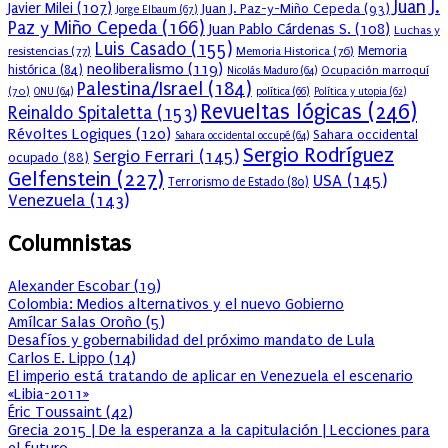
Juan J.
Javier Milei
(107)
Juan J. Paz-y-Miño Cepeda
(93)
Jorge Elbaum
(67)
Paz y Miño Cepeda
(166)
Juan Pablo Cárdenas S.
(108)
Luchas y
Luis Casado
(155)
resistencias
(77)
Memoria Historica
(76)
Memoria
neoliberalismo
(119)
histórica
(84)
Ocupación marroquí
Nicolás Maduro
(64)
Palestina/Israel
(184)
(70)
política
(66)
ONU
(64)
Política y utopia
(62)
Revueltas lógicas
(246)
Reinaldo Spitaletta
(153)
Révoltes Logiques
(120)
Sahara occidental
Sahara occidental occupé
(64)
Sergio Rodríguez
Sergio Ferrari
(145)
ocupado
(88)
Gelfenstein
(227)
USA
(145)
Terrorismo de Estado
(80)
Venezuela
(143)
Columnistas
Alexander Escobar
(
19
)
Colombia: Medios alternativos y el nuevo Gobierno
Amílcar Salas Oroño
(
5
)
Desafíos y gobernabilidad del próximo mandato de Lula
Carlos E. Lippo
(
14
)
El imperio está tratando de aplicar en Venezuela el escenario
«Libia-2011»
Éric Toussaint
(
42
)
Grecia 2015 | De la esperanza a la capitulación | Lecciones para