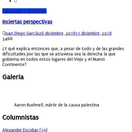
Editoriales y Opiniones
Inciertas perspectivas
Author
Posted
Juan Diego García
26 diciembre, 2018
31 diciembre, 2018
on
3466
¿Y qué explica entonces que, a pesar de todo y de las grandes
dificultades por las que se atraviesa sea la derecha la que
gobierna en todos estos lugares del Viejo y el Nuevo
Continente?
Galeria
Aaron Bushnell, mártir de la causa palestina
Columnistas
Alexander Escobar
(
19
)