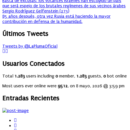
Basta de excusas: los votantes israelíes han escogido un país
que será espejo de los brutales regímenes de sus vecinos árabes
Sergio Rodríguez Gelfenstein
(
273
)
85 años después, otra vez Rusia está haciendo la mayor
contribución en defensa de la humanidad.
Últimos Tweets
Tweets by @LaPlumaOficial
Usuarios Conectados
Total
1.283
users including
0
member,
1.283
guests,
0
bot online
Most users ever online were
9512
, on 8 mayo, 2026 @ 3:59 pm
Entradas Recientes