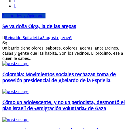
Editoriales y Opiniones
Se va doña Olga, la de las arepas
Author
Posted
Reinaldo Spitaletta
8 agosto, 2026
on
63
Un barrio tiene olores, sabores, colores, aceras, antejardines,
casas y gente que las habita. Son los vecinos. El próximo, ese a
quien le sabés...
Colombia: Movimientos sociales rechazan toma de
posesión presidencial de Abelardo de la Espriella
Cómo un adolescente, y no un periodista, desmontó el
plan israelí de «emigración voluntaria» de Gaza