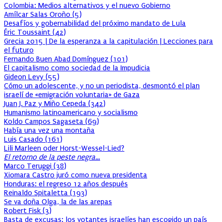
Colombia: Medios alternativos y el nuevo Gobierno
Amílcar Salas Oroño
(
5
)
Desafíos y gobernabilidad del próximo mandato de Lula
Éric Toussaint
(
42
)
Grecia 2015 | De la esperanza a la capitulación | Lecciones para
el futuro
Fernando Buen Abad Domínguez
(
101
)
El capitalismo como sociedad de la Impudicia
Gideon Levy
(
55
)
Cómo un adolescente, y no un periodista, desmontó el plan
israelí de «emigración voluntaria» de Gaza
Juan J. Paz y Miño Cepeda
(
342
)
Humanismo latinoamericano y socialismo
Koldo Campos Sagaseta
(
69
)
Había una vez una montaña
Luis Casado
(
161
)
Lili Marleen oder Horst-Wessel-Lied?
El retorno de la peste negra…
Marco Teruggi
(
38
)
Xiomara Castro juró como nueva presidenta
Honduras: el regreso 12 años después
Reinaldo Spitaletta
(
193
)
Se va doña Olga, la de las arepas
Robert Fisk
(
3
)
Basta de excusas: los votantes israelíes han escogido un país