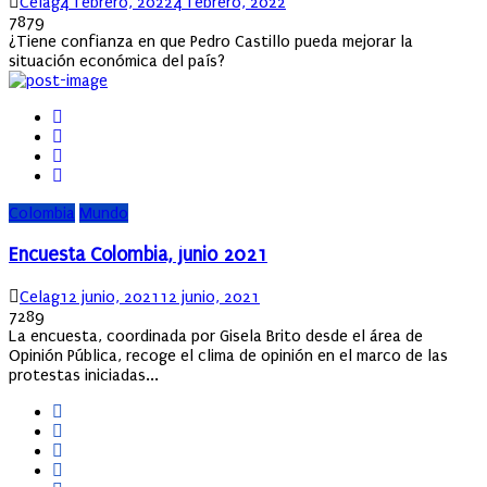
Author
Posted
Celag
4 febrero, 2022
4 febrero, 2022
on
7879
¿Tiene confianza en que Pedro Castillo pueda mejorar la
situación económica del país?
Colombia
Mundo
Encuesta Colombia, junio 2021
Author
Posted
Celag
12 junio, 2021
12 junio, 2021
on
7289
La encuesta, coordinada por Gisela Brito desde el área de
Opinión Pública, recoge el clima de opinión en el marco de las
protestas iniciadas...