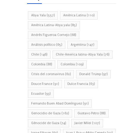
Abya Yala
(557)
América Latina
(110)
América Latina-Abya yala
(85)
Andrés Figueroa Cornejo
(68)
Análisis político
(65)
Argentina
(147)
Chile
(146)
Chile-America latina-Abya Yala
(76)
Colombia
(88)
Colombia
(109)
Crisis del coronavirus
(62)
Donald Trump
(97)
Douce France
(91)
Dulce Francia
(63)
Ecuador
(93)
Fernando Buen Abad Domínguez
(91)
Genocidio de Gaza
(162)
Gustavo Petro
(88)
Génocide de Gaza
(74)
Javier Milei
(107)
Jorge Elbaum
(67)
Juan J. Paz-y-Miño Cepeda
(93)