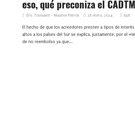
eso, qué preconiza el CADT
Éric Toussaint - Maxime Pierrot
28 enero, 2024
848
El hecho de que los acreedores presten a tipos de interé
altos a los países del Sur se explica, justamente, por el «r
de no reembolso ya que...