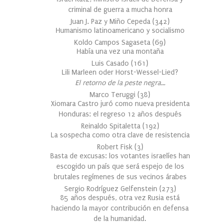
criminal de guerra a mucha honra
Juan J. Paz y Miño Cepeda
(
342
)
Humanismo latinoamericano y socialismo
Koldo Campos Sagaseta
(
69
)
Había una vez una montaña
Luis Casado
(
161
)
Lili Marleen oder Horst-Wessel-Lied?
El retorno de la peste negra…
Marco Teruggi
(
38
)
Xiomara Castro juró como nueva presidenta
Honduras: el regreso 12 años después
Reinaldo Spitaletta
(
192
)
La sospecha como otra clave de resistencia
Robert Fisk
(
3
)
Basta de excusas: los votantes israelíes han
escogido un país que será espejo de los
brutales regímenes de sus vecinos árabes
Sergio Rodríguez Gelfenstein
(
273
)
85 años después, otra vez Rusia está
haciendo la mayor contribución en defensa
de la humanidad.