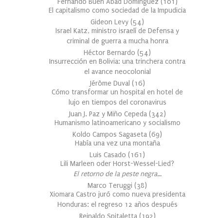
Fernando Buen Abad Domínguez
(
101
)
El capitalismo como sociedad de la Impudicia
Gideon Levy
(
54
)
Israel Katz, ministro israelí de Defensa y
criminal de guerra a mucha honra
Héctor Bernardo
(
54
)
Insurrección en Bolivia: una trinchera contra
el avance neocolonial
Jérôme Duval
(
16
)
Cómo transformar un hospital en hotel de
lujo en tiempos del coronavirus
Juan J. Paz y Miño Cepeda
(
342
)
Humanismo latinoamericano y socialismo
Koldo Campos Sagaseta
(
69
)
Había una vez una montaña
Luis Casado
(
161
)
Lili Marleen oder Horst-Wessel-Lied?
El retorno de la peste negra…
Marco Teruggi
(
38
)
Xiomara Castro juró como nueva presidenta
Honduras: el regreso 12 años después
Reinaldo Spitaletta
(
192
)