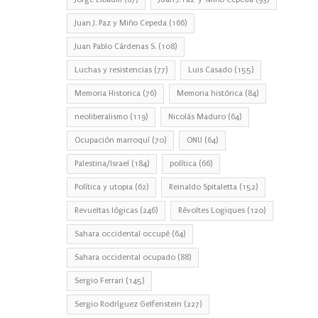
Juan J. Paz y Miño Cepeda
(166)
Juan Pablo Cárdenas S.
(108)
Luchas y resistencias
(77)
Luis Casado
(155)
Memoria Historica
(76)
Memoria histórica
(84)
neoliberalismo
(119)
Nicolás Maduro
(64)
Ocupación marroquí
(70)
ONU
(64)
Palestina/Israel
(184)
política
(66)
Política y utopia
(62)
Reinaldo Spitaletta
(152)
Revueltas lógicas
(246)
Révoltes Logiques
(120)
Sahara occidental occupé
(64)
Sahara occidental ocupado
(88)
Sergio Ferrari
(145)
Sergio Rodríguez Gelfenstein
(227)