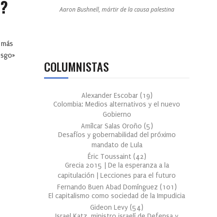
M?
Aaron Bushnell, mártir de la causa palestina
s más
iesgo»
COLUMNISTAS
Alexander Escobar
(
19
)
Colombia: Medios alternativos y el nuevo
Gobierno
Amílcar Salas Oroño
(
5
)
Desafíos y gobernabilidad del próximo
mandato de Lula
Éric Toussaint
(
42
)
Grecia 2015 | De la esperanza a la
capitulación | Lecciones para el futuro
Fernando Buen Abad Domínguez
(
101
)
El capitalismo como sociedad de la Impudicia
Gideon Levy
(
54
)
Israel Katz, ministro israelí de Defensa y