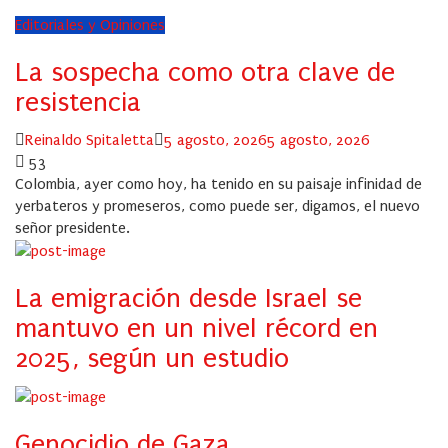
Editoriales y Opiniones
La sospecha como otra clave de
resistencia
Author
Posted
Reinaldo Spitaletta
5 agosto, 2026
5 agosto, 2026
on
53
Colombia, ayer como hoy, ha tenido en su paisaje infinidad de
yerbateros y promeseros, como puede ser, digamos, el nuevo
señor presidente.
La emigración desde Israel se
mantuvo en un nivel récord en
2025, según un estudio
Genocidio de Gaza