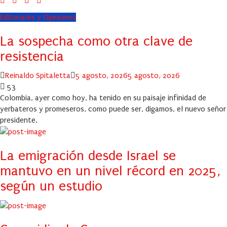
Editoriales y Opiniones
La sospecha como otra clave de
resistencia
Author
Posted
Reinaldo Spitaletta
5 agosto, 2026
5 agosto, 2026
on
53
Colombia, ayer como hoy, ha tenido en su paisaje infinidad de
yerbateros y promeseros, como puede ser, digamos, el nuevo señor
presidente.
La emigración desde Israel se
mantuvo en un nivel récord en 2025,
según un estudio