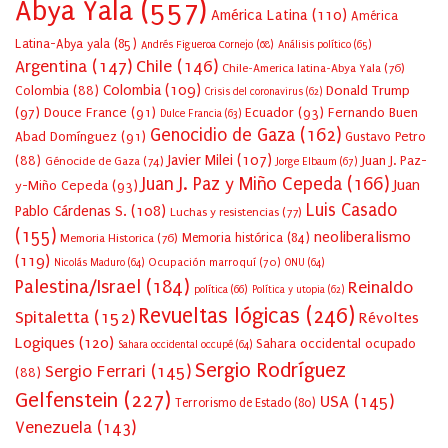
Abya Yala
(557)
América Latina
(110)
América
Latina-Abya yala
(85)
Andrés Figueroa Cornejo
(68)
Análisis político
(65)
Argentina
(147)
Chile
(146)
Chile-America latina-Abya Yala
(76)
Colombia
(109)
Colombia
(88)
Donald Trump
Crisis del coronavirus
(62)
(97)
Douce France
(91)
Ecuador
(93)
Fernando Buen
Dulce Francia
(63)
Genocidio de Gaza
(162)
Abad Domínguez
(91)
Gustavo Petro
Javier Milei
(107)
(88)
Juan J. Paz-
Génocide de Gaza
(74)
Jorge Elbaum
(67)
Juan J. Paz y Miño Cepeda
(166)
Juan
y-Miño Cepeda
(93)
Luis Casado
Pablo Cárdenas S.
(108)
Luchas y resistencias
(77)
(155)
neoliberalismo
Memoria Historica
(76)
Memoria histórica
(84)
(119)
Ocupación marroquí
(70)
Nicolás Maduro
(64)
ONU
(64)
Palestina/Israel
(184)
Reinaldo
política
(66)
Política y utopia
(62)
Revueltas lógicas
(246)
Spitaletta
(152)
Révoltes
Logiques
(120)
Sahara occidental ocupado
Sahara occidental occupé
(64)
Sergio Rodríguez
Sergio Ferrari
(145)
(88)
Gelfenstein
(227)
USA
(145)
Terrorismo de Estado
(80)
Venezuela
(143)