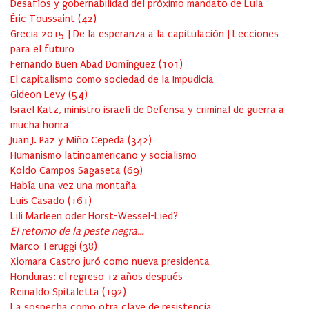
Desafíos y gobernabilidad del próximo mandato de Lula
Éric Toussaint
(
42
)
Grecia 2015 | De la esperanza a la capitulación | Lecciones
para el futuro
Fernando Buen Abad Domínguez
(
101
)
El capitalismo como sociedad de la Impudicia
Gideon Levy
(
54
)
Israel Katz, ministro israelí de Defensa y criminal de guerra a
mucha honra
Juan J. Paz y Miño Cepeda
(
342
)
Humanismo latinoamericano y socialismo
Koldo Campos Sagaseta
(
69
)
Había una vez una montaña
Luis Casado
(
161
)
Lili Marleen oder Horst-Wessel-Lied?
El retorno de la peste negra…
Marco Teruggi
(
38
)
Xiomara Castro juró como nueva presidenta
Honduras: el regreso 12 años después
Reinaldo Spitaletta
(
192
)
La sospecha como otra clave de resistencia