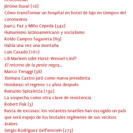
Jérôme Duval
(
16
)
Cómo transformar un hospital en hotel de lujo en tiempos del
coronavirus
Juan J. Paz y Miño Cepeda
(
342
)
Humanismo latinoamericano y socialismo
Koldo Campos Sagaseta
(
69
)
Había una vez una montaña
Luis Casado
(
161
)
Lili Marleen oder Horst-Wessel-Lied?
El retorno de la peste negra…
Marco Teruggi
(
38
)
Xiomara Castro juró como nueva presidenta
Honduras: el regreso 12 años después
Reinaldo Spitaletta
(
192
)
La sospecha como otra clave de resistencia
Robert Fisk
(
3
)
Basta de excusas: los votantes israelíes han escogido un país
que será espejo de los brutales regímenes de sus vecinos
árabes
Sergio Rodríguez Gelfenstein
(
273
)