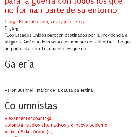
para la guerra con todos los que
no forman parte de su entorno
Author
Posted
Jorge Elbaum
3 julio, 2022
7 julio, 2022
on
5645
“Los Estados Unidos parecen destinados por la Providencia a
plagar la América de miserias, en nombre de la libertad”. Lo que
no pudo advertir el caraqueño es que no...
Galeria
Aaron Bushnell, mártir de la causa palestina
Columnistas
Alexander Escobar
(
19
)
Colombia: Medios alternativos y el nuevo Gobierno
Amílcar Salas Oroño
(
5
)