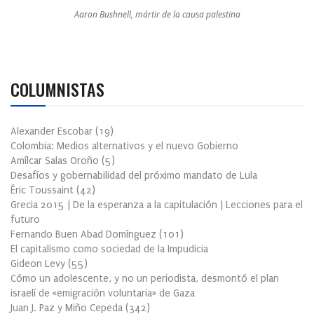
Aaron Bushnell, mártir de la causa palestina
COLUMNISTAS
Alexander Escobar
(
19
)
Colombia: Medios alternativos y el nuevo Gobierno
Amílcar Salas Oroño
(
5
)
Desafíos y gobernabilidad del próximo mandato de Lula
Éric Toussaint
(
42
)
Grecia 2015 | De la esperanza a la capitulación | Lecciones para el
futuro
Fernando Buen Abad Domínguez
(
101
)
El capitalismo como sociedad de la Impudicia
Gideon Levy
(
55
)
Cómo un adolescente, y no un periodista, desmontó el plan
israelí de «emigración voluntaria» de Gaza
Juan J. Paz y Miño Cepeda
(
342
)