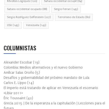
Révoltes Logiques
(120)
Sahara occidental occupé
(64)
Sahara occidental ocupado
(88)
Sergio Ferrari
(145)
Sergio Rodríguez Gelfenstein
(227)
Terrorismo de Estado
(80)
USA
(145)
Venezuela
(143)
COLUMNISTAS
Alexander Escobar
(
19
)
Colombia: Medios alternativos y el nuevo Gobierno
Amílcar Salas Oroño
(
5
)
Desafíos y gobernabilidad del próximo mandato de Lula
Carlos E. Lippo
(
14
)
El imperio está tratando de aplicar en Venezuela el escenario
«Libia-2011»
Éric Toussaint
(
42
)
Grecia 2015 | De la esperanza a la capitulación | Lecciones para el
futuro