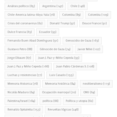
Análisis político
(65)
Argentina
(147)
Chile
(146)
Chile-America latina-Abya Yala
(76)
Colombia
(89)
Colombia
(109)
Crisis del coronavirus
(62)
Donald Trump
(97)
Douce France
(91)
Dulce Francia
(63)
Ecuador
(93)
Fernando Buen Abad Domínguez
(91)
Genocidio de Gaza
(163)
Gustavo Petro
(88)
Génocide de Gaza
(74)
Javier Milei
(107)
Jorge Elbaum
(67)
Juan J. Paz-y-Miño Cepeda
(93)
Juan J. Paz y Miño Cepeda
(166)
Juan Pablo Cárdenas S.
(108)
Luchas y resistencias
(77)
Luis Casado
(155)
Memoria Historica
(76)
Memoria histórica
(84)
neoliberalismo
(119)
Nicolás Maduro
(64)
Ocupación marroquí
(70)
ONU
(64)
Palestina/Israel
(184)
política
(66)
Política y utopia
(62)
Reinaldo Spitaletta
(153)
Revueltas lógicas
(246)