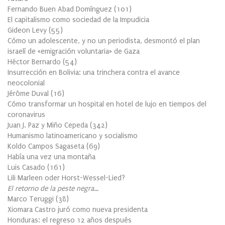
Fernando Buen Abad Domínguez
(
101
)
El capitalismo como sociedad de la Impudicia
Gideon Levy
(
55
)
Cómo un adolescente, y no un periodista, desmontó el plan
israelí de «emigración voluntaria» de Gaza
Héctor Bernardo
(
54
)
Insurrección en Bolivia: una trinchera contra el avance
neocolonial
Jérôme Duval
(
16
)
Cómo transformar un hospital en hotel de lujo en tiempos del
coronavirus
Juan J. Paz y Miño Cepeda
(
342
)
Humanismo latinoamericano y socialismo
Koldo Campos Sagaseta
(
69
)
Había una vez una montaña
Luis Casado
(
161
)
Lili Marleen oder Horst-Wessel-Lied?
El retorno de la peste negra…
Marco Teruggi
(
38
)
Xiomara Castro juró como nueva presidenta
Honduras: el regreso 12 años después