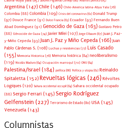
Latina-Abya yala
(85)
Andrés Figueroa Cornejo
(68)
Análisis político
(65)
Argentina
(147)
Chile
(146)
Chile-America latina-Abya Yala
(76)
Colombia
(109)
Colombia
(88)
Donald Trump
Crisis del coronavirus
(62)
(97)
Douce France
(91)
Ecuador
(93)
Fernando Buen
Dulce Francia
(63)
Genocidio de Gaza
(163)
Abad Domínguez
(91)
Gustavo Petro
Javier Milei
(107)
(88)
Juan J. Paz-
Génocide de Gaza
(74)
Jorge Elbaum
(67)
Juan J. Paz y Miño Cepeda
(166)
Juan
y-Miño Cepeda
(93)
Luis Casado
Pablo Cárdenas S.
(108)
Luchas y resistencias
(77)
(155)
neoliberalismo
Memoria Historica
(76)
Memoria histórica
(84)
(119)
Ocupación marroquí
(70)
Nicolás Maduro
(64)
ONU
(64)
Palestina/Israel
(184)
Reinaldo
política
(66)
Política y utopia
(62)
Revueltas lógicas
(246)
Spitaletta
(152)
Révoltes
Logiques
(120)
Sahara occidental ocupado
Sahara occidental occupé
(64)
Sergio Rodríguez
Sergio Ferrari
(145)
(88)
Gelfenstein
(227)
USA
(145)
Terrorismo de Estado
(80)
Venezuela
(143)
Columnistas