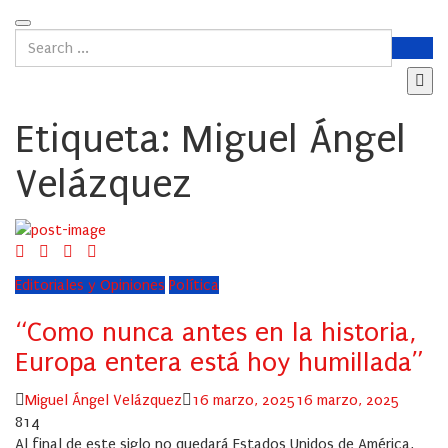
Etiqueta:
Miguel Ángel
Velázquez
Editoriales y Opiniones
Política
“Como nunca antes en la historia,
Europa entera está hoy humillada”
Author
Posted
Miguel Ángel Velázquez
16 marzo, 2025
16 marzo, 2025
on
814
Al final de este siglo no quedará Estados Unidos de América,