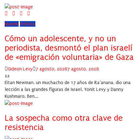
Mundo
Política
Cómo un adolescente, y no un
periodista, desmontó el plan israelí
de «emigración voluntaria» de Gaza
Author
Posted
Gideon Levy
7 agosto, 2026
7 agosto, 2026
on
22
Eitan Newman, un muchacho de 17 años de Ra’anana, dio una
lección a las grandes figuras de Israel. Yonit Levy y Danny
Kushmaro, Ben...
La sospecha como otra clave de
resistencia