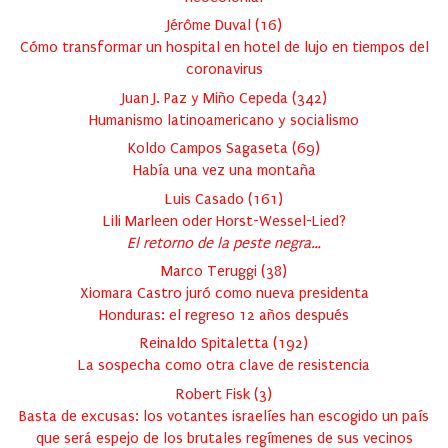
Jérôme Duval
(
16
)
Cómo transformar un hospital en hotel de lujo en tiempos del
coronavirus
Juan J. Paz y Miño Cepeda
(
342
)
Humanismo latinoamericano y socialismo
Koldo Campos Sagaseta
(
69
)
Había una vez una montaña
Luis Casado
(
161
)
Lili Marleen oder Horst-Wessel-Lied?
El retorno de la peste negra…
Marco Teruggi
(
38
)
Xiomara Castro juró como nueva presidenta
Honduras: el regreso 12 años después
Reinaldo Spitaletta
(
192
)
La sospecha como otra clave de resistencia
Robert Fisk
(
3
)
Basta de excusas: los votantes israelíes han escogido un país
que será espejo de los brutales regímenes de sus vecinos