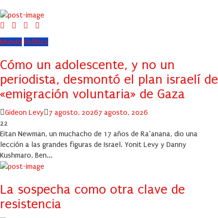
Mundo
Política
Cómo un adolescente, y no un
periodista, desmontó el plan israelí de
«emigración voluntaria» de Gaza
Author
Posted
Gideon Levy
7 agosto, 2026
7 agosto, 2026
on
22
Eitan Newman, un muchacho de 17 años de Ra’anana, dio una
lección a las grandes figuras de Israel. Yonit Levy y Danny
Kushmaro, Ben...
La sospecha como otra clave de
resistencia