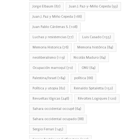
Jorge Elbaum
(67)
Juan J. Paz-y-Miño Cepeda
(93)
Juan J. Paz y Miño Cepeda
(166)
Juan Pablo Cárdenas S.
(108)
Luchas y resistencias
(77)
Luis Casado
(155)
Memoria Historica
(76)
Memoria histórica
(84)
neoliberalismo
(119)
Nicolás Maduro
(64)
Ocupación marroquí
(70)
ONU
(64)
Palestina/Israel
(184)
política
(66)
Política y utopia
(62)
Reinaldo Spitaletta
(152)
Revueltas lógicas
(246)
Révoltes Logiques
(120)
Sahara occidental occupé
(64)
Sahara occidental ocupado
(88)
Sergio Ferrari
(145)