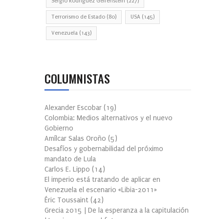
Sergio Rodríguez Gelfenstein
(227)
Terrorismo de Estado
(80)
USA
(145)
Venezuela
(143)
COLUMNISTAS
Alexander Escobar
(
19
)
Colombia: Medios alternativos y el nuevo
Gobierno
Amílcar Salas Oroño
(
5
)
Desafíos y gobernabilidad del próximo
mandato de Lula
Carlos E. Lippo
(
14
)
El imperio está tratando de aplicar en
Venezuela el escenario «Libia-2011»
Éric Toussaint
(
42
)
Grecia 2015 | De la esperanza a la capitulación