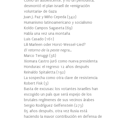
Cómo un adolescente, y no un periodista,
desmontó el plan israelí de «emigración
voluntaria» de Gaza
Juan J. Paz y Miño Cepeda
(
342
)
Humanismo latinoamericano y socialismo
Koldo Campos Sagaseta
(
69
)
Había una vez una montaña
Luis Casado
(
161
)
Lili Marleen oder Horst-Wessel-Lied?
El retorno de la peste negra…
Marco Teruggi
(
38
)
Xiomara Castro juró como nueva presidenta
Honduras: el regreso 12 años después
Reinaldo Spitaletta
(
192
)
La sospecha como otra clave de resistencia
Robert Fisk
(
3
)
Basta de excusas: los votantes israelíes han
escogido un país que será espejo de los
brutales regímenes de sus vecinos árabes
Sergio Rodríguez Gelfenstein
(
273
)
85 años después, otra vez Rusia está
haciendo la mayor contribución en defensa de