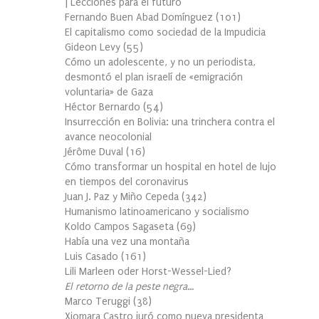
| Lecciones para el futuro
Fernando Buen Abad Domínguez
(
101
)
El capitalismo como sociedad de la Impudicia
Gideon Levy
(
55
)
Cómo un adolescente, y no un periodista,
desmontó el plan israelí de «emigración
voluntaria» de Gaza
Héctor Bernardo
(
54
)
Insurrección en Bolivia: una trinchera contra el
avance neocolonial
Jérôme Duval
(
16
)
Cómo transformar un hospital en hotel de lujo
en tiempos del coronavirus
Juan J. Paz y Miño Cepeda
(
342
)
Humanismo latinoamericano y socialismo
Koldo Campos Sagaseta
(
69
)
Había una vez una montaña
Luis Casado
(
161
)
Lili Marleen oder Horst-Wessel-Lied?
El retorno de la peste negra…
Marco Teruggi
(
38
)
Xiomara Castro juró como nueva presidenta