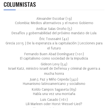
COLUMNISTAS
Alexander Escobar
(
19
)
Colombia: Medios alternativos y el nuevo Gobierno
Amílcar Salas Oroño
(
5
)
Desafíos y gobernabilidad del próximo mandato de Lula
Éric Toussaint
(
42
)
Grecia 2015 | De la esperanza a la capitulación | Lecciones para
el futuro
Fernando Buen Abad Domínguez
(
101
)
El capitalismo como sociedad de la Impudicia
Gideon Levy
(
54
)
Israel Katz, ministro israelí de Defensa y criminal de guerra a
mucha honra
Juan J. Paz y Miño Cepeda
(
342
)
Humanismo latinoamericano y socialismo
Koldo Campos Sagaseta
(
69
)
Había una vez una montaña
Luis Casado
(
161
)
Lili Marleen oder Horst-Wessel-Lied?