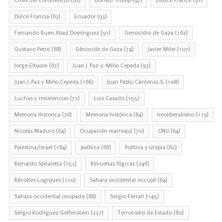
Crisis del coronavirus
(62)
Donald Trump
(97)
Douce France
(91)
Dulce Francia
(63)
Ecuador
(93)
Fernando Buen Abad Domínguez
(91)
Genocidio de Gaza
(162)
Gustavo Petro
(88)
Génocide de Gaza
(74)
Javier Milei
(107)
Jorge Elbaum
(67)
Juan J. Paz-y-Miño Cepeda
(93)
Juan J. Paz y Miño Cepeda
(166)
Juan Pablo Cárdenas S.
(108)
Luchas y resistencias
(77)
Luis Casado
(155)
Memoria Historica
(76)
Memoria histórica
(84)
neoliberalismo
(119)
Nicolás Maduro
(64)
Ocupación marroquí
(70)
ONU
(64)
Palestina/Israel
(184)
política
(66)
Política y utopia
(62)
Reinaldo Spitaletta
(152)
Revueltas lógicas
(246)
Révoltes Logiques
(120)
Sahara occidental occupé
(64)
Sahara occidental ocupado
(88)
Sergio Ferrari
(145)
Sergio Rodríguez Gelfenstein
(227)
Terrorismo de Estado
(80)