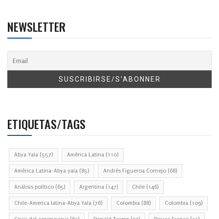
NEWSLETTER
ETIQUETAS/TAGS
Abya Yala
(557)
América Latina
(110)
América Latina-Abya yala
(85)
Andrés Figueroa Cornejo
(68)
Análisis político
(65)
Argentina
(147)
Chile
(146)
Chile-America latina-Abya Yala
(76)
Colombia
(88)
Colombia
(109)