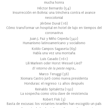
mucha honra
Héctor Bernardo
(
54
)
Insurrección en Bolivia: una trinchera contra el avance
neocolonial
Jérôme Duval
(
16
)
Cómo transformar un hospital en hotel de lujo en tiempos del
coronavirus
Juan J. Paz y Miño Cepeda
(
342
)
Humanismo latinoamericano y socialismo
Koldo Campos Sagaseta
(
69
)
Había una vez una montaña
Luis Casado
(
161
)
Lili Marleen oder Horst-Wessel-Lied?
El retorno de la peste negra…
Marco Teruggi
(
38
)
Xiomara Castro juró como nueva presidenta
Honduras: el regreso 12 años después
Reinaldo Spitaletta
(
192
)
La sospecha como otra clave de resistencia
Robert Fisk
(
3
)
Basta de excusas: los votantes israelíes han escogido un país