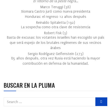
El retorno de la peste negra…
Marco Teruggi
(
38
)
Xiomara Castro juró como nueva presidenta
Honduras: el regreso 12 años después
Reinaldo Spitaletta
(
192
)
La sospecha como otra clave de resistencia
Robert Fisk
(
3
)
Basta de excusas: los votantes israelíes han escogido un país
que será espejo de los brutales regímenes de sus vecinos
árabes
Sergio Rodríguez Gelfenstein
(
273
)
85 años después, otra vez Rusia está haciendo la mayor
contribución en defensa de la humanidad.
BUSCAR EN LA PLUMA