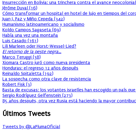
Insurrección en Bolivia: una trinchera contra el avance neocolonial
Jérôme Duval
(
16
)
Cómo transformar un hospital en hotel de lujo en tiempos del cor
Juan J. Paz y Miño Cepeda
(
342
)
Humanismo latinoamericano y socialismo
Koldo Campos Sagaseta
(
69
)
Había una vez una montaña
Luis Casado
(
161
)
Lili Marleen oder Horst-Wessel-Lied?
El retorno de la peste negra…
Marco Teruggi
(
38
)
Xiomara Castro juró como nueva presidenta
Honduras: el regreso 12 años después
Reinaldo Spitaletta
(
192
)
La sospecha como otra clave de resistencia
Robert Fisk
(
3
)
Basta de excusas: los votantes israelíes han escogido un país que
Sergio Rodríguez Gelfenstein
(
273
)
85 años después, otra vez Rusia está haciendo la mayor contribuc
Últimos Tweets
Tweets by @LaPlumaOficial