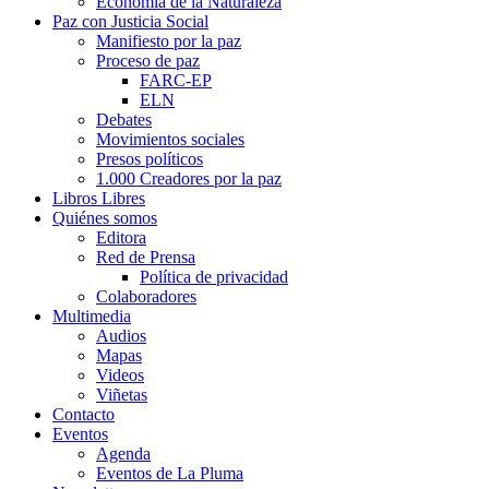
Economía de la Naturaleza
Paz con Justicia Social
Manifiesto por la paz
Proceso de paz
FARC-EP
ELN
Debates
Movimientos sociales
Presos políticos
1.000 Creadores por la paz
Libros Libres
Quiénes somos
Editora
Red de Prensa
Política de privacidad
Colaboradores
Multimedia
Audios
Mapas
Videos
Viñetas
Contacto
Eventos
Agenda
Eventos de La Pluma