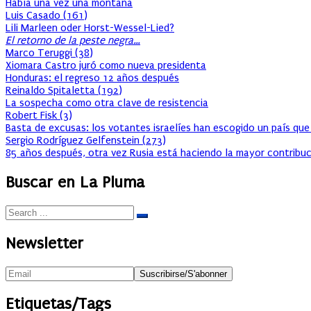
Había una vez una montaña
Luis Casado
(
161
)
Lili Marleen oder Horst-Wessel-Lied?
El retorno de la peste negra…
Marco Teruggi
(
38
)
Xiomara Castro juró como nueva presidenta
Honduras: el regreso 12 años después
Reinaldo Spitaletta
(
192
)
La sospecha como otra clave de resistencia
Robert Fisk
(
3
)
Basta de excusas: los votantes israelíes han escogido un país que
Sergio Rodríguez Gelfenstein
(
273
)
85 años después, otra vez Rusia está haciendo la mayor contribuc
Buscar en La Pluma
Newsletter
Etiquetas/Tags