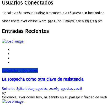
Usuarios Conectados
Total
1.118
users including
0
member,
1.118
guests,
0
bot online
Most users ever online were
9512
, on 8 mayo, 2026 @ 3:59 pm
Entradas Recientes
Editoriales y Opiniones
La sospecha como otra clave de resistencia
Author
Posted
Reinaldo Spitaletta
5 agosto, 2026
5 agosto, 2026
on
67
Colombia, ayer como hoy, ha tenido en su paisaje infinidad de ye