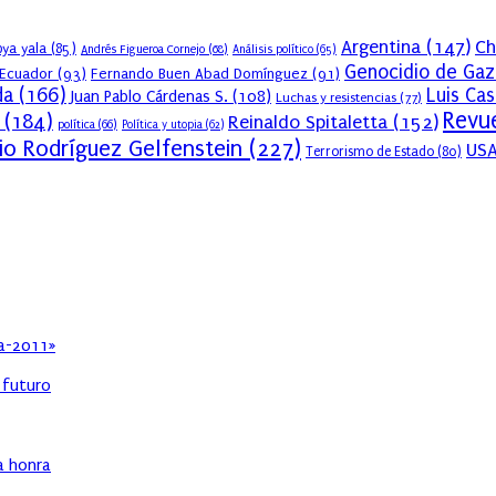
Argentina
(147)
Ch
ya yala
(85)
Andrés Figueroa Cornejo
(68)
Análisis político
(65)
Genocidio de Gaz
Ecuador
(93)
Fernando Buen Abad Domínguez
(91)
da
(166)
Luis Ca
Juan Pablo Cárdenas S.
(108)
Luchas y resistencias
(77)
Revue
(184)
Reinaldo Spitaletta
(152)
política
(66)
Política y utopia
(62)
io Rodríguez Gelfenstein
(227)
US
Terrorismo de Estado
(80)
ia-2011»
l futuro
ha honra