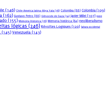
ile
(146)
Colombia
(109)
Colombia
(88)
Chile-America latina-Abya Yala
(76)
a
(162)
Javier Milei
(107)
Gustavo Petro
(88)
Génocide de Gaza
(74)
Jorge
sado
(155)
neoliberalismo
Memoria Historica
(76)
Memoria histórica
(84)
ltas lógicas
(246)
Révoltes Logiques
(120)
Sahara occidental
A
(145)
Venezuela
(143)