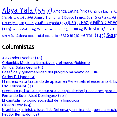
Abya Yala
(557)
América Latina
(110)
América Latina-Ab
Donald Trump
(97)
Douce France
(91)
Crisis del coronavirus
(62)
Dulce Francia
(63)
Juan J. Paz y Miño Cepe
Juan J. Paz-y-Miño Cepeda
(93)
Elbaum
(67)
Palestina/Israel
(119)
Ocupación marroquí
(70)
Nicolás Maduro
(64)
ONU
(64)
Serg
Sergio Ferrari
(145)
Sahara occidental ocupado
(88)
occupé
(64)
Columnistas
Alexander Escobar
(
19
)
Colombia: Medios alternativos y el nuevo Gobierno
Amílcar Salas Oroño
(
5
)
Desafíos y gobernabilidad del próximo mandato de Lula
Carlos E. Lippo
(
14
)
El imperio está tratando de aplicar en Venezuela el escenario «Lib
Éric Toussaint
(
42
)
Grecia 2015 | De la esperanza a la capitulación | Lecciones para e
Fernando Buen Abad Domínguez
(
101
)
El capitalismo como sociedad de la Impudicia
Gideon Levy
(
54
)
Israel Katz, ministro israelí de Defensa y criminal de guerra a muc
Héctor Bernardo
(
54
)