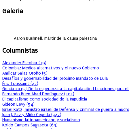
Galeria
Aaron Bushnell, mártir de la causa palestina
Columnistas
Alexander Escobar
(
19
)
Colombia: Medios alternativos y el nuevo Gobierno
Amílcar Salas Oroño
(
5
)
Desafíos y gobernabilidad del próximo mandato de Lula
Éric Toussaint
(
42
)
Grecia 2015 | De la esperanza a la capitulación | Lecciones para e
Fernando Buen Abad Domínguez
(
101
)
El capitalismo como sociedad de la Impudicia
Gideon Levy
(
54
)
Israel Katz, ministro israelí de Defensa y criminal de guerra a muc
Juan J. Paz y Miño Cepeda
(
342
)
Humanismo latinoamericano y socialismo
Koldo Campos Sagaseta
(
69
)