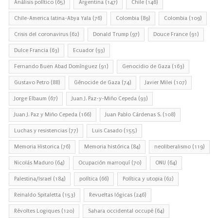
Análisis político
(65)
Argentina
(147)
Chile
(146)
Chile-America latina-Abya Yala
(76)
Colombia
(89)
Colombia
(109)
Crisis del coronavirus
(62)
Donald Trump
(97)
Douce France
(91)
Dulce Francia
(63)
Ecuador
(93)
Fernando Buen Abad Domínguez
(91)
Genocidio de Gaza
(163)
Gustavo Petro
(88)
Génocide de Gaza
(74)
Javier Milei
(107)
Jorge Elbaum
(67)
Juan J. Paz-y-Miño Cepeda
(93)
Juan J. Paz y Miño Cepeda
(166)
Juan Pablo Cárdenas S.
(108)
Luchas y resistencias
(77)
Luis Casado
(155)
Memoria Historica
(76)
Memoria histórica
(84)
neoliberalismo
(119)
Nicolás Maduro
(64)
Ocupación marroquí
(70)
ONU
(64)
Palestina/Israel
(184)
política
(66)
Política y utopia
(62)
Reinaldo Spitaletta
(153)
Revueltas lógicas
(246)
Révoltes Logiques
(120)
Sahara occidental occupé
(64)