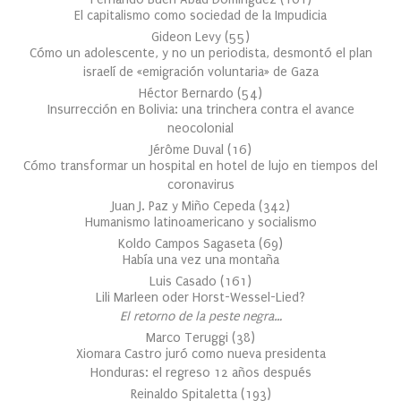
El capitalismo como sociedad de la Impudicia
Gideon Levy
(
55
)
Cómo un adolescente, y no un periodista, desmontó el plan
israelí de «emigración voluntaria» de Gaza
Héctor Bernardo
(
54
)
Insurrección en Bolivia: una trinchera contra el avance
neocolonial
Jérôme Duval
(
16
)
Cómo transformar un hospital en hotel de lujo en tiempos del
coronavirus
Juan J. Paz y Miño Cepeda
(
342
)
Humanismo latinoamericano y socialismo
Koldo Campos Sagaseta
(
69
)
Había una vez una montaña
Luis Casado
(
161
)
Lili Marleen oder Horst-Wessel-Lied?
El retorno de la peste negra…
Marco Teruggi
(
38
)
Xiomara Castro juró como nueva presidenta
Honduras: el regreso 12 años después
Reinaldo Spitaletta
(
193
)