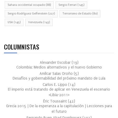
Sahara occidental ocupado
(88)
Sergio Ferrari
(145)
Sergio Rodríguez Gelfenstein
(227)
Terrorismo de Estado
(80)
USA
(145)
Venezuela
(143)
COLUMNISTAS
Alexander Escobar
(
19
)
Colombia: Medios alternativos y el nuevo Gobierno
Amílcar Salas Oroño
(
5
)
Desafíos y gobernabilidad del próximo mandato de Lula
Carlos E. Lippo
(
14
)
El imperio está tratando de aplicar en Venezuela el escenario
«Libia-2011»
Éric Toussaint
(
42
)
Grecia 2015 | De la esperanza a la capitulación | Lecciones para
el futuro
Fernando Buen Abad Domínguez
(
101
)